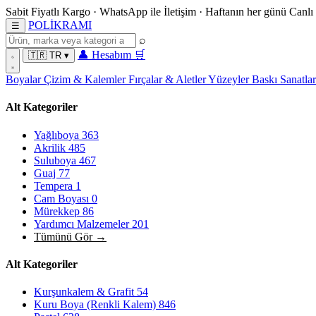
Sabit Fiyatlı Kargo
·
WhatsApp
ile İletişim
·
Haftanın her günü
Canlı
POL
İ
KRAMI
☰
⌕
👤
Hesabım
🛒
🇹🇷
TR
▾
Boyalar
Çizim & Kalemler
Fırçalar & Aletler
Yüzeyler
Baskı Sanatla
Alt Kategoriler
Yağlıboya
363
Akrilik
485
Suluboya
467
Guaj
77
Tempera
1
Cam Boyası
0
Mürekkep
86
Yardımcı Malzemeler
201
Tümünü Gör →
Alt Kategoriler
Kurşunkalem & Grafit
54
Kuru Boya (Renkli Kalem)
846