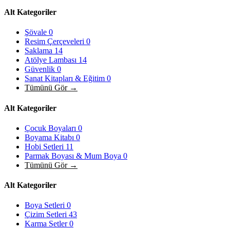
Alt Kategoriler
Şövale
0
Resim Çerçeveleri
0
Saklama
14
Atölye Lambası
14
Güvenlik
0
Sanat Kitapları & Eğitim
0
Tümünü Gör →
Alt Kategoriler
Çocuk Boyaları
0
Boyama Kitabı
0
Hobi Setleri
11
Parmak Boyası & Mum Boya
0
Tümünü Gör →
Alt Kategoriler
Boya Setleri
0
Çizim Setleri
43
Karma Setler
0