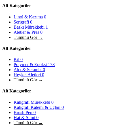
Alt Kategoriler
Linol & Kazıma
0
Serigrafi
0
Baskı Mürekkebi
1
Aletler & Pres
0
Tümünü Gör →
Alt Kategoriler
Kil
0
Polymer & Epoksi
178
Alçı & Seramik
0
Heykel Aletleri
0
Tümünü Gör →
Alt Kategoriler
Kaligrafi Mürekkebi
0
Kaligrafi Kalemi & Uçları
0
Brush Pen
0
Hat & Sumi
0
Tümünü Gör →