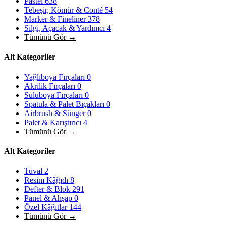
Pastel
638
Tebeşir, Kömür & Conté
54
Marker & Fineliner
378
Silgi, Açacak & Yardımcı
4
Tümünü Gör →
Alt Kategoriler
Yağlıboya Fırçaları
0
Akrilik Fırçaları
0
Suluboya Fırçaları
0
Spatula & Palet Bıçakları
0
Airbrush & Sünger
0
Palet & Karıştırıcı
4
Tümünü Gör →
Alt Kategoriler
Tuval
2
Resim Kâğıdı
8
Defter & Blok
291
Panel & Ahşap
0
Özel Kâğıtlar
144
Tümünü Gör →