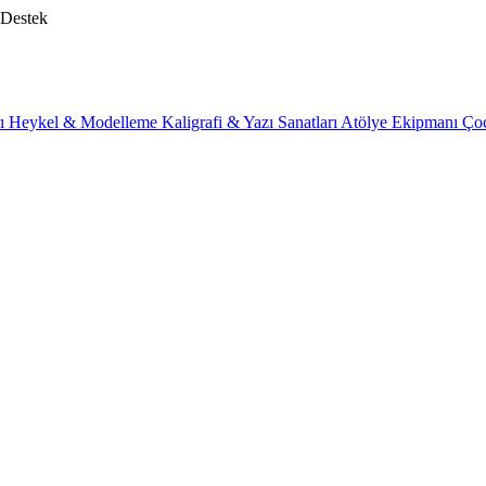
 Destek
rı
Heykel & Modelleme
Kaligrafi & Yazı Sanatları
Atölye Ekipmanı
Ço