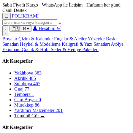
Sabit Fiyatlı Kargo
·
WhatsApp
ile İletişim
·
Haftanın her günü
Canlı Destek
POL
İ
KRAMI
☰
⌕
👤
Hesabım
🛒
🇹🇷
TR
▾
Boyalar
Çizim & Kalemler
Fırçalar & Aletler
Yüzeyler
Baskı
Sanatları
Heykel & Modelleme
Kaligrafi & Yazı Sanatları
Atölye
Ekipmanı
Çocuk & Hobi
Setler & Hediye Paketleri
Alt Kategoriler
Yağlıboya
363
Akrilik
485
Suluboya
467
Guaj
77
Tempera
1
Cam Boyası
0
Mürekkep
86
Yardımcı Malzemeler
201
Tümünü Gör →
Alt Kategoriler