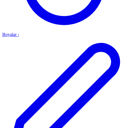
Boyalar
›