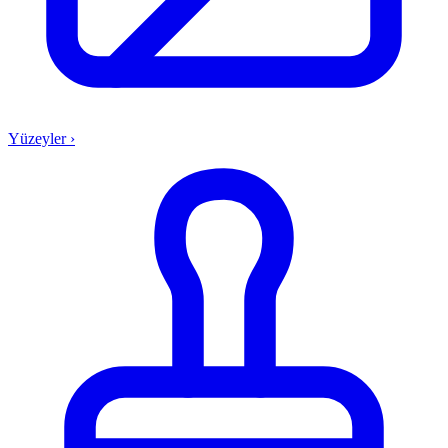
Yüzeyler
›