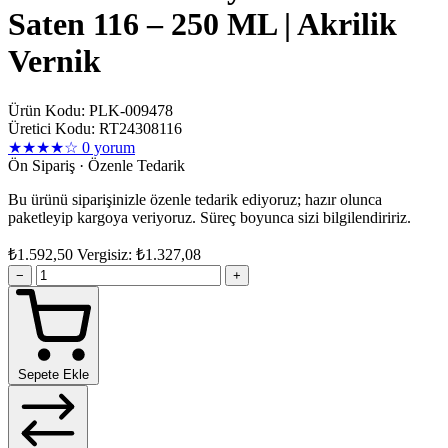
Saten 116 – 250 ML | Akrilik
Vernik
Ürün Kodu: PLK-009478
Üretici Kodu: RT24308116
★★★★☆
0 yorum
Ön Sipariş · Özenle Tedarik
Bu ürünü siparişinizle özenle tedarik ediyoruz; hazır olunca
paketleyip kargoya veriyoruz. Süreç boyunca sizi bilgilendiririz.
₺1.592,50
Vergisiz: ₺1.327,08
−
+
Sepete Ekle