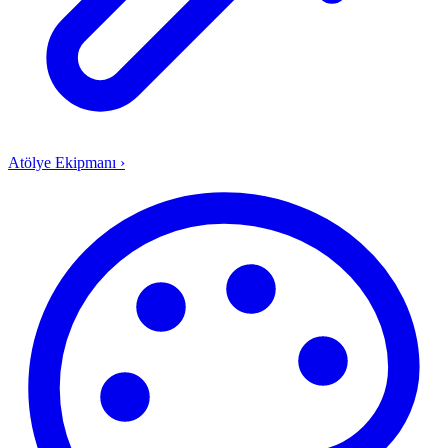
Atölye Ekipmanı
›