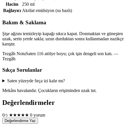
Hacim
250 ml
Bağlayıcı
Akrilat emülsiyon (su bazlı)
Bakım & Saklama
Şişe ağzını temizleyip kapağı sıkıca kapat. Donmaktan ve güneşten
uzak, serin yerde sakla; uzun durduktan sonra kullanmadan nazikçe
karıştır.
Tezgâh Notu
Saten 116 atölye boyu; çok işin dengeli son katı. —
Tezgâh
Sıkça Sorulanlar
Saten yüzeyde fırça izi kalır mı?
Mekânı havalandır. Çocukların erişiminden uzak tut.
Değerlendirmeler
0
★
★
★
★
★
0 yorum
/5
Değerlendirme Yaz