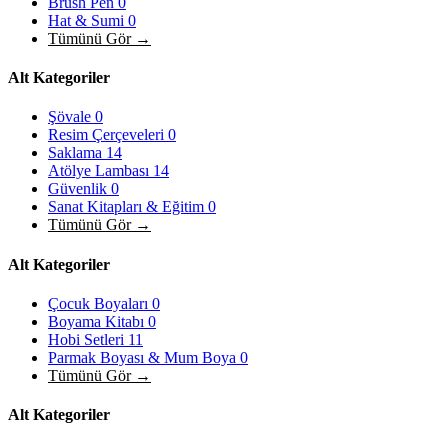
Brush Pen
0
Hat & Sumi
0
Tümünü Gör →
Alt Kategoriler
Şövale
0
Resim Çerçeveleri
0
Saklama
14
Atölye Lambası
14
Güvenlik
0
Sanat Kitapları & Eğitim
0
Tümünü Gör →
Alt Kategoriler
Çocuk Boyaları
0
Boyama Kitabı
0
Hobi Setleri
11
Parmak Boyası & Mum Boya
0
Tümünü Gör →
Alt Kategoriler