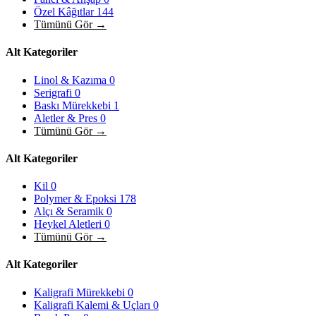
Özel Kâğıtlar
144
Tümünü Gör →
Alt Kategoriler
Linol & Kazıma
0
Serigrafi
0
Baskı Mürekkebi
1
Aletler & Pres
0
Tümünü Gör →
Alt Kategoriler
Kil
0
Polymer & Epoksi
178
Alçı & Seramik
0
Heykel Aletleri
0
Tümünü Gör →
Alt Kategoriler
Kaligrafi Mürekkebi
0
Kaligrafi Kalemi & Uçları
0