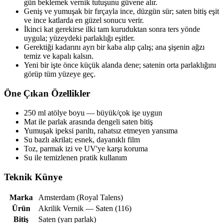
gün beklemek vernik tutuşunu güvene alır.
Geniş ve yumuşak bir fırçayla ince, düzgün sür; saten bitiş eşit
ve ince katlarda en güzel sonucu verir.
İkinci kat gerekirse ilki tam kuruduktan sonra ters yönde
uygula; yüzeydeki parlaklığı eşitler.
Gerektiği kadarını ayrı bir kaba alıp çalış; ana şişenin ağzı
temiz ve kapalı kalsın.
Yeni bir işte önce küçük alanda dene; satenin orta parlaklığını
görüp tüm yüzeye geç.
Öne Çıkan Özellikler
250 ml atölye boyu — büyük/çok işe uygun
Mat ile parlak arasında dengeli saten bitiş
Yumuşak ipeksi parıltı, rahatsız etmeyen yansıma
Su bazlı akrilat; esnek, dayanıklı film
Toz, parmak izi ve UV'ye karşı koruma
Su ile temizlenen pratik kullanım
Teknik Künye
Marka
Amsterdam (Royal Talens)
Ürün
Akrilik Vernik — Saten (116)
Bitiş
Saten (yarı parlak)