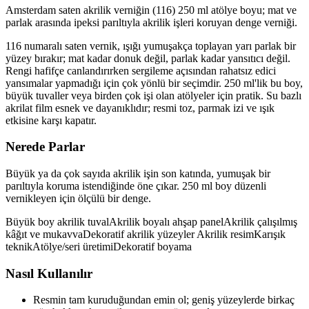
Amsterdam saten akrilik verniğin (116) 250 ml atölye boyu; mat ve
parlak arasında ipeksi parıltıyla akrilik işleri koruyan denge verniği.
116 numaralı saten vernik, ışığı yumuşakça toplayan yarı parlak bir
yüzey bırakır; mat kadar donuk değil, parlak kadar yansıtıcı değil.
Rengi hafifçe canlandırırken sergileme açısından rahatsız edici
yansımalar yapmadığı için çok yönlü bir seçimdir. 250 ml'lik bu boy,
büyük tuvaller veya birden çok işi olan atölyeler için pratik. Su bazlı
akrilat film esnek ve dayanıklıdır; resmi toz, parmak izi ve ışık
etkisine karşı kapatır.
Nerede Parlar
Büyük ya da çok sayıda akrilik işin son katında, yumuşak bir
parıltıyla koruma istendiğinde öne çıkar. 250 ml boy düzenli
vernikleyen için ölçülü bir denge.
Büyük boy akrilik tuval
Akrilik boyalı ahşap panel
Akrilik çalışılmış
kâğıt ve mukavva
Dekoratif akrilik yüzeyler
Akrilik resim
Karışık
teknik
Atölye/seri üretimi
Dekoratif boyama
Nasıl Kullanılır
Resmin tam kuruduğundan emin ol; geniş yüzeylerde birkaç