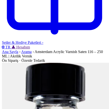
Setler & Hediye Paketleri
›
🌐
TR
👤
Hesabım
Ana Sayfa
›
Arama
›
Amsterdam Acrylic Varnish Saten 116 – 250
ML | Akrilik Vernik
Ön Sipariş · Özenle Tedarik