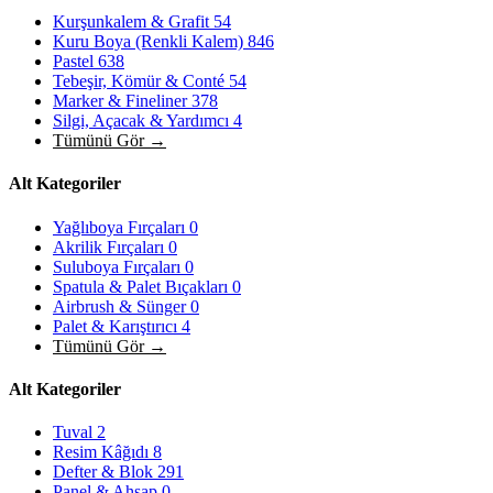
Kurşunkalem & Grafit
54
Kuru Boya (Renkli Kalem)
846
Pastel
638
Tebeşir, Kömür & Conté
54
Marker & Fineliner
378
Silgi, Açacak & Yardımcı
4
Tümünü Gör →
Alt Kategoriler
Yağlıboya Fırçaları
0
Akrilik Fırçaları
0
Suluboya Fırçaları
0
Spatula & Palet Bıçakları
0
Airbrush & Sünger
0
Palet & Karıştırıcı
4
Tümünü Gör →
Alt Kategoriler
Tuval
2
Resim Kâğıdı
8
Defter & Blok
291
Panel & Ahşap
0