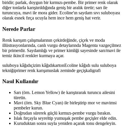
biridir; parlak, doygun bir kırmızı-pembe. Bir primer renk olarak
diğer tonlarla karıştırıldığında geniş bir aralık üretir; sarı ile
turuncuya, mavi ile mora gider. Ecoline'ın saydam sıvı suluboyası
olarak esnek fırça ucuyla hem ince hem geniş hat verir.
Nerede Parlar
Renk karışım çalışmalarının çekirdeğinde, çiçek ve moda
illüstrasyonlarında, canlı vurgu detaylarında Magenta vazgeçilmez
bir primerdir. Saydamlığı ve primer kimliği sayesinde sarı/mavi ile
temiz ikincil renkler kurmaya açar.
suluboya kâğıdı
çizim kâğıdı
karton
Ecoline kâğıdı
sulu suluboya
tekniği
primer renk karışımı
ıslak zeminde geçiş
kaligrafi
Nasıl Kullanılır
Sarı (örn. Lemon Yellow) ile karıştırarak turuncu ailesini
türetin.
Mavi (örn. Sky Blue Cyan) ile birleştirip mor ve mavimsi
pembeler kurun.
Doğrudan sürerek güçlü kırmızı-pembe vurgu bırakın.
Islak fırçayla seyreltip yumuşak pembe geçişler elde edin.
Kuruduktan sonra suyla yeniden açarak tonu dengeleyin.