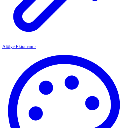
Atölye Ekipmanı
›