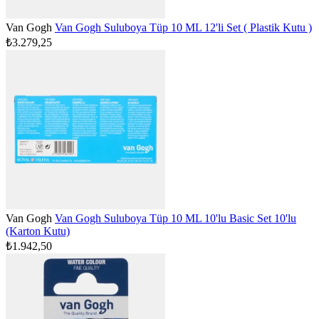
Van Gogh
Van Gogh Suluboya Tüp 10 ML 12'li Set ( Plastik Kutu )
₺3.279,25
Van Gogh
Van Gogh Suluboya Tüp 10 ML 10'lu Basic Set 10'lu
(Karton Kutu)
₺1.942,50