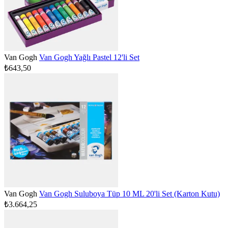
Van Gogh
Van Gogh Yağlı Pastel 12'li Set
₺643,50
Van Gogh
Van Gogh Suluboya Tüp 10 ML 20'li Set (Karton Kutu)
₺3.664,25