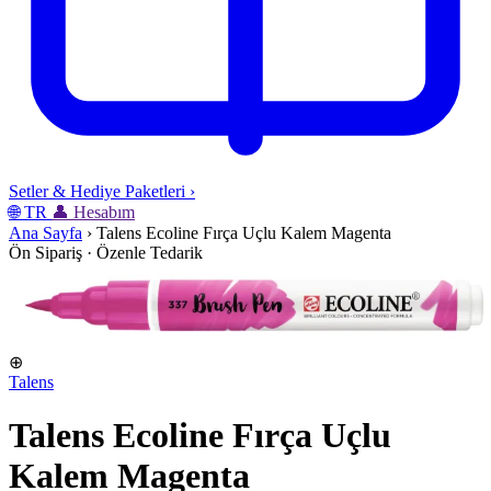
Setler & Hediye Paketleri
›
🌐
TR
👤
Hesabım
Ana Sayfa
›
Talens Ecoline Fırça Uçlu Kalem Magenta
Ön Sipariş · Özenle Tedarik
⊕
Talens
Talens Ecoline Fırça Uçlu
Kalem Magenta