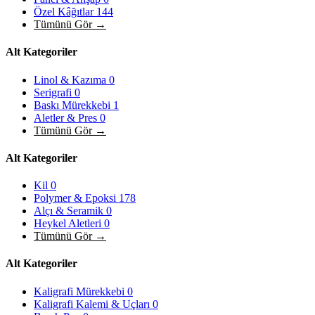
Özel Kâğıtlar
144
Tümünü Gör →
Alt Kategoriler
Linol & Kazıma
0
Serigrafi
0
Baskı Mürekkebi
1
Aletler & Pres
0
Tümünü Gör →
Alt Kategoriler
Kil
0
Polymer & Epoksi
178
Alçı & Seramik
0
Heykel Aletleri
0
Tümünü Gör →
Alt Kategoriler
Kaligrafi Mürekkebi
0
Kaligrafi Kalemi & Uçları
0