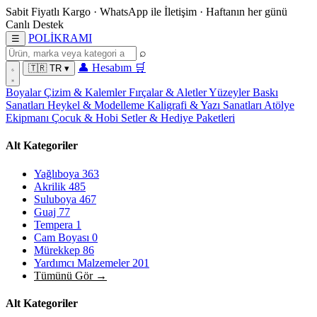
Sabit Fiyatlı Kargo
·
WhatsApp
ile İletişim
·
Haftanın her günü
Canlı Destek
POL
İ
KRAMI
☰
⌕
👤
Hesabım
🛒
🇹🇷
TR
▾
Boyalar
Çizim & Kalemler
Fırçalar & Aletler
Yüzeyler
Baskı
Sanatları
Heykel & Modelleme
Kaligrafi & Yazı Sanatları
Atölye
Ekipmanı
Çocuk & Hobi
Setler & Hediye Paketleri
Alt Kategoriler
Yağlıboya
363
Akrilik
485
Suluboya
467
Guaj
77
Tempera
1
Cam Boyası
0
Mürekkep
86
Yardımcı Malzemeler
201
Tümünü Gör →
Alt Kategoriler