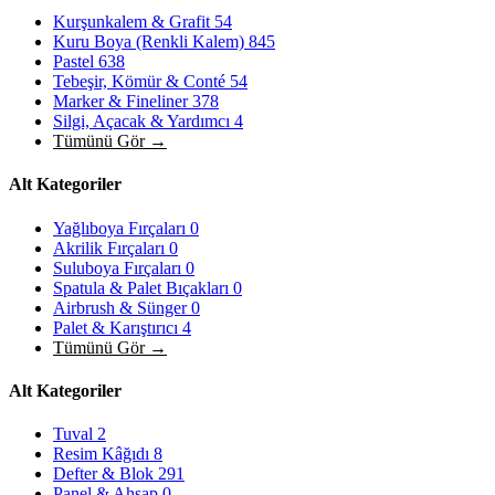
Kurşunkalem & Grafit
54
Kuru Boya (Renkli Kalem)
845
Pastel
638
Tebeşir, Kömür & Conté
54
Marker & Fineliner
378
Silgi, Açacak & Yardımcı
4
Tümünü Gör →
Alt Kategoriler
Yağlıboya Fırçaları
0
Akrilik Fırçaları
0
Suluboya Fırçaları
0
Spatula & Palet Bıçakları
0
Airbrush & Sünger
0
Palet & Karıştırıcı
4
Tümünü Gör →
Alt Kategoriler
Tuval
2
Resim Kâğıdı
8
Defter & Blok
291
Panel & Ahşap
0