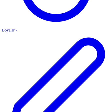
Boyalar
›