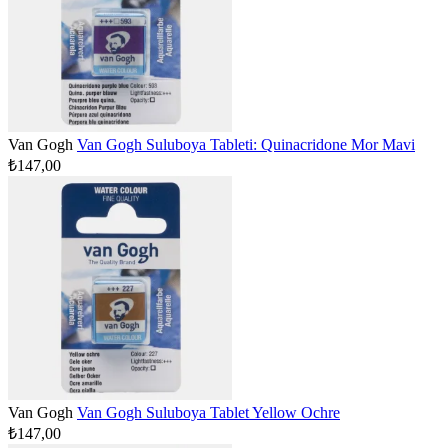
Van Gogh
Van Gogh Suluboya Tableti: Quinacridone Mor Mavi
₺147,00
Van Gogh
Van Gogh Suluboya Tablet Yellow Ochre
₺147,00