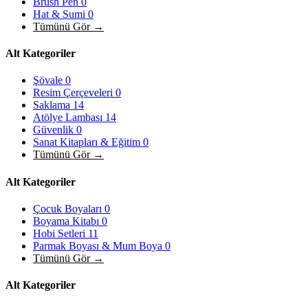
Brush Pen
0
Hat & Sumi
0
Tümünü Gör →
Alt Kategoriler
Şövale
0
Resim Çerçeveleri
0
Saklama
14
Atölye Lambası
14
Güvenlik
0
Sanat Kitapları & Eğitim
0
Tümünü Gör →
Alt Kategoriler
Çocuk Boyaları
0
Boyama Kitabı
0
Hobi Setleri
11
Parmak Boyası & Mum Boya
0
Tümünü Gör →
Alt Kategoriler