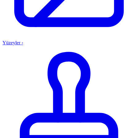
Yüzeyler
›