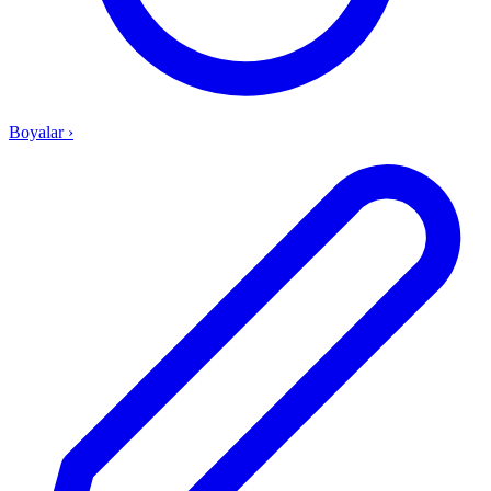
Boyalar
›