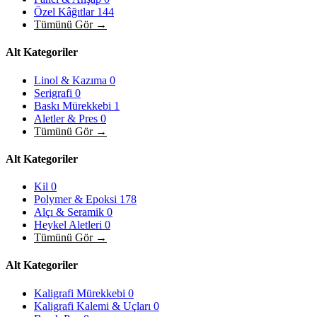
Özel Kâğıtlar
144
Tümünü Gör →
Alt Kategoriler
Linol & Kazıma
0
Serigrafi
0
Baskı Mürekkebi
1
Aletler & Pres
0
Tümünü Gör →
Alt Kategoriler
Kil
0
Polymer & Epoksi
178
Alçı & Seramik
0
Heykel Aletleri
0
Tümünü Gör →
Alt Kategoriler
Kaligrafi Mürekkebi
0
Kaligrafi Kalemi & Uçları
0