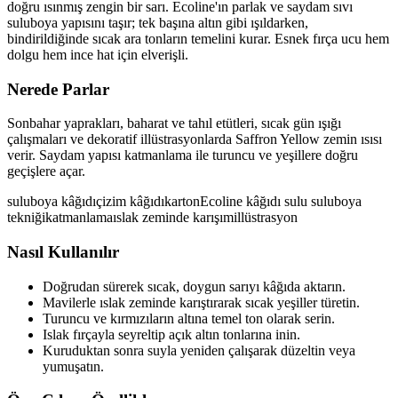
doğru ısınmış zengin bir sarı. Ecoline'ın parlak ve saydam sıvı
suluboya yapısını taşır; tek başına altın gibi ışıldarken,
bindirildiğinde sıcak ara tonların temelini kurar. Esnek fırça ucu hem
dolgu hem ince hat için elverişli.
Nerede Parlar
Sonbahar yaprakları, baharat ve tahıl etütleri, sıcak gün ışığı
çalışmaları ve dekoratif illüstrasyonlarda Saffron Yellow zemin ısısı
verir. Saydam yapısı katmanlama ile turuncu ve yeşillere doğru
geçişlere açar.
suluboya kâğıdı
çizim kâğıdı
karton
Ecoline kâğıdı
sulu suluboya
tekniği
katmanlama
ıslak zeminde karışım
illüstrasyon
Nasıl Kullanılır
Doğrudan sürerek sıcak, doygun sarıyı kâğıda aktarın.
Mavilerle ıslak zeminde karıştırarak sıcak yeşiller türetin.
Turuncu ve kırmızıların altına temel ton olarak serin.
Islak fırçayla seyreltip açık altın tonlarına inin.
Kuruduktan sonra suyla yeniden çalışarak düzeltin veya
yumuşatın.