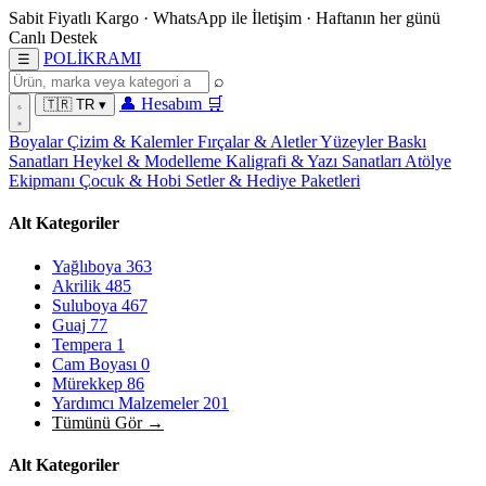
Sabit Fiyatlı Kargo
·
WhatsApp
ile İletişim
·
Haftanın her günü
Canlı Destek
POL
İ
KRAMI
☰
⌕
👤
Hesabım
🛒
🇹🇷
TR
▾
Boyalar
Çizim & Kalemler
Fırçalar & Aletler
Yüzeyler
Baskı
Sanatları
Heykel & Modelleme
Kaligrafi & Yazı Sanatları
Atölye
Ekipmanı
Çocuk & Hobi
Setler & Hediye Paketleri
Alt Kategoriler
Yağlıboya
363
Akrilik
485
Suluboya
467
Guaj
77
Tempera
1
Cam Boyası
0
Mürekkep
86
Yardımcı Malzemeler
201
Tümünü Gör →
Alt Kategoriler