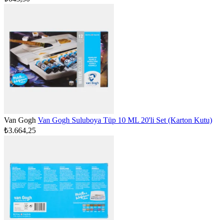
Van Gogh
Van Gogh Suluboya Tüp 10 ML 20'li Set (Karton Kutu)
₺3.664,25