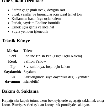
Öne Çıkan Özellikler
Safran çağrışımlı sıcak, doygun sarı
Sıcak yeşiller ve turuncular için ideal temel ton
Kullanıma hazır fırça uçlu kalem
Parlak, saydam Ecoline formülü
Esnek uçla geniş ve ince hat
Suyla yeniden işlenebilir
Teknik Künye
Marka
Talens
Seri
Ecoline Brush Pen (Fırça Uçlu Kalem)
Renk
Saffron Yellow
Tip
Sıvı suluboya, fırça uçlu kalem
Saydamlık
Saydam
Su
Kuruduğunda suya dayanıklı değil (yeniden
dayanımı
işlenebilir)
Bakım & Saklama
Kapağı sıkı kapalı tutun; uzun bekleyişlerde uç aşağı saklamak akışı
korur. Bitmiş eserleri ışıktan koruyarak portföyde saklayın.