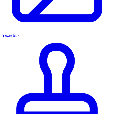
Yüzeyler
›