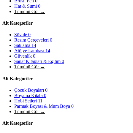
Brush Pen
0
Hat & Sumi
0
Tümünü Gör →
Alt Kategoriler
Şövale
0
Resim Çerçeveleri
0
Saklama
14
Atölye Lambası
14
Güvenlik
0
Sanat Kitapları & Eğitim
0
Tümünü Gör →
Alt Kategoriler
Çocuk Boyaları
0
Boyama Kitabı
0
Hobi Setleri
11
Parmak Boyası & Mum Boya
0
Tümünü Gör →
Alt Kategoriler