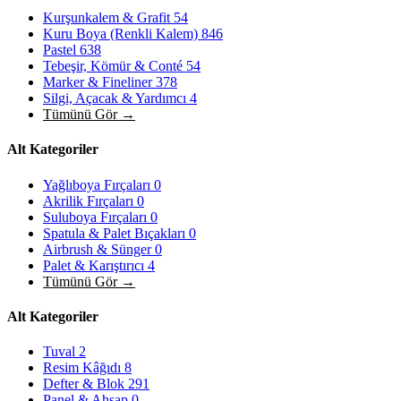
Kurşunkalem & Grafit
54
Kuru Boya (Renkli Kalem)
846
Pastel
638
Tebeşir, Kömür & Conté
54
Marker & Fineliner
378
Silgi, Açacak & Yardımcı
4
Tümünü Gör →
Alt Kategoriler
Yağlıboya Fırçaları
0
Akrilik Fırçaları
0
Suluboya Fırçaları
0
Spatula & Palet Bıçakları
0
Airbrush & Sünger
0
Palet & Karıştırıcı
4
Tümünü Gör →
Alt Kategoriler
Tuval
2
Resim Kâğıdı
8
Defter & Blok
291
Panel & Ahşap
0