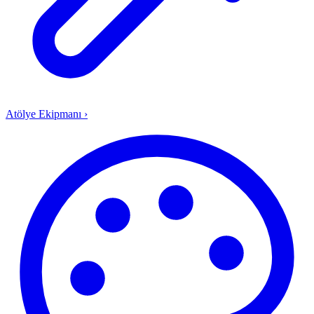
Atölye Ekipmanı
›