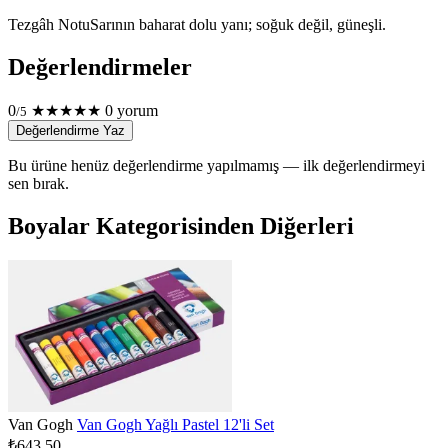
Tezgâh Notu
Sarının baharat dolu yanı; soğuk değil, güneşli.
Değerlendirmeler
0
★
★
★
★
★
0 yorum
/5
Değerlendirme Yaz
Bu ürüne henüz değerlendirme yapılmamış — ilk değerlendirmeyi
sen bırak.
Boyalar Kategorisinden Diğerleri
Van Gogh
Van Gogh Yağlı Pastel 12'li Set
₺643,50