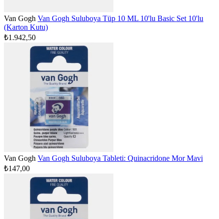
Van Gogh
Van Gogh Suluboya Tüp 10 ML 10'lu Basic Set 10'lu
(Karton Kutu)
₺1.942,50
Van Gogh
Van Gogh Suluboya Tableti: Quinacridone Mor Mavi
₺147,00