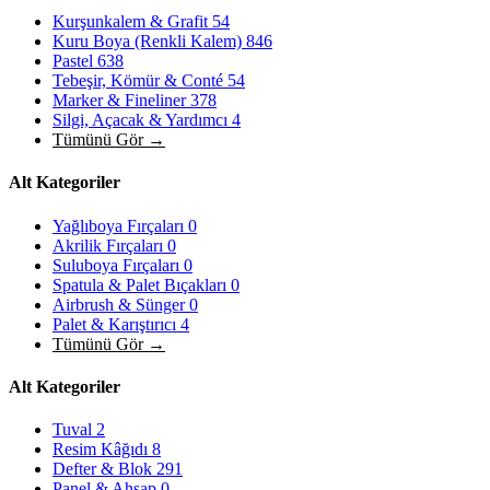
Kurşunkalem & Grafit
54
Kuru Boya (Renkli Kalem)
846
Pastel
638
Tebeşir, Kömür & Conté
54
Marker & Fineliner
378
Silgi, Açacak & Yardımcı
4
Tümünü Gör →
Alt Kategoriler
Yağlıboya Fırçaları
0
Akrilik Fırçaları
0
Suluboya Fırçaları
0
Spatula & Palet Bıçakları
0
Airbrush & Sünger
0
Palet & Karıştırıcı
4
Tümünü Gör →
Alt Kategoriler
Tuval
2
Resim Kâğıdı
8
Defter & Blok
291
Panel & Ahşap
0