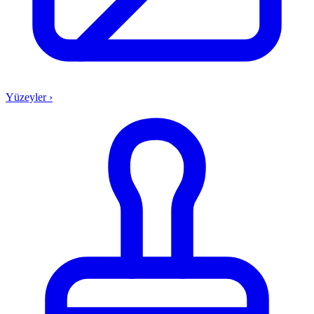
Yüzeyler
›