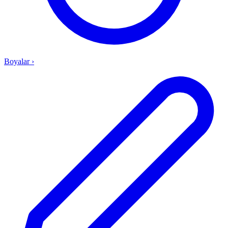
Boyalar
›