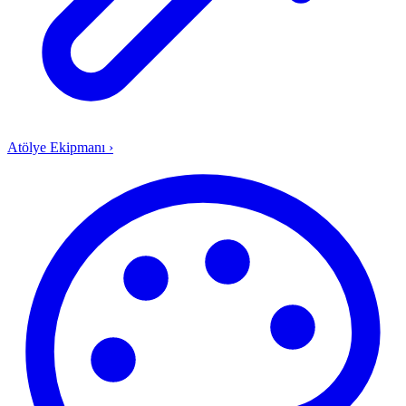
Atölye Ekipmanı
›