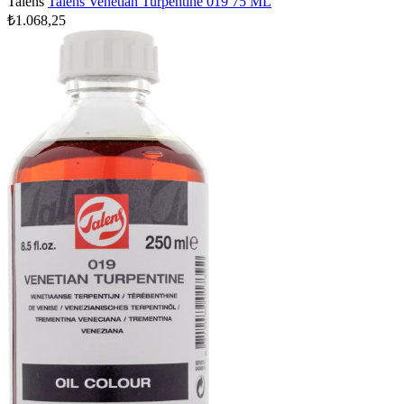
Talens
Talens Venetian Turpentine 019 75 ML
₺1.068,25