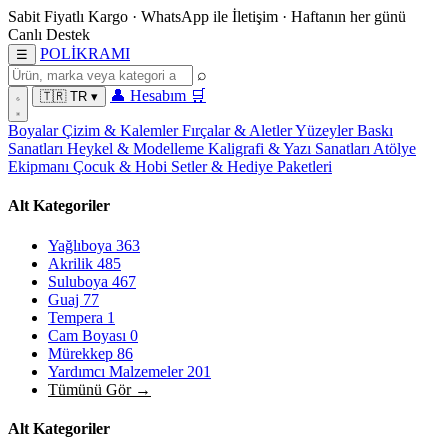
Sabit Fiyatlı Kargo
·
WhatsApp
ile İletişim
·
Haftanın her günü
Canlı Destek
POL
İ
KRAMI
☰
⌕
👤
Hesabım
🛒
🇹🇷
TR
▾
Boyalar
Çizim & Kalemler
Fırçalar & Aletler
Yüzeyler
Baskı
Sanatları
Heykel & Modelleme
Kaligrafi & Yazı Sanatları
Atölye
Ekipmanı
Çocuk & Hobi
Setler & Hediye Paketleri
Alt Kategoriler
Yağlıboya
363
Akrilik
485
Suluboya
467
Guaj
77
Tempera
1
Cam Boyası
0
Mürekkep
86
Yardımcı Malzemeler
201
Tümünü Gör →
Alt Kategoriler