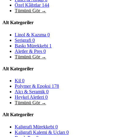
Özel Kâğıtlar
144
Tümünü Gör →
Alt Kategoriler
Linol & Kazıma
0
Serigrafi
0
Baskı Mürekkebi
1
Aletler & Pres
0
Tümünü Gör →
Alt Kategoriler
Kil
0
Polymer & Epoksi
178
Alçı & Seramik
0
Heykel Aletleri
0
Tümünü Gör →
Alt Kategoriler
Kaligrafi Mürekkebi
0
Kaligrafi Kalemi & Uçları
0