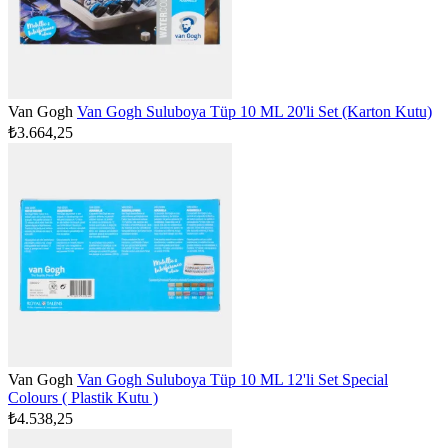
Van Gogh
Van Gogh Suluboya Tüp 10 ML 20'li Set (Karton Kutu)
₺3.664,25
Van Gogh
Van Gogh Suluboya Tüp 10 ML 12'li Set Special
Colours ( Plastik Kutu )
₺4.538,25