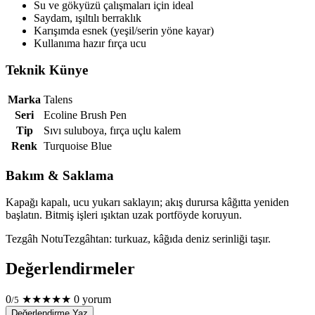
Su ve gökyüzü çalışmaları için ideal
Saydam, ışıltılı berraklık
Karışımda esnek (yeşil/serin yöne kayar)
Kullanıma hazır fırça ucu
Teknik Künye
Marka
Talens
Seri
Ecoline Brush Pen
Tip
Sıvı suluboya, fırça uçlu kalem
Renk
Turquoise Blue
Bakım & Saklama
Kapağı kapalı, ucu yukarı saklayın; akış durursa kâğıtta yeniden
başlatın. Bitmiş işleri ışıktan uzak portföyde koruyun.
Tezgâh Notu
Tezgâhtan: turkuaz, kâğıda deniz serinliği taşır.
Değerlendirmeler
0
★
★
★
★
★
0 yorum
/5
Değerlendirme Yaz