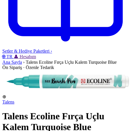
Setler & Hediye Paketleri
›
🌐
TR
👤
Hesabım
Ana Sayfa
›
Talens Ecoline Fırça Uçlu Kalem Turquoise Blue
Ön Sipariş · Özenle Tedarik
⊕
Talens
Talens Ecoline Fırça Uçlu
Kalem Turquoise Blue