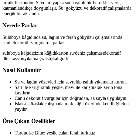
tropik bir tondur. Saydam yapısı suda ışıltılı bir berraklık verir,
katmanlandıkça doygunlaşır. Su, gökyüzü ve dekoratif çalışmalarda
enerjik bir aksandır.
Nerede Parlar
Suluboya kâğıdında su, lagün ve ferah gökyüzü çalışmalarında;
canlı dekoratif vurgularda parlar.
suluboya kâğıdı
çizim kâğıdı
karton
su/deniz çalışması
dekoratif
illüstrasyon
yıkama (wash)
kaligrafi
Nasıl Kullanılır
Su ve lagün yüzeyleri için seyreltip ışıltılı yıkamalar kurun.
Sarı ile karıştırarak yeşile, mavi ile karıştırarak serin tona
kaydırın.
Canlı dekoratif vurgular için doğrudan, az suyla uygulayın.
Islak-üstü-ıslak çalışmada renk kâğıt üzerinde kendiliğinden
yayılır.
Öne Çıkan Özellikler
Turquoise Blue: yeşile çalan ferah turkuaz