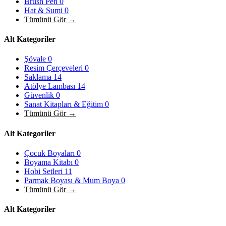
Brush Pen
0
Hat & Sumi
0
Tümünü Gör →
Alt Kategoriler
Şövale
0
Resim Çerçeveleri
0
Saklama
14
Atölye Lambası
14
Güvenlik
0
Sanat Kitapları & Eğitim
0
Tümünü Gör →
Alt Kategoriler
Çocuk Boyaları
0
Boyama Kitabı
0
Hobi Setleri
11
Parmak Boyası & Mum Boya
0
Tümünü Gör →
Alt Kategoriler