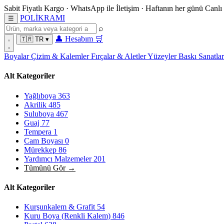
Sabit Fiyatlı Kargo
·
WhatsApp
ile İletişim
·
Haftanın her günü
Canlı
POL
İ
KRAMI
☰
⌕
👤
Hesabım
🛒
🇹🇷
TR
▾
Boyalar
Çizim & Kalemler
Fırçalar & Aletler
Yüzeyler
Baskı Sanatla
Alt Kategoriler
Yağlıboya
363
Akrilik
485
Suluboya
467
Guaj
77
Tempera
1
Cam Boyası
0
Mürekkep
86
Yardımcı Malzemeler
201
Tümünü Gör →
Alt Kategoriler
Kurşunkalem & Grafit
54
Kuru Boya (Renkli Kalem)
846