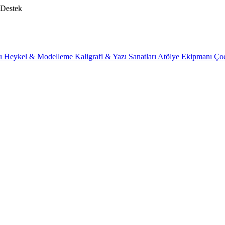
 Destek
rı
Heykel & Modelleme
Kaligrafi & Yazı Sanatları
Atölye Ekipmanı
Ço