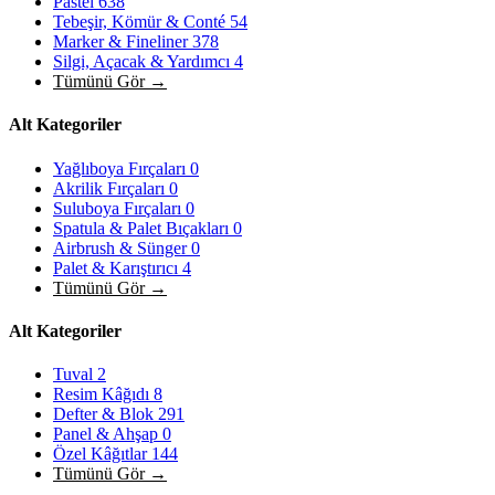
Pastel
638
Tebeşir, Kömür & Conté
54
Marker & Fineliner
378
Silgi, Açacak & Yardımcı
4
Tümünü Gör →
Alt Kategoriler
Yağlıboya Fırçaları
0
Akrilik Fırçaları
0
Suluboya Fırçaları
0
Spatula & Palet Bıçakları
0
Airbrush & Sünger
0
Palet & Karıştırıcı
4
Tümünü Gör →
Alt Kategoriler
Tuval
2
Resim Kâğıdı
8
Defter & Blok
291
Panel & Ahşap
0
Özel Kâğıtlar
144
Tümünü Gör →