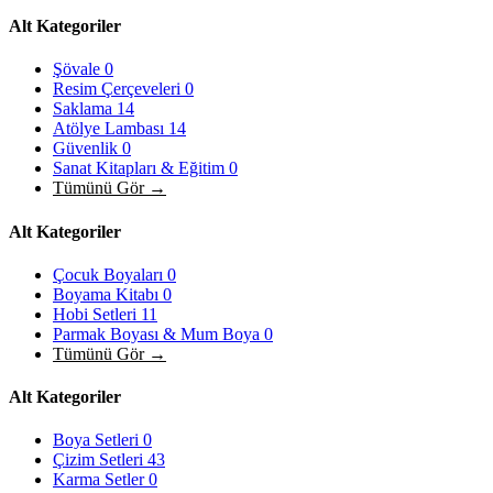
Alt Kategoriler
Şövale
0
Resim Çerçeveleri
0
Saklama
14
Atölye Lambası
14
Güvenlik
0
Sanat Kitapları & Eğitim
0
Tümünü Gör →
Alt Kategoriler
Çocuk Boyaları
0
Boyama Kitabı
0
Hobi Setleri
11
Parmak Boyası & Mum Boya
0
Tümünü Gör →
Alt Kategoriler
Boya Setleri
0
Çizim Setleri
43
Karma Setler
0