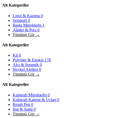
Alt Kategoriler
Linol & Kazıma
0
Serigrafi
0
Baskı Mürekkebi
1
Aletler & Pres
0
Tümünü Gör →
Alt Kategoriler
Kil
0
Polymer & Epoksi
178
Alçı & Seramik
0
Heykel Aletleri
0
Tümünü Gör →
Alt Kategoriler
Kaligrafi Mürekkebi
0
Kaligrafi Kalemi & Uçları
0
Brush Pen
0
Hat & Sumi
0
Tümünü Gör →