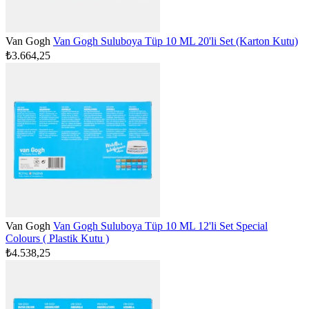
Van Gogh
Van Gogh Suluboya Tüp 10 ML 20'li Set (Karton Kutu)
₺3.664,25
Van Gogh
Van Gogh Suluboya Tüp 10 ML 12'li Set Special
Colours ( Plastik Kutu )
₺4.538,25