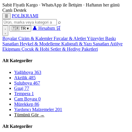
Sabit Fiyatlı Kargo
·
WhatsApp
ile İletişim
·
Haftanın her günü
Canlı Destek
POL
İ
KRAMI
☰
⌕
👤
Hesabım
🛒
🇹🇷
TR
▾
Boyalar
Çizim & Kalemler
Fırçalar & Aletler
Yüzeyler
Baskı
Sanatları
Heykel & Modelleme
Kaligrafi & Yazı Sanatları
Atölye
Ekipmanı
Çocuk & Hobi
Setler & Hediye Paketleri
Alt Kategoriler
Yağlıboya
363
Akrilik
485
Suluboya
467
Guaj
77
Tempera
1
Cam Boyası
0
Mürekkep
86
Yardımcı Malzemeler
201
Tümünü Gör →
Alt Kategoriler