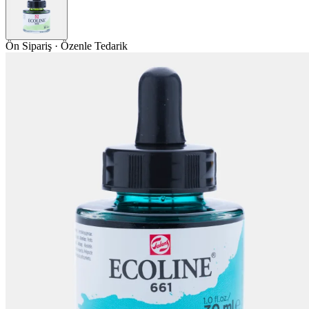
Ön Sipariş · Özenle Tedarik