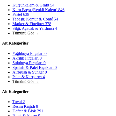
Kurşunkalem & Grafit
54
Kuru Boya (Renkli Kalem)
846
Pastel
638
Tebeşir, Kömür & Conté
54
Marker & Fineliner
378
Silgi, Açacak & Yardımcı
4
Tümünü Gör →
Alt Kategoriler
Yağlıboya Fırçaları
0
Akrilik Fırçaları
0
Suluboya Fırçaları
0
Spatula & Palet Bıçakları
0
Airbrush & Sünger
0
Palet & Karıştırıcı
4
Tümünü Gör →
Alt Kategoriler
Tuval
2
Resim Kâğıdı
8
Defter & Blok
291
Panel & Ahşap
0