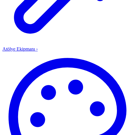
Atölye Ekipmanı
›