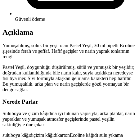
Güvenli ödeme
Açıklama
Yumuşatılmış, soluk bir yeşil olan Pastel Yeşil; 30 ml pipetli Ecoline
şişesinde ferah ve şeffaf. Hafif geçişler ve narin yaprak tonlarının
rengi.
Pastel Yeşil, doygunluğu düşürülmüş, sütlü ve yumuşak bir yeşildir;
doğrudan kullanıldığında bile narin kalır, suyla açıldıkça neredeyse
fısıltıya iner. Sıvı formuyla akışkan gelir ama karakteri hep hafiftir.
Bu yumuşaklık, arka plan ve narin geçişlerde gözü yormayan bir
denge sağlar.
Nerede Parlar
Suluboya ve çizim kâğıdına iyi tutunan yapısıyla; arka planlar, narin
yapraklar ve yumuşak atmosfer geçişlerinde pastel yeşilin
sakinliğiyle öne çıkar.
suluboya kâğıdı
çizim kâğıdı
karton
Ecoline kâğıdı
sulu yıkama