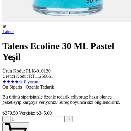
⊕
Talens
Talens Ecoline 30 ML Pastel
Yeşil
Ürün Kodu: PLK-010130
Üretici Kodu: RT11256661
★★★★☆
0 yorum
Ön Sipariş · Özenle Tedarik
Bu ürünü siparişinizle özenle tedarik ediyoruz; hazır olunca
paketleyip kargoya veriyoruz. Süreç boyunca sizi bilgilendiririz.
₺379,50
Vergisiz: ₺345,00
−
+