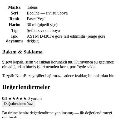
Marka
Talens
Seri
Ecoline — sıvı suluboya
Renk
Pastel Yeşil
Hacim
30 ml (pipetli şişe)
Tip
Şeffaf sıvı suluboya
Işık
ASTM D4303'e göre test edilmiştir (renge göre
dayanımı
değişir)
Bakım & Saklama
Şişeyi kapalı, serin ve ışıktan korunaklı tut. Kuruyunca su geçirmez
olmadığından bitmiş işleri nemden koru, portföyde sakla.
Tezgâh Notu
Bazı yeşiller bağırmaz, sadece fısıldar; bu onlardan biri.
Değerlendirmeler
0
★
★
★
★
★
0 yorum
/5
Değerlendirme Yaz
Bu ürüne henüz değerlendirme yapılmamış — ilk değerlendirmeyi
sen bırak.