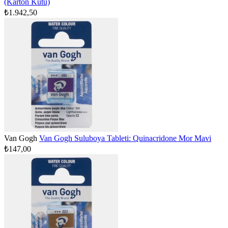
(Karton Kutu)
₺1.942,50
Van Gogh
Van Gogh Suluboya Tableti: Quinacridone Mor Mavi
₺147,00