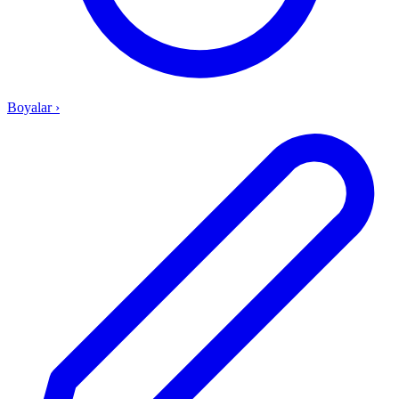
Boyalar
›