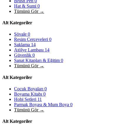
Brush Pen
0
Hat & Sumi
0
Tümünü Gör →
Alt Kategoriler
Şövale
0
Resim Çerçeveleri
0
Saklama
14
Atölye Lambası
14
Güvenlik
0
Sanat Kitapları & Eğitim
0
Tümünü Gör →
Alt Kategoriler
Çocuk Boyaları
0
Boyama Kitabı
0
Hobi Setleri
11
Parmak Boyası & Mum Boya
0
Tümünü Gör →
Alt Kategoriler