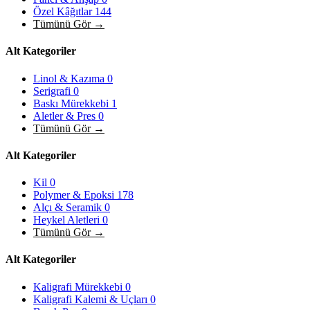
Özel Kâğıtlar
144
Tümünü Gör →
Alt Kategoriler
Linol & Kazıma
0
Serigrafi
0
Baskı Mürekkebi
1
Aletler & Pres
0
Tümünü Gör →
Alt Kategoriler
Kil
0
Polymer & Epoksi
178
Alçı & Seramik
0
Heykel Aletleri
0
Tümünü Gör →
Alt Kategoriler
Kaligrafi Mürekkebi
0
Kaligrafi Kalemi & Uçları
0