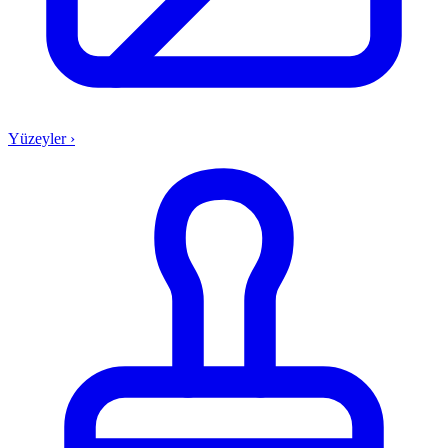
Yüzeyler
›