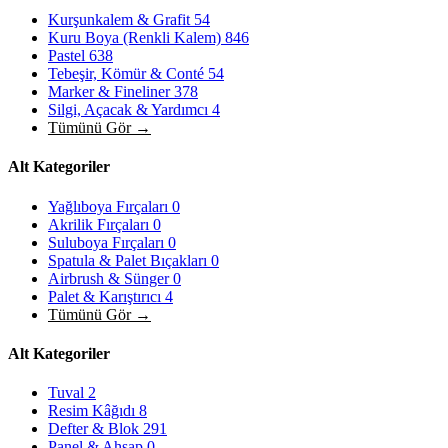
Kurşunkalem & Grafit
54
Kuru Boya (Renkli Kalem)
846
Pastel
638
Tebeşir, Kömür & Conté
54
Marker & Fineliner
378
Silgi, Açacak & Yardımcı
4
Tümünü Gör →
Alt Kategoriler
Yağlıboya Fırçaları
0
Akrilik Fırçaları
0
Suluboya Fırçaları
0
Spatula & Palet Bıçakları
0
Airbrush & Sünger
0
Palet & Karıştırıcı
4
Tümünü Gör →
Alt Kategoriler
Tuval
2
Resim Kâğıdı
8
Defter & Blok
291
Panel & Ahşap
0