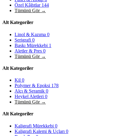
Özel Kâğıtlar
144
Tümünü Gör →
Alt Kategoriler
Linol & Kazıma
0
Serigrafi
0
Baskı Mürekkebi
1
Aletler & Pres
0
Tümünü Gör →
Alt Kategoriler
Kil
0
Polymer & Epoksi
178
Alçı & Seramik
0
Heykel Aletleri
0
Tümünü Gör →
Alt Kategoriler
Kaligrafi Mürekkebi
0
Kaligrafi Kalemi & Uçları
0