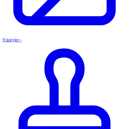
Yüzeyler
›