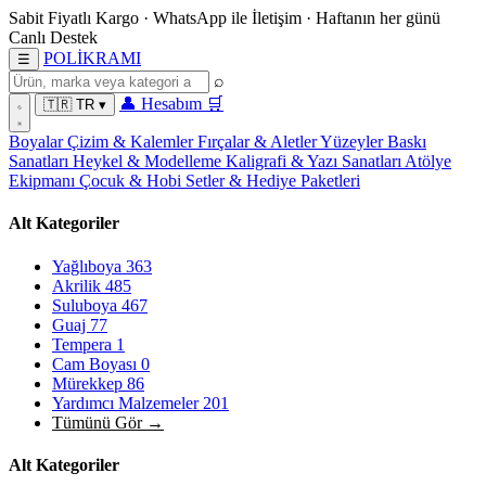
Sabit Fiyatlı Kargo
·
WhatsApp
ile İletişim
·
Haftanın her günü
Canlı Destek
POL
İ
KRAMI
☰
⌕
👤
Hesabım
🛒
🇹🇷
TR
▾
Boyalar
Çizim & Kalemler
Fırçalar & Aletler
Yüzeyler
Baskı
Sanatları
Heykel & Modelleme
Kaligrafi & Yazı Sanatları
Atölye
Ekipmanı
Çocuk & Hobi
Setler & Hediye Paketleri
Alt Kategoriler
Yağlıboya
363
Akrilik
485
Suluboya
467
Guaj
77
Tempera
1
Cam Boyası
0
Mürekkep
86
Yardımcı Malzemeler
201
Tümünü Gör →
Alt Kategoriler