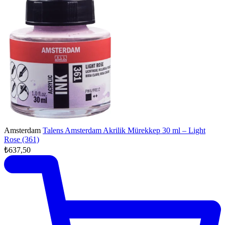
Amsterdam
Talens Amsterdam Akrilik Mürekkep 30 ml – Light
Rose (361)
₺637,50