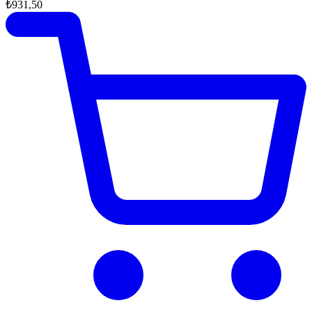
₺931,50