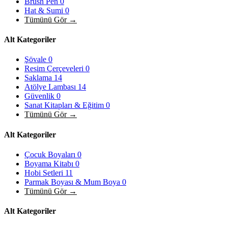
Brush Pen
0
Hat & Sumi
0
Tümünü Gör →
Alt Kategoriler
Şövale
0
Resim Çerçeveleri
0
Saklama
14
Atölye Lambası
14
Güvenlik
0
Sanat Kitapları & Eğitim
0
Tümünü Gör →
Alt Kategoriler
Çocuk Boyaları
0
Boyama Kitabı
0
Hobi Setleri
11
Parmak Boyası & Mum Boya
0
Tümünü Gör →
Alt Kategoriler