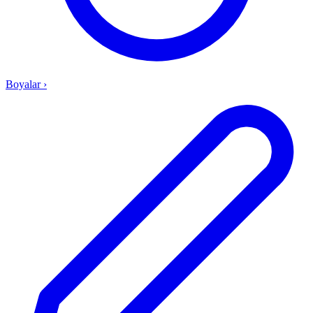
Boyalar
›