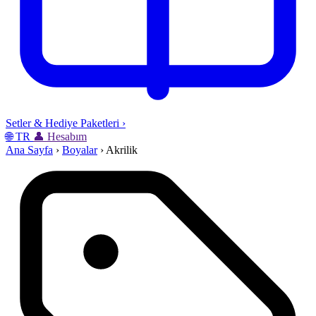
Setler & Hediye Paketleri
›
🌐
TR
👤
Hesabım
Ana Sayfa
›
Boyalar
›
Akrilik