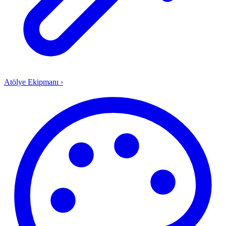
Atölye Ekipmanı
›