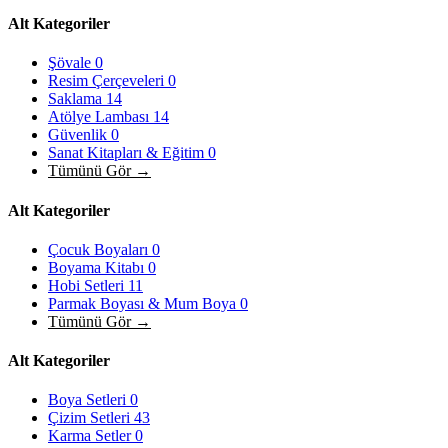
Alt Kategoriler
Şövale
0
Resim Çerçeveleri
0
Saklama
14
Atölye Lambası
14
Güvenlik
0
Sanat Kitapları & Eğitim
0
Tümünü Gör →
Alt Kategoriler
Çocuk Boyaları
0
Boyama Kitabı
0
Hobi Setleri
11
Parmak Boyası & Mum Boya
0
Tümünü Gör →
Alt Kategoriler
Boya Setleri
0
Çizim Setleri
43
Karma Setler
0