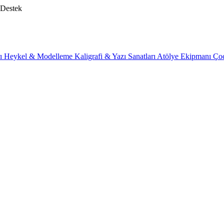
 Destek
rı
Heykel & Modelleme
Kaligrafi & Yazı Sanatları
Atölye Ekipmanı
Ço