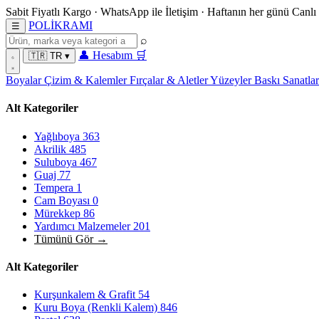
Sabit Fiyatlı Kargo
·
WhatsApp
ile İletişim
·
Haftanın her günü
Canlı
POL
İ
KRAMI
☰
⌕
👤
Hesabım
🛒
🇹🇷
TR
▾
Boyalar
Çizim & Kalemler
Fırçalar & Aletler
Yüzeyler
Baskı Sanatla
Alt Kategoriler
Yağlıboya
363
Akrilik
485
Suluboya
467
Guaj
77
Tempera
1
Cam Boyası
0
Mürekkep
86
Yardımcı Malzemeler
201
Tümünü Gör →
Alt Kategoriler
Kurşunkalem & Grafit
54
Kuru Boya (Renkli Kalem)
846