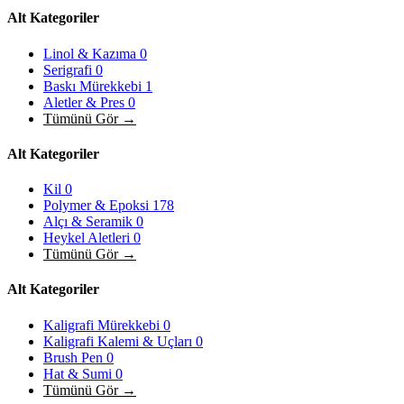
Alt Kategoriler
Linol & Kazıma
0
Serigrafi
0
Baskı Mürekkebi
1
Aletler & Pres
0
Tümünü Gör →
Alt Kategoriler
Kil
0
Polymer & Epoksi
178
Alçı & Seramik
0
Heykel Aletleri
0
Tümünü Gör →
Alt Kategoriler
Kaligrafi Mürekkebi
0
Kaligrafi Kalemi & Uçları
0
Brush Pen
0
Hat & Sumi
0
Tümünü Gör →