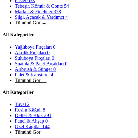
Pastel
638
Tebeşir, Kömür & Conté
54
Marker & Fineliner
378
Silgi, Açacak & Yardımcı
4
Tümünü Gör →
Alt Kategoriler
Yağlıboya Fırçaları
0
Akrilik Fırçaları
0
Suluboya Fırçaları
0
Spatula & Palet Bıçakları
0
Airbrush & Sünger
0
Palet & Karıştırıcı
4
Tümünü Gör →
Alt Kategoriler
Tuval
2
Resim Kâğıdı
8
Defter & Blok
291
Panel & Ahşap
0
Özel Kâğıtlar
144
Tümünü Gör →