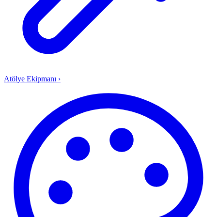
Atölye Ekipmanı
›