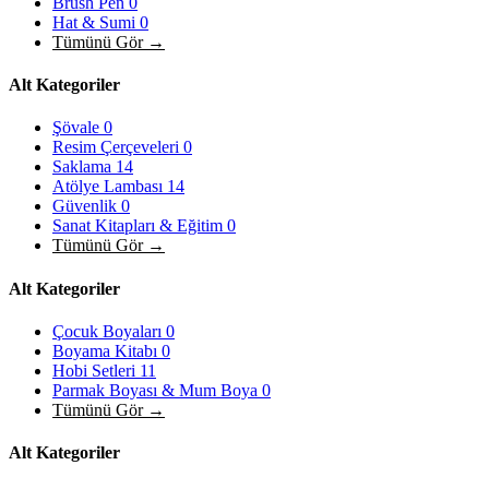
Brush Pen
0
Hat & Sumi
0
Tümünü Gör →
Alt Kategoriler
Şövale
0
Resim Çerçeveleri
0
Saklama
14
Atölye Lambası
14
Güvenlik
0
Sanat Kitapları & Eğitim
0
Tümünü Gör →
Alt Kategoriler
Çocuk Boyaları
0
Boyama Kitabı
0
Hobi Setleri
11
Parmak Boyası & Mum Boya
0
Tümünü Gör →
Alt Kategoriler