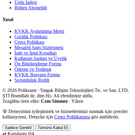
Sepet
POL
İ
KRAMI
Sanatçının tezgâhı. Boyadan fırçaya, kâğıttan kile — sen yarat, biz
tezgâhı kuralım.
Polikrami
Hakkımızda
Avlu (Sanatçılar)
Atölyeden Notlar
İletişim
Müşteri