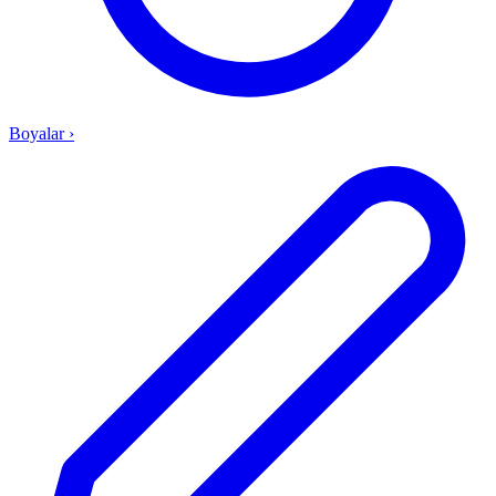
Boyalar
›