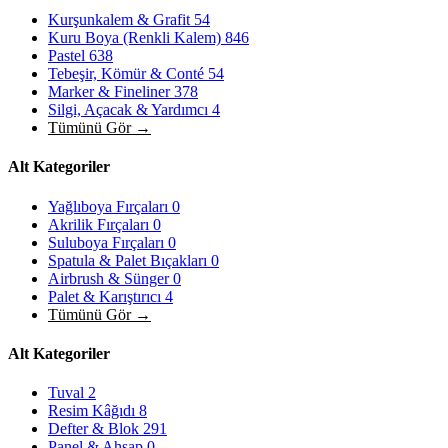
Kurşunkalem & Grafit
54
Kuru Boya (Renkli Kalem)
846
Pastel
638
Tebeşir, Kömür & Conté
54
Marker & Fineliner
378
Silgi, Açacak & Yardımcı
4
Tümünü Gör →
Alt Kategoriler
Yağlıboya Fırçaları
0
Akrilik Fırçaları
0
Suluboya Fırçaları
0
Spatula & Palet Bıçakları
0
Airbrush & Sünger
0
Palet & Karıştırıcı
4
Tümünü Gör →
Alt Kategoriler
Tuval
2
Resim Kâğıdı
8
Defter & Blok
291
Panel & Ahşap
0