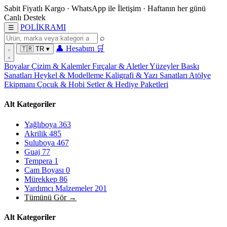
Sabit Fiyatlı Kargo
·
WhatsApp
ile İletişim
·
Haftanın her günü
Canlı Destek
POL
İ
KRAMI
☰
⌕
👤
Hesabım
🛒
🇹🇷
TR
▾
Boyalar
Çizim & Kalemler
Fırçalar & Aletler
Yüzeyler
Baskı
Sanatları
Heykel & Modelleme
Kaligrafi & Yazı Sanatları
Atölye
Ekipmanı
Çocuk & Hobi
Setler & Hediye Paketleri
Alt Kategoriler
Yağlıboya
363
Akrilik
485
Suluboya
467
Guaj
77
Tempera
1
Cam Boyası
0
Mürekkep
86
Yardımcı Malzemeler
201
Tümünü Gör →
Alt Kategoriler