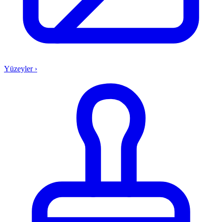
Yüzeyler
›