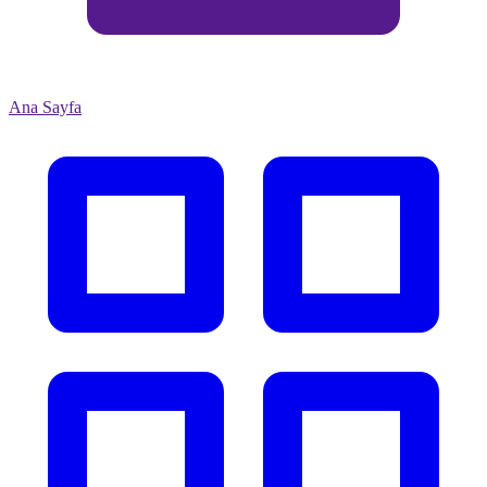
Sepetin boş — tezgâh seni bekler.
Toplam
Kasaya Git →
Sepetin tamamını gör