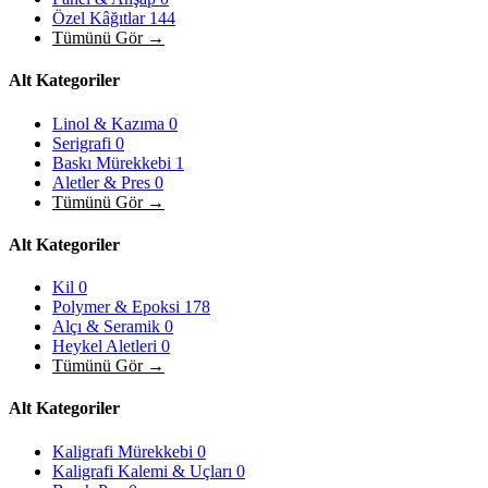
Özel Kâğıtlar
144
Tümünü Gör →
Alt Kategoriler
Linol & Kazıma
0
Serigrafi
0
Baskı Mürekkebi
1
Aletler & Pres
0
Tümünü Gör →
Alt Kategoriler
Kil
0
Polymer & Epoksi
178
Alçı & Seramik
0
Heykel Aletleri
0
Tümünü Gör →
Alt Kategoriler
Kaligrafi Mürekkebi
0
Kaligrafi Kalemi & Uçları
0