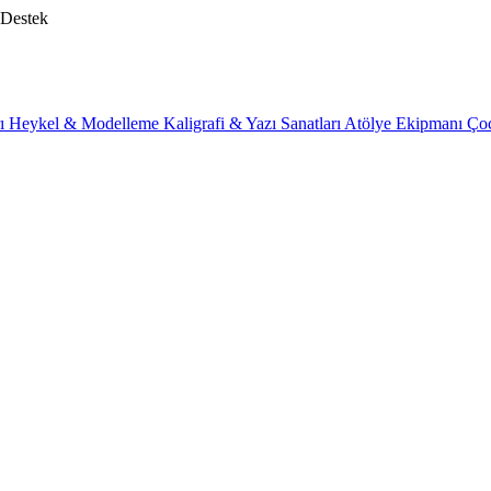
 Destek
rı
Heykel & Modelleme
Kaligrafi & Yazı Sanatları
Atölye Ekipmanı
Ço