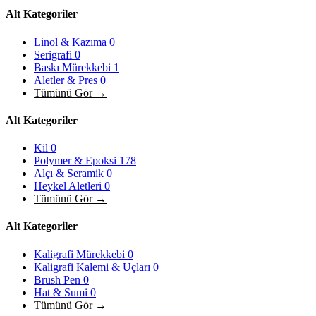
Alt Kategoriler
Linol & Kazıma
0
Serigrafi
0
Baskı Mürekkebi
1
Aletler & Pres
0
Tümünü Gör →
Alt Kategoriler
Kil
0
Polymer & Epoksi
178
Alçı & Seramik
0
Heykel Aletleri
0
Tümünü Gör →
Alt Kategoriler
Kaligrafi Mürekkebi
0
Kaligrafi Kalemi & Uçları
0
Brush Pen
0
Hat & Sumi
0
Tümünü Gör →