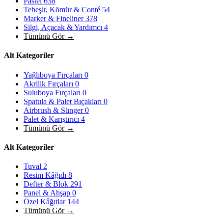
Pastel
638
Tebeşir, Kömür & Conté
54
Marker & Fineliner
378
Silgi, Açacak & Yardımcı
4
Tümünü Gör →
Alt Kategoriler
Yağlıboya Fırçaları
0
Akrilik Fırçaları
0
Suluboya Fırçaları
0
Spatula & Palet Bıçakları
0
Airbrush & Sünger
0
Palet & Karıştırıcı
4
Tümünü Gör →
Alt Kategoriler
Tuval
2
Resim Kâğıdı
8
Defter & Blok
291
Panel & Ahşap
0
Özel Kâğıtlar
144
Tümünü Gör →