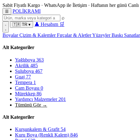
Sabit Fiyatlı Kargo
·
WhatsApp
ile İletişim
·
Haftanın her günü
Canlı
POL
İ
KRAMI
☰
⌕
👤
Hesabım
🛒
🇹🇷
TR
▾
Boyalar
Çizim & Kalemler
Fırçalar & Aletler
Yüzeyler
Baskı Sanatla
Alt Kategoriler
Yağlıboya
363
Akrilik
485
Suluboya
467
Guaj
77
Tempera
1
Cam Boyası
0
Mürekkep
86
Yardımcı Malzemeler
201
Tümünü Gör →
Alt Kategoriler
Kurşunkalem & Grafit
54
Kuru Boya (Renkli Kalem)
846