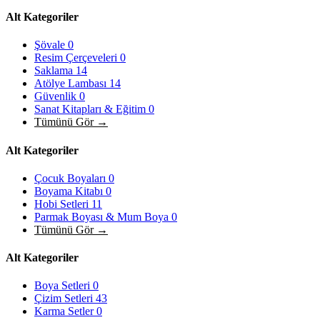
Alt Kategoriler
Şövale
0
Resim Çerçeveleri
0
Saklama
14
Atölye Lambası
14
Güvenlik
0
Sanat Kitapları & Eğitim
0
Tümünü Gör →
Alt Kategoriler
Çocuk Boyaları
0
Boyama Kitabı
0
Hobi Setleri
11
Parmak Boyası & Mum Boya
0
Tümünü Gör →
Alt Kategoriler
Boya Setleri
0
Çizim Setleri
43
Karma Setler
0