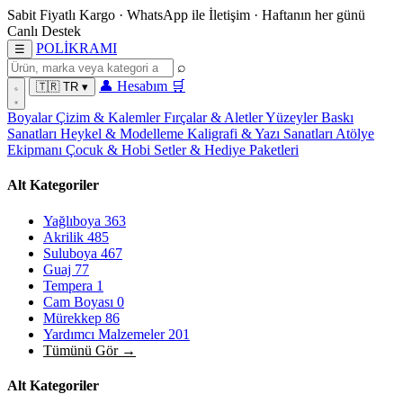
Sabit Fiyatlı Kargo
·
WhatsApp
ile İletişim
·
Haftanın her günü
Canlı Destek
POL
İ
KRAMI
☰
⌕
👤
Hesabım
🛒
🇹🇷
TR
▾
Boyalar
Çizim & Kalemler
Fırçalar & Aletler
Yüzeyler
Baskı
Sanatları
Heykel & Modelleme
Kaligrafi & Yazı Sanatları
Atölye
Ekipmanı
Çocuk & Hobi
Setler & Hediye Paketleri
Alt Kategoriler
Yağlıboya
363
Akrilik
485
Suluboya
467
Guaj
77
Tempera
1
Cam Boyası
0
Mürekkep
86
Yardımcı Malzemeler
201
Tümünü Gör →
Alt Kategoriler