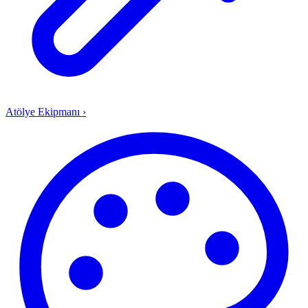
Atölye Ekipmanı
›