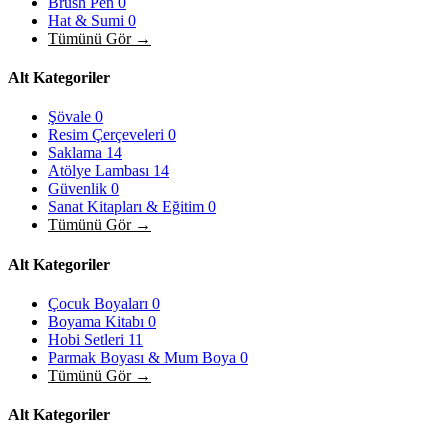
Brush Pen
0
Hat & Sumi
0
Tümünü Gör →
Alt Kategoriler
Şövale
0
Resim Çerçeveleri
0
Saklama
14
Atölye Lambası
14
Güvenlik
0
Sanat Kitapları & Eğitim
0
Tümünü Gör →
Alt Kategoriler
Çocuk Boyaları
0
Boyama Kitabı
0
Hobi Setleri
11
Parmak Boyası & Mum Boya
0
Tümünü Gör →
Alt Kategoriler