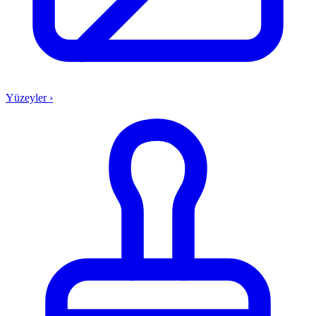
Yüzeyler
›