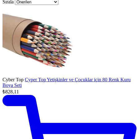
Sırala
Cyber Top
Cyper Top Yetişkinler ve Çocuklar için 80 Renk Kuru
Boya Seti
₺828,11