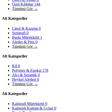
Özel Kâğıtlar
144
Tümünü Gör →
Alt Kategoriler
Linol & Kazıma
0
Serigrafi
0
Baskı Mürekkebi
1
Aletler & Pres
0
Tümünü Gör →
Alt Kategoriler
Kil
0
Polymer & Epoksi
178
Alçı & Seramik
0
Heykel Aletleri
0
Tümünü Gör →
Alt Kategoriler
Kaligrafi Mürekkebi
0
Kaligrafi Kalemi & Uçları
0