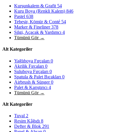
Kurşunkalem & Grafit
54
Kuru Boya (Renkli Kalem)
846
Pastel
638
Tebeşir, Kömür & Conté
54
Marker & Fineliner
378
Silgi, Açacak & Yardımcı
4
Tümünü Gör →
Alt Kategoriler
Yağlıboya Fırçaları
0
Akrilik Fırçaları
0
Suluboya Fırçaları
0
Spatula & Palet Bıçakları
0
Airbrush & Sünger
0
Palet & Karıştırıcı
4
Tümünü Gör →
Alt Kategoriler
Tuval
2
Resim Kâğıdı
8
Defter & Blok
291
Panel & Ahşap
0