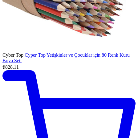
Cyber Top
Cyper Top Yetişkinler ve Çocuklar için 80 Renk Kuru
Boya Seti
₺828,11