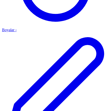
Boyalar
›