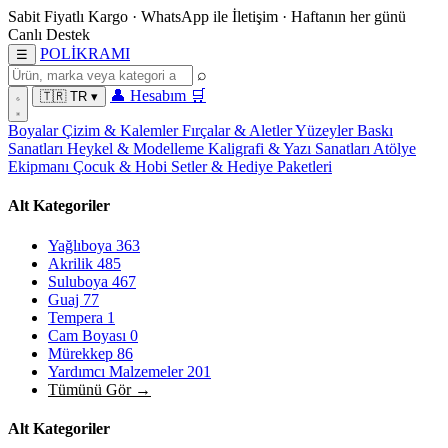
Sabit Fiyatlı Kargo
·
WhatsApp
ile İletişim
·
Haftanın her günü
Canlı Destek
POL
İ
KRAMI
☰
⌕
👤
Hesabım
🛒
🇹🇷
TR
▾
Boyalar
Çizim & Kalemler
Fırçalar & Aletler
Yüzeyler
Baskı
Sanatları
Heykel & Modelleme
Kaligrafi & Yazı Sanatları
Atölye
Ekipmanı
Çocuk & Hobi
Setler & Hediye Paketleri
Alt Kategoriler
Yağlıboya
363
Akrilik
485
Suluboya
467
Guaj
77
Tempera
1
Cam Boyası
0
Mürekkep
86
Yardımcı Malzemeler
201
Tümünü Gör →
Alt Kategoriler