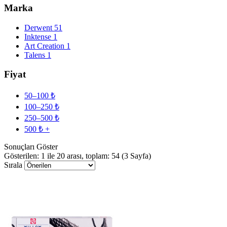
Marka
Derwent
51
Inktense
1
Art Creation
1
Talens
1
Fiyat
50–100 ₺
100–250 ₺
250–500 ₺
500 ₺ +
Sonuçları Göster
Gösterilen: 1 ile 20 arası, toplam: 54 (3 Sayfa)
Sırala