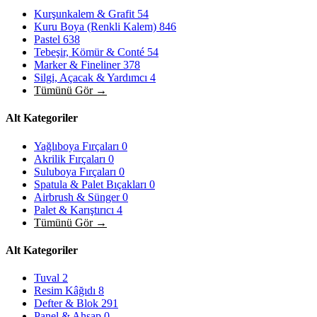
Kurşunkalem & Grafit
54
Kuru Boya (Renkli Kalem)
846
Pastel
638
Tebeşir, Kömür & Conté
54
Marker & Fineliner
378
Silgi, Açacak & Yardımcı
4
Tümünü Gör →
Alt Kategoriler
Yağlıboya Fırçaları
0
Akrilik Fırçaları
0
Suluboya Fırçaları
0
Spatula & Palet Bıçakları
0
Airbrush & Sünger
0
Palet & Karıştırıcı
4
Tümünü Gör →
Alt Kategoriler
Tuval
2
Resim Kâğıdı
8
Defter & Blok
291
Panel & Ahşap
0