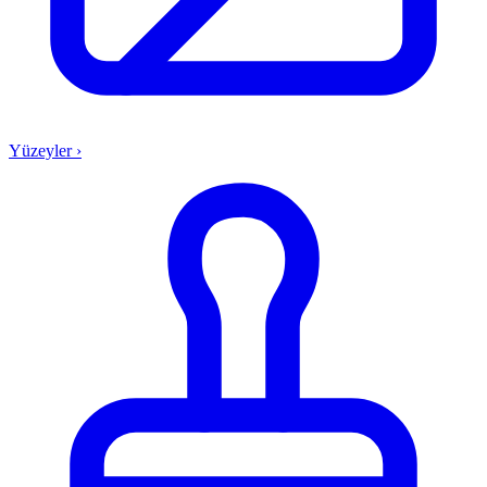
Yüzeyler
›