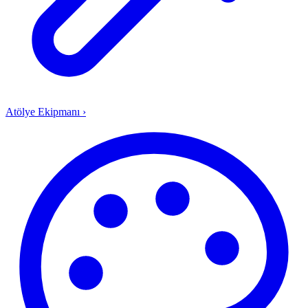
Atölye Ekipmanı
›