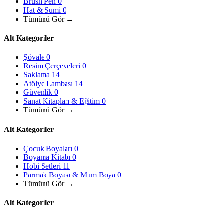
Brush Pen
0
Hat & Sumi
0
Tümünü Gör →
Alt Kategoriler
Şövale
0
Resim Çerçeveleri
0
Saklama
14
Atölye Lambası
14
Güvenlik
0
Sanat Kitapları & Eğitim
0
Tümünü Gör →
Alt Kategoriler
Çocuk Boyaları
0
Boyama Kitabı
0
Hobi Setleri
11
Parmak Boyası & Mum Boya
0
Tümünü Gör →
Alt Kategoriler