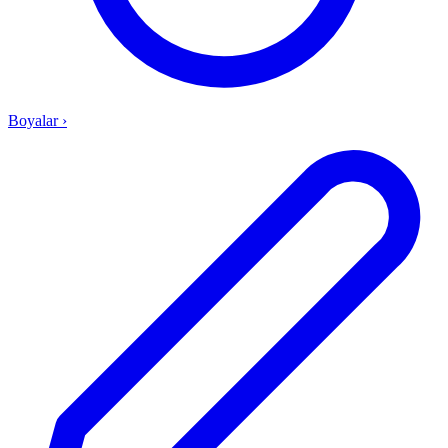
Boyalar
›