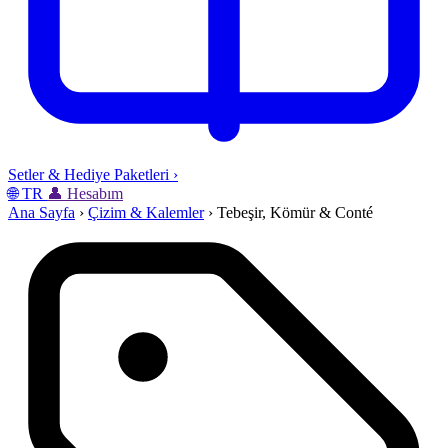
Setler & Hediye Paketleri
›
🌐
TR
👤
Hesabım
Ana Sayfa
›
Çizim & Kalemler
›
Tebeşir, Kömür & Conté