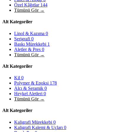
Özel Kâğıtlar
144
Tümünü Gör →
Alt Kategoriler
Linol & Kazıma
0
Serigrafi
0
Baskı Mürekkebi
1
Aletler & Pres
0
Tümünü Gör →
Alt Kategoriler
Kil
0
Polymer & Epoksi
178
Alçı & Seramik
0
Heykel Aletleri
0
Tümünü Gör →
Alt Kategoriler
Kaligrafi Mürekkebi
0
Kaligrafi Kalemi & Uçları
0