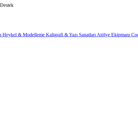
 Destek
rı
Heykel & Modelleme
Kaligrafi & Yazı Sanatları
Atölye Ekipmanı
Ço