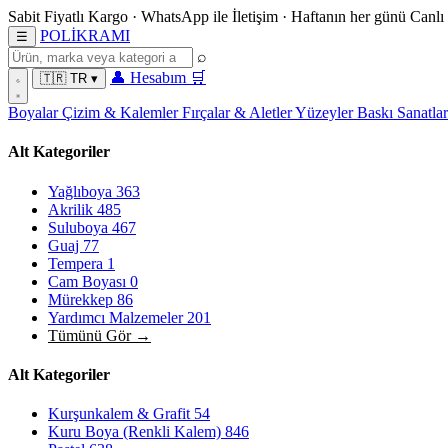
Sabit Fiyatlı Kargo
·
WhatsApp
ile İletişim
·
Haftanın her günü
Canlı
POL
İ
KRAMI
☰
⌕
👤
Hesabım
🛒
🇹🇷
TR
▾
Boyalar
Çizim & Kalemler
Fırçalar & Aletler
Yüzeyler
Baskı Sanatla
Alt Kategoriler
Yağlıboya
363
Akrilik
485
Suluboya
467
Guaj
77
Tempera
1
Cam Boyası
0
Mürekkep
86
Yardımcı Malzemeler
201
Tümünü Gör →
Alt Kategoriler
Kurşunkalem & Grafit
54
Kuru Boya (Renkli Kalem)
846