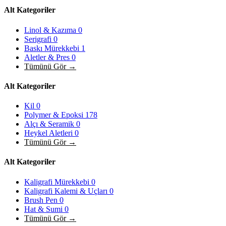
Alt Kategoriler
Linol & Kazıma
0
Serigrafi
0
Baskı Mürekkebi
1
Aletler & Pres
0
Tümünü Gör →
Alt Kategoriler
Kil
0
Polymer & Epoksi
178
Alçı & Seramik
0
Heykel Aletleri
0
Tümünü Gör →
Alt Kategoriler
Kaligrafi Mürekkebi
0
Kaligrafi Kalemi & Uçları
0
Brush Pen
0
Hat & Sumi
0
Tümünü Gör →