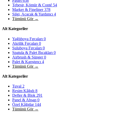
Pastel
638
Tebeşir, Kömür & Conté
54
Marker & Fineliner
378
Silgi, Açacak & Yardımcı
4
Tümünü Gör →
Alt Kategoriler
Yağlıboya Fırçaları
0
Akrilik Fırçaları
0
Suluboya Fırçaları
0
Spatula & Palet Bıçakları
0
Airbrush & Sünger
0
Palet & Karıştırıcı
4
Tümünü Gör →
Alt Kategoriler
Tuval
2
Resim Kâğıdı
8
Defter & Blok
291
Panel & Ahşap
0
Özel Kâğıtlar
144
Tümünü Gör →