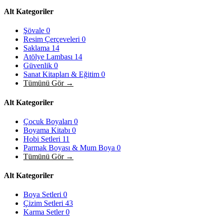
Alt Kategoriler
Şövale
0
Resim Çerçeveleri
0
Saklama
14
Atölye Lambası
14
Güvenlik
0
Sanat Kitapları & Eğitim
0
Tümünü Gör →
Alt Kategoriler
Çocuk Boyaları
0
Boyama Kitabı
0
Hobi Setleri
11
Parmak Boyası & Mum Boya
0
Tümünü Gör →
Alt Kategoriler
Boya Setleri
0
Çizim Setleri
43
Karma Setler
0