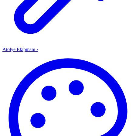
Atölye Ekipmanı
›