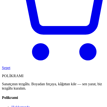
Sepet
POL
İ
KRAMI
Sanatçının tezgâhı. Boyadan fırçaya, kâğıttan kile — sen yarat, biz
tezgâhı kuralım.
Polikrami