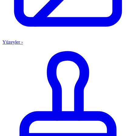
Yüzeyler
›