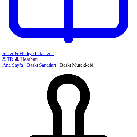
Setler & Hediye Paketleri
›
🌐
TR
👤
Hesabım
Ana Sayfa
›
Baskı Sanatları
›
Baskı Mürekkebi