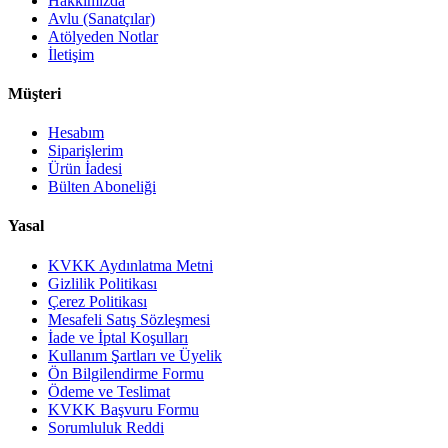
Hakkımızda
Avlu (Sanatçılar)
Atölyeden Notlar
İletişim
Müşteri
Hesabım
Siparişlerim
Ürün İadesi
Bülten Aboneliği
Yasal
KVKK Aydınlatma Metni
Gizlilik Politikası
Çerez Politikası
Mesafeli Satış Sözleşmesi
İade ve İptal Koşulları
Kullanım Şartları ve Üyelik
Ön Bilgilendirme Formu
Ödeme ve Teslimat
KVKK Başvuru Formu
Sorumluluk Reddi