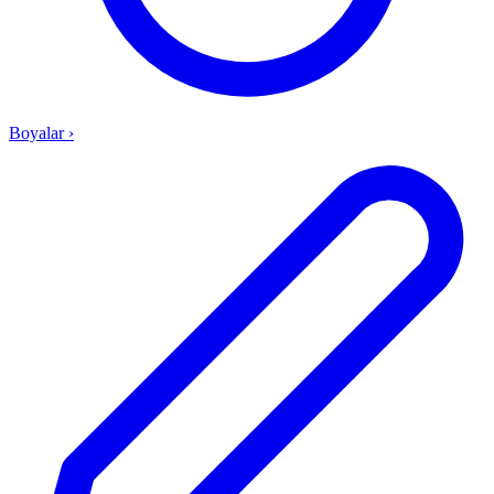
Boyalar
›