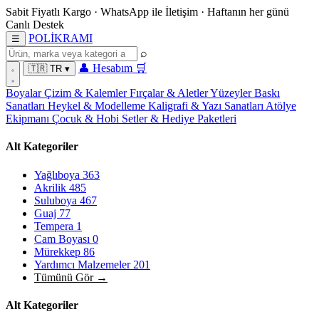
Sabit Fiyatlı Kargo
·
WhatsApp
ile İletişim
·
Haftanın her günü
Canlı Destek
POL
İ
KRAMI
☰
⌕
👤
Hesabım
🛒
🇹🇷
TR
▾
Boyalar
Çizim & Kalemler
Fırçalar & Aletler
Yüzeyler
Baskı
Sanatları
Heykel & Modelleme
Kaligrafi & Yazı Sanatları
Atölye
Ekipmanı
Çocuk & Hobi
Setler & Hediye Paketleri
Alt Kategoriler
Yağlıboya
363
Akrilik
485
Suluboya
467
Guaj
77
Tempera
1
Cam Boyası
0
Mürekkep
86
Yardımcı Malzemeler
201
Tümünü Gör →
Alt Kategoriler