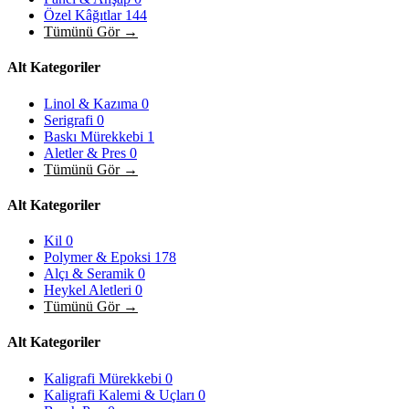
Özel Kâğıtlar
144
Tümünü Gör →
Alt Kategoriler
Linol & Kazıma
0
Serigrafi
0
Baskı Mürekkebi
1
Aletler & Pres
0
Tümünü Gör →
Alt Kategoriler
Kil
0
Polymer & Epoksi
178
Alçı & Seramik
0
Heykel Aletleri
0
Tümünü Gör →
Alt Kategoriler
Kaligrafi Mürekkebi
0
Kaligrafi Kalemi & Uçları
0