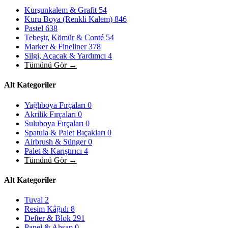
Kurşunkalem & Grafit
54
Kuru Boya (Renkli Kalem)
846
Pastel
638
Tebeşir, Kömür & Conté
54
Marker & Fineliner
378
Silgi, Açacak & Yardımcı
4
Tümünü Gör →
Alt Kategoriler
Yağlıboya Fırçaları
0
Akrilik Fırçaları
0
Suluboya Fırçaları
0
Spatula & Palet Bıçakları
0
Airbrush & Sünger
0
Palet & Karıştırıcı
4
Tümünü Gör →
Alt Kategoriler
Tuval
2
Resim Kâğıdı
8
Defter & Blok
291
Panel & Ahşap
0