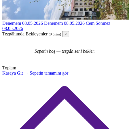
Denemem 08.05.2026
Denemem 08.05.2026
Cem Sönmez
08.05.2026
Tezgâhımda Bekleyenler
(0 ürün)
×
Sepetin boş — tezgâh seni bekler.
Toplam
Kasaya Git →
Sepetin tamamını gör