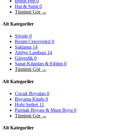
Brush Pen
0
Hat & Sumi
0
Tümünü Gör →
Alt Kategoriler
Şövale
0
Resim Çerçeveleri
0
Saklama
14
Atölye Lambası
14
Güvenlik
0
Sanat Kitapları & Eğitim
0
Tümünü Gör →
Alt Kategoriler
Çocuk Boyaları
0
Boyama Kitabı
0
Hobi Setleri
11
Parmak Boyası & Mum Boya
0
Tümünü Gör →
Alt Kategoriler