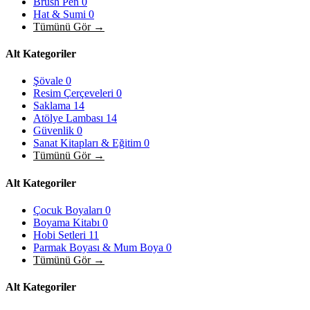
Brush Pen
0
Hat & Sumi
0
Tümünü Gör →
Alt Kategoriler
Şövale
0
Resim Çerçeveleri
0
Saklama
14
Atölye Lambası
14
Güvenlik
0
Sanat Kitapları & Eğitim
0
Tümünü Gör →
Alt Kategoriler
Çocuk Boyaları
0
Boyama Kitabı
0
Hobi Setleri
11
Parmak Boyası & Mum Boya
0
Tümünü Gör →
Alt Kategoriler