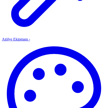
Atölye Ekipmanı
›