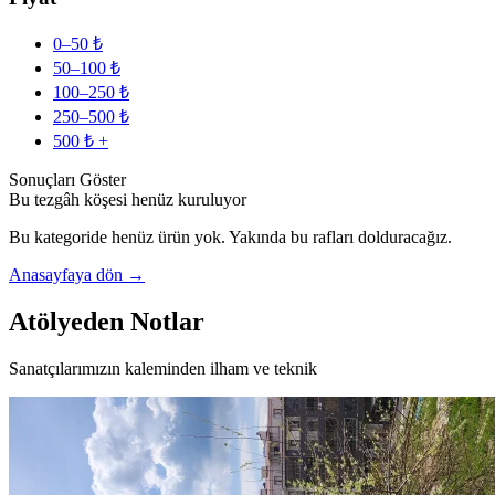
0–50 ₺
50–100 ₺
100–250 ₺
250–500 ₺
500 ₺ +
Sonuçları Göster
Bu tezgâh köşesi henüz kuruluyor
Bu kategoride henüz ürün yok. Yakında bu rafları dolduracağız.
Anasayfaya dön →
Atölyeden Notlar
Sanatçılarımızın kaleminden ilham ve teknik