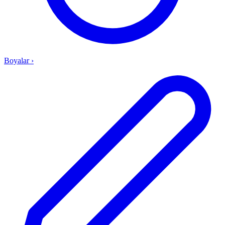
Boyalar
›