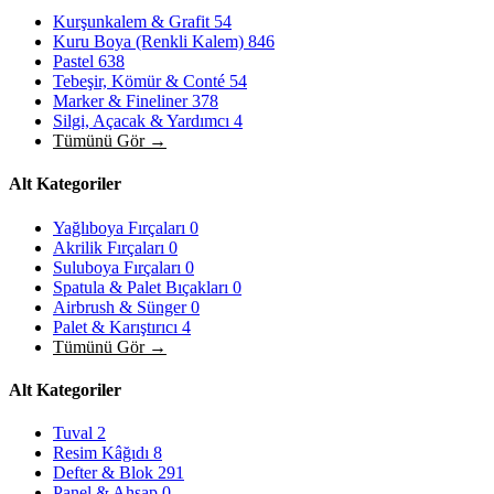
Kurşunkalem & Grafit
54
Kuru Boya (Renkli Kalem)
846
Pastel
638
Tebeşir, Kömür & Conté
54
Marker & Fineliner
378
Silgi, Açacak & Yardımcı
4
Tümünü Gör →
Alt Kategoriler
Yağlıboya Fırçaları
0
Akrilik Fırçaları
0
Suluboya Fırçaları
0
Spatula & Palet Bıçakları
0
Airbrush & Sünger
0
Palet & Karıştırıcı
4
Tümünü Gör →
Alt Kategoriler
Tuval
2
Resim Kâğıdı
8
Defter & Blok
291
Panel & Ahşap
0