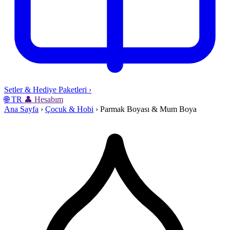
Setler & Hediye Paketleri
›
🌐
TR
👤
Hesabım
Ana Sayfa
›
Çocuk & Hobi
›
Parmak Boyası & Mum Boya