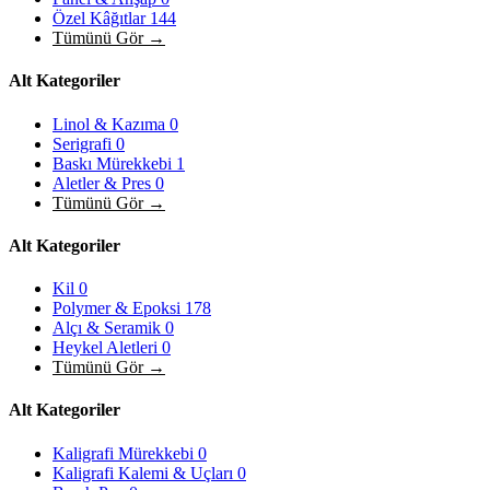
Özel Kâğıtlar
144
Tümünü Gör →
Alt Kategoriler
Linol & Kazıma
0
Serigrafi
0
Baskı Mürekkebi
1
Aletler & Pres
0
Tümünü Gör →
Alt Kategoriler
Kil
0
Polymer & Epoksi
178
Alçı & Seramik
0
Heykel Aletleri
0
Tümünü Gör →
Alt Kategoriler
Kaligrafi Mürekkebi
0
Kaligrafi Kalemi & Uçları
0