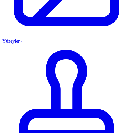
Yüzeyler
›