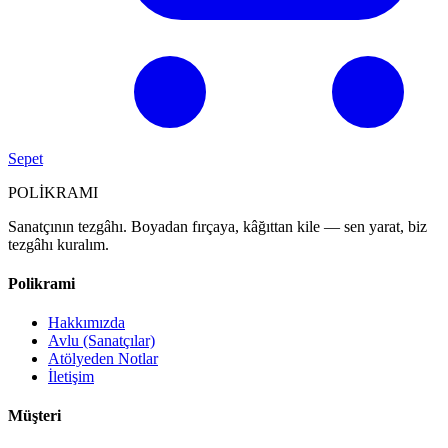
Sepet
POL
İ
KRAMI
Sanatçının tezgâhı. Boyadan fırçaya, kâğıttan kile — sen yarat, biz
tezgâhı kuralım.
Polikrami
Hakkımızda
Avlu (Sanatçılar)
Atölyeden Notlar
İletişim
Müşteri