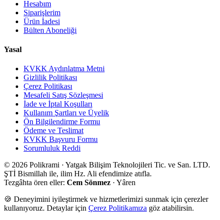
Hesabım
Siparişlerim
Ürün İadesi
Bülten Aboneliği
Yasal
KVKK Aydınlatma Metni
Gizlilik Politikası
Çerez Politikası
Mesafeli Satış Sözleşmesi
İade ve İptal Koşulları
Kullanım Şartları ve Üyelik
Ön Bilgilendirme Formu
Ödeme ve Teslimat
KVKK Başvuru Formu
Sorumluluk Reddi
© 2026 Polikrami · Yatgak Bilişim Teknolojileri Tic. ve San. LTD.
ŞTİ
Bismillah ile, ilim Hz. Ali efendimize atıfla.
Tezgâhta ören eller:
Cem Sönmez
·
Yâren
🍪 Deneyimini iyileştirmek ve hizmetlerimizi sunmak için çerezler
kullanıyoruz. Detaylar için
Çerez Politikamıza
göz atabilirsin.