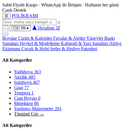
Sabit Fiyatlı Kargo
·
WhatsApp
ile İletişim
·
Haftanın her günü
Canlı Destek
POL
İ
KRAMI
☰
⌕
👤
Hesabım
🛒
🇹🇷
TR
▾
Boyalar
Çizim & Kalemler
Fırçalar & Aletler
Yüzeyler
Baskı
Sanatları
Heykel & Modelleme
Kaligrafi & Yazı Sanatları
Atölye
Ekipmanı
Çocuk & Hobi
Setler & Hediye Paketleri
Alt Kategoriler
Yağlıboya
363
Akrilik
485
Suluboya
467
Guaj
77
Tempera
1
Cam Boyası
0
Mürekkep
86
Yardımcı Malzemeler
201
Tümünü Gör →
Alt Kategoriler