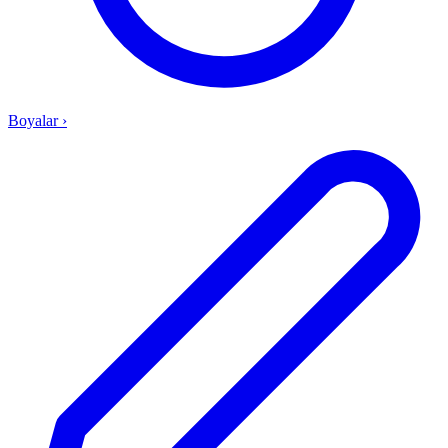
Boyalar
›