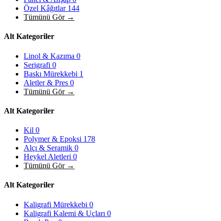
Özel Kâğıtlar
144
Tümünü Gör →
Alt Kategoriler
Linol & Kazıma
0
Serigrafi
0
Baskı Mürekkebi
1
Aletler & Pres
0
Tümünü Gör →
Alt Kategoriler
Kil
0
Polymer & Epoksi
178
Alçı & Seramik
0
Heykel Aletleri
0
Tümünü Gör →
Alt Kategoriler
Kaligrafi Mürekkebi
0
Kaligrafi Kalemi & Uçları
0