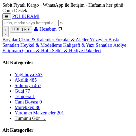
Sabit Fiyatlı Kargo
·
WhatsApp
ile İletişim
·
Haftanın her günü
Canlı Destek
POL
İ
KRAMI
☰
⌕
👤
Hesabım
🛒
🇹🇷
TR
▾
Boyalar
Çizim & Kalemler
Fırçalar & Aletler
Yüzeyler
Baskı
Sanatları
Heykel & Modelleme
Kaligrafi & Yazı Sanatları
Atölye
Ekipmanı
Çocuk & Hobi
Setler & Hediye Paketleri
Alt Kategoriler
Yağlıboya
363
Akrilik
485
Suluboya
467
Guaj
77
Tempera
1
Cam Boyası
0
Mürekkep
86
Yardımcı Malzemeler
201
Tümünü Gör →
Alt Kategoriler