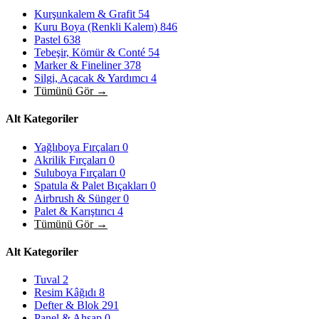
Kurşunkalem & Grafit
54
Kuru Boya (Renkli Kalem)
846
Pastel
638
Tebeşir, Kömür & Conté
54
Marker & Fineliner
378
Silgi, Açacak & Yardımcı
4
Tümünü Gör →
Alt Kategoriler
Yağlıboya Fırçaları
0
Akrilik Fırçaları
0
Suluboya Fırçaları
0
Spatula & Palet Bıçakları
0
Airbrush & Sünger
0
Palet & Karıştırıcı
4
Tümünü Gör →
Alt Kategoriler
Tuval
2
Resim Kâğıdı
8
Defter & Blok
291
Panel & Ahşap
0