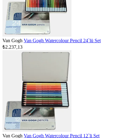
Van Gogh
Van Gogh Watercolour Pencil 24`lü Set
₺2.237,13
Van Gogh
Van Gogh Watercolour Pencil 12`li Set