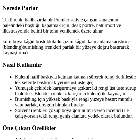
Nerede Parlar
Tekli renk, hâlihazırda bir Premier setiyle çalışan sanatçının
paletindeki boşluğu kapatmak için ideal; portre, natürmort ve
illüstrasyonda belirli bir tonu yenilemek üzere alınır.
kuru boya kâğıdı
bristol
dokulu çizim kâğıdı
katmanlama
karıştırma
(blending)
burnishing (renkleri parlak bir yüzeye doğru bastırarak
kaynaştırma)
Nasıl Kullanılır
Kalemi hafif baskıyla katman katman sürerek rengi derinleştir;
tek seferde bastırmak yerine üst üste geç.
Yumuşak çekirdek karıştırmaya açıktır; iki rengi üst üste sürüp
Colorless Blender (renksiz karıştırıcı kalem) ile kaynaştır.
Burnishing için yüksek baskıyla rengi yüzeye bastır; mumlu
yapı parlak, doygun bir alan bırakır.
Solvent (renkleri çözüp boya görünümü veren inceltici) ile
çalışıyorsan tekli rengi geniş alanlara yedek olarak bulundur.
Öne Çıkan Özellikler