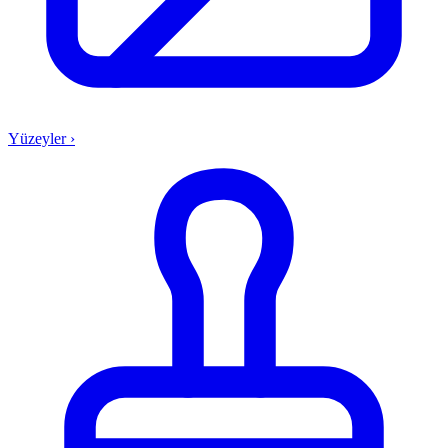
Yüzeyler
›