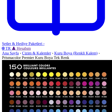
Setler & Hediye Paketleri
›
🌐
TR
👤
Hesabım
Ana Sayfa
›
Çizim & Kalemler
›
Kuru Boya (Renkli Kalem)
›
Prismacolor Premier Kuru Boya Tek Renk