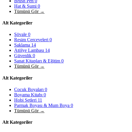
Brush Pen
0
Hat & Sumi
0
Tümünü Gör →
Alt Kategoriler
Şövale
0
Resim Çerçeveleri
0
Saklama
14
Atölye Lambası
14
Güvenlik
0
Sanat Kitapları & Eğitim
0
Tümünü Gör →
Alt Kategoriler
Çocuk Boyaları
0
Boyama Kitabı
0
Hobi Setleri
11
Parmak Boyası & Mum Boya
0
Tümünü Gör →
Alt Kategoriler