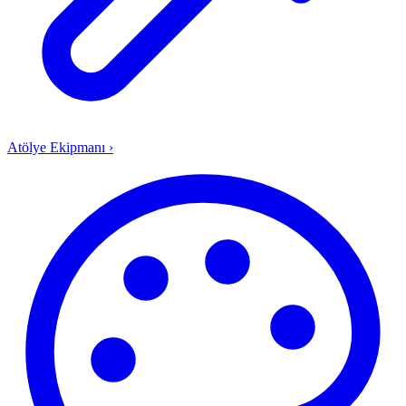
Atölye Ekipmanı
›