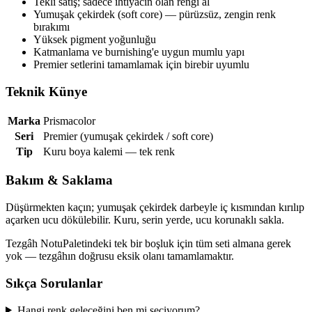
Tekli satış; sadece ihtiyacın olan rengi al
Yumuşak çekirdek (soft core) — pürüzsüz, zengin renk
bırakımı
Yüksek pigment yoğunluğu
Katmanlama ve burnishing'e uygun mumlu yapı
Premier setlerini tamamlamak için birebir uyumlu
Teknik Künye
Marka
Prismacolor
Seri
Premier (yumuşak çekirdek / soft core)
Tip
Kuru boya kalemi — tek renk
Bakım & Saklama
Düşürmekten kaçın; yumuşak çekirdek darbeyle iç kısmından kırılıp
açarken ucu dökülebilir. Kuru, serin yerde, ucu korunaklı sakla.
Tezgâh Notu
Paletindeki tek bir boşluk için tüm seti almana gerek
yok — tezgâhın doğrusu eksik olanı tamamlamaktır.
Sıkça Sorulanlar
Hangi renk geleceğini ben mi seçiyorum?