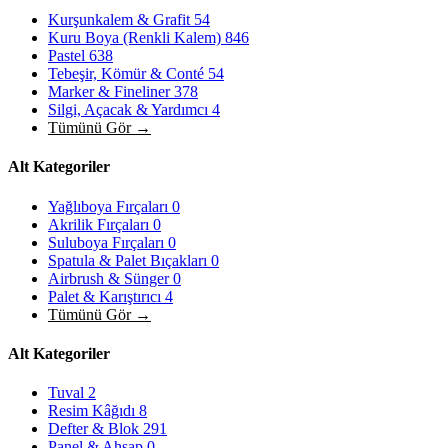
Kurşunkalem & Grafit
54
Kuru Boya (Renkli Kalem)
846
Pastel
638
Tebeşir, Kömür & Conté
54
Marker & Fineliner
378
Silgi, Açacak & Yardımcı
4
Tümünü Gör →
Alt Kategoriler
Yağlıboya Fırçaları
0
Akrilik Fırçaları
0
Suluboya Fırçaları
0
Spatula & Palet Bıçakları
0
Airbrush & Sünger
0
Palet & Karıştırıcı
4
Tümünü Gör →
Alt Kategoriler
Tuval
2
Resim Kâğıdı
8
Defter & Blok
291
Panel & Ahşap
0