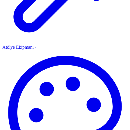
Atölye Ekipmanı
›