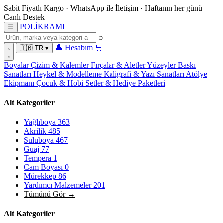
Sabit Fiyatlı Kargo
·
WhatsApp
ile İletişim
·
Haftanın her günü
Canlı Destek
POL
İ
KRAMI
☰
⌕
👤
Hesabım
🛒
🇹🇷
TR
▾
Boyalar
Çizim & Kalemler
Fırçalar & Aletler
Yüzeyler
Baskı
Sanatları
Heykel & Modelleme
Kaligrafi & Yazı Sanatları
Atölye
Ekipmanı
Çocuk & Hobi
Setler & Hediye Paketleri
Alt Kategoriler
Yağlıboya
363
Akrilik
485
Suluboya
467
Guaj
77
Tempera
1
Cam Boyası
0
Mürekkep
86
Yardımcı Malzemeler
201
Tümünü Gör →
Alt Kategoriler