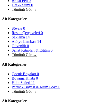
Brush Pen
0
Hat & Sumi
0
Tümünü Gör →
Alt Kategoriler
Şövale
0
Resim Çerçeveleri
0
Saklama
14
Atölye Lambası
14
Güvenlik
0
Sanat Kitapları & Eğitim
0
Tümünü Gör →
Alt Kategoriler
Çocuk Boyaları
0
Boyama Kitabı
0
Hobi Setleri
11
Parmak Boyası & Mum Boya
0
Tümünü Gör →
Alt Kategoriler