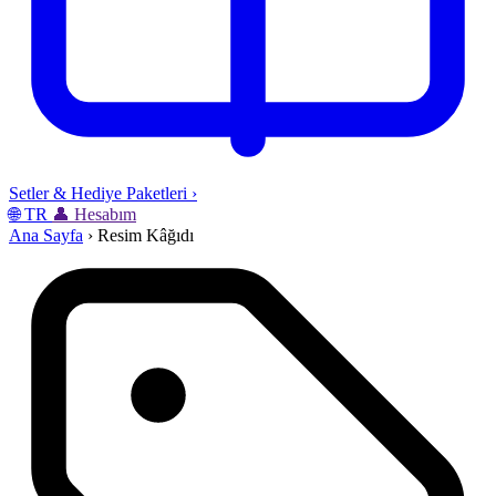
Setler & Hediye Paketleri
›
🌐
TR
👤
Hesabım
Ana Sayfa
›
Resim Kâğıdı