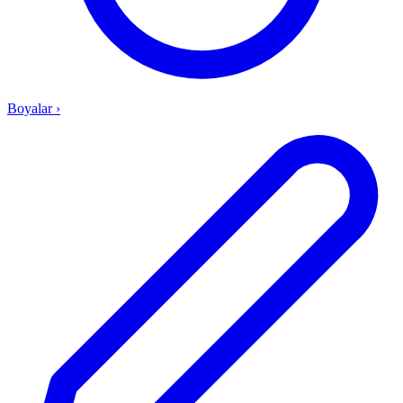
Boyalar
›