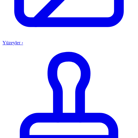
Yüzeyler
›