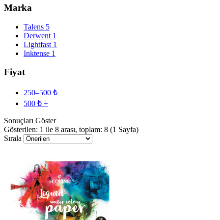
Marka
Talens
5
Derwent
1
Lightfast
1
Inktense
1
Fiyat
250–500 ₺
500 ₺ +
Sonuçları Göster
Gösterilen: 1 ile 8 arası, toplam: 8 (1 Sayfa)
Sırala