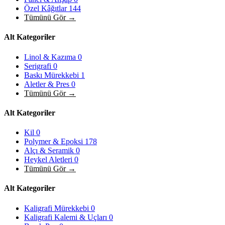
Özel Kâğıtlar
144
Tümünü Gör →
Alt Kategoriler
Linol & Kazıma
0
Serigrafi
0
Baskı Mürekkebi
1
Aletler & Pres
0
Tümünü Gör →
Alt Kategoriler
Kil
0
Polymer & Epoksi
178
Alçı & Seramik
0
Heykel Aletleri
0
Tümünü Gör →
Alt Kategoriler
Kaligrafi Mürekkebi
0
Kaligrafi Kalemi & Uçları
0