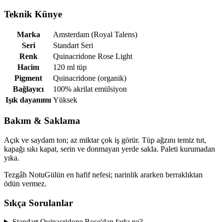
Teknik Künye
Marka
Amsterdam (Royal Talens)
Seri
Standart Seri
Renk
Quinacridone Rose Light
Hacim
120 ml tüp
Pigment
Quinacridone (organik)
Bağlayıcı
100% akrilat emülsiyon
Işık dayanımı
Yüksek
Bakım & Saklama
Açık ve saydam ton; az miktar çok iş görür. Tüp ağzını temiz tut,
kapağı sıkı kapat, serin ve donmayan yerde sakla. Paleti kurumadan
yıka.
Tezgâh Notu
Gülün en hafif nefesi; narinlik ararken berraklıktan
ödün vermez.
Sıkça Sorulanlar
Standart Quinacridone Rose'dan farkı ne?