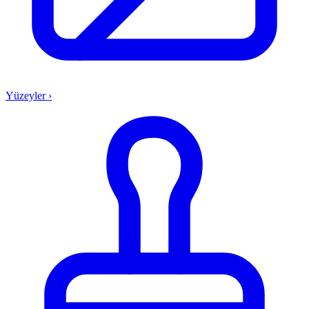
Yüzeyler
›