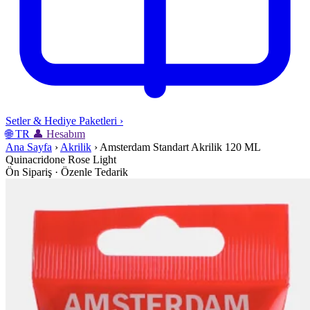
Setler & Hediye Paketleri
›
🌐
TR
👤
Hesabım
Ana Sayfa
›
Akrilik
›
Amsterdam Standart Akrilik 120 ML
Quinacridone Rose Light
Ön Sipariş · Özenle Tedarik