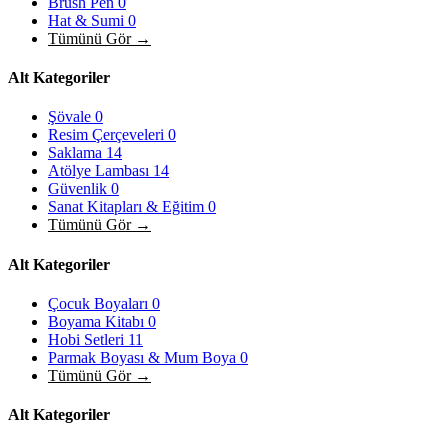
Brush Pen
0
Hat & Sumi
0
Tümünü Gör →
Alt Kategoriler
Şövale
0
Resim Çerçeveleri
0
Saklama
14
Atölye Lambası
14
Güvenlik
0
Sanat Kitapları & Eğitim
0
Tümünü Gör →
Alt Kategoriler
Çocuk Boyaları
0
Boyama Kitabı
0
Hobi Setleri
11
Parmak Boyası & Mum Boya
0
Tümünü Gör →
Alt Kategoriler