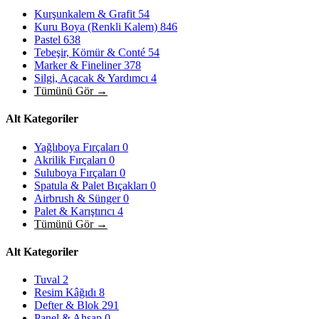
Kurşunkalem & Grafit
54
Kuru Boya (Renkli Kalem)
846
Pastel
638
Tebeşir, Kömür & Conté
54
Marker & Fineliner
378
Silgi, Açacak & Yardımcı
4
Tümünü Gör →
Alt Kategoriler
Yağlıboya Fırçaları
0
Akrilik Fırçaları
0
Suluboya Fırçaları
0
Spatula & Palet Bıçakları
0
Airbrush & Sünger
0
Palet & Karıştırıcı
4
Tümünü Gör →
Alt Kategoriler
Tuval
2
Resim Kâğıdı
8
Defter & Blok
291
Panel & Ahşap
0