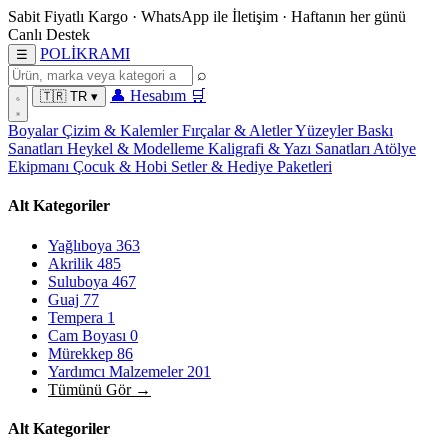
Sabit Fiyatlı Kargo
·
WhatsApp
ile İletişim
·
Haftanın her günü
Canlı Destek
POL
İ
KRAMI
☰
⌕
👤
Hesabım
🛒
🇹🇷
TR
▾
Boyalar
Çizim & Kalemler
Fırçalar & Aletler
Yüzeyler
Baskı
Sanatları
Heykel & Modelleme
Kaligrafi & Yazı Sanatları
Atölye
Ekipmanı
Çocuk & Hobi
Setler & Hediye Paketleri
Alt Kategoriler
Yağlıboya
363
Akrilik
485
Suluboya
467
Guaj
77
Tempera
1
Cam Boyası
0
Mürekkep
86
Yardımcı Malzemeler
201
Tümünü Gör →
Alt Kategoriler