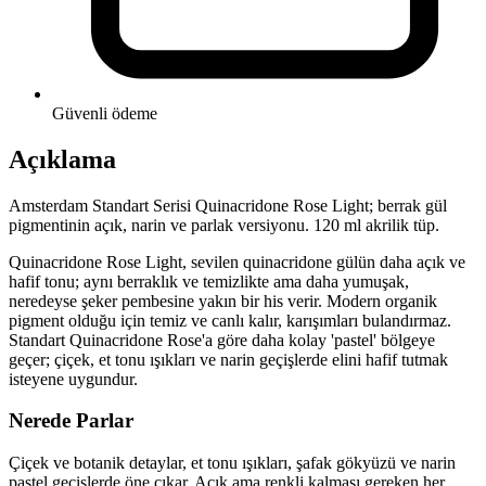
Güvenli ödeme
Açıklama
Amsterdam Standart Serisi Quinacridone Rose Light; berrak gül
pigmentinin açık, narin ve parlak versiyonu. 120 ml akrilik tüp.
Quinacridone Rose Light, sevilen quinacridone gülün daha açık ve
hafif tonu; aynı berraklık ve temizlikte ama daha yumuşak,
neredeyse şeker pembesine yakın bir his verir. Modern organik
pigment olduğu için temiz ve canlı kalır, karışımları bulandırmaz.
Standart Quinacridone Rose'a göre daha kolay 'pastel' bölgeye
geçer; çiçek, et tonu ışıkları ve narin geçişlerde elini hafif tutmak
isteyene uygundur.
Nerede Parlar
Çiçek ve botanik detaylar, et tonu ışıkları, şafak gökyüzü ve narin
pastel geçişlerde öne çıkar. Açık ama renkli kalması gereken her