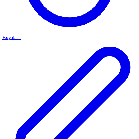
Boyalar
›