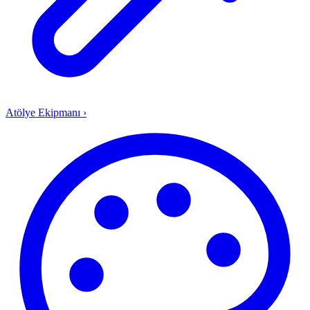
Atölye Ekipmanı
›