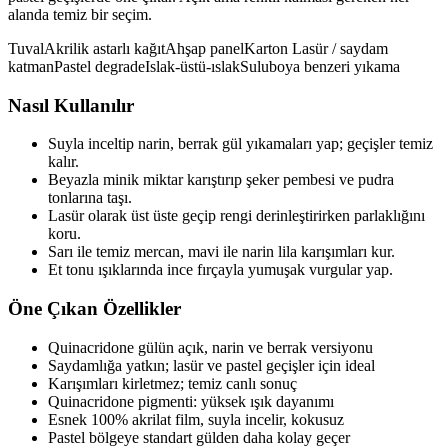
alanda temiz bir seçim.
Tuval
Akrilik astarlı kağıt
Ahşap panel
Karton
Lasür / saydam
katman
Pastel degrade
Islak-üstü-ıslak
Suluboya benzeri yıkama
Nasıl Kullanılır
Suyla inceltip narin, berrak gül yıkamaları yap; geçişler temiz
kalır.
Beyazla minik miktar karıştırıp şeker pembesi ve pudra
tonlarına taşı.
Lasür olarak üst üste geçip rengi derinleştirirken parlaklığını
koru.
Sarı ile temiz mercan, mavi ile narin lila karışımları kur.
Et tonu ışıklarında ince fırçayla yumuşak vurgular yap.
Öne Çıkan Özellikler
Quinacridone gülün açık, narin ve berrak versiyonu
Saydamlığa yatkın; lasür ve pastel geçişler için ideal
Karışımları kirletmez; temiz canlı sonuç
Quinacridone pigmenti: yüksek ışık dayanımı
Esnek 100% akrilat film, suyla incelir, kokusuz
Pastel bölgeye standart gülden daha kolay geçer