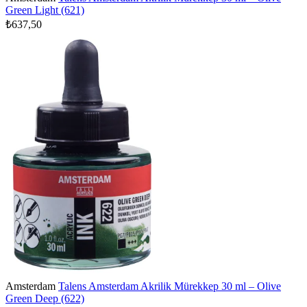
Green Light (621)
₺637,50
Amsterdam
Talens Amsterdam Akrilik Mürekkep 30 ml – Olive
Green Deep (622)