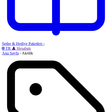
Setler & Hediye Paketleri
›
🌐
TR
👤
Hesabım
Ana Sayfa
›
Akrilik