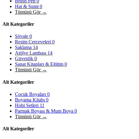
Brush Pen
0
Hat & Sumi
0
Tümünü Gör →
Alt Kategoriler
Şövale
0
Resim Çerçeveleri
0
Saklama
14
Atölye Lambası
14
Güvenlik
0
Sanat Kitapları & Eğitim
0
Tümünü Gör →
Alt Kategoriler
Çocuk Boyaları
0
Boyama Kitabı
0
Hobi Setleri
11
Parmak Boyası & Mum Boya
0
Tümünü Gör →
Alt Kategoriler