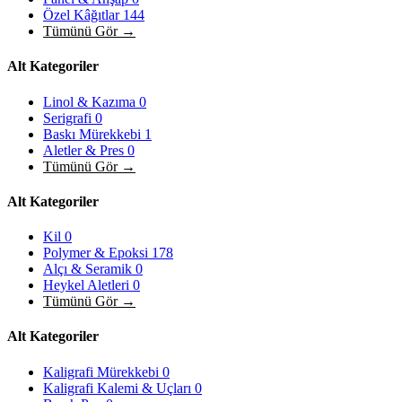
Özel Kâğıtlar
144
Tümünü Gör →
Alt Kategoriler
Linol & Kazıma
0
Serigrafi
0
Baskı Mürekkebi
1
Aletler & Pres
0
Tümünü Gör →
Alt Kategoriler
Kil
0
Polymer & Epoksi
178
Alçı & Seramik
0
Heykel Aletleri
0
Tümünü Gör →
Alt Kategoriler
Kaligrafi Mürekkebi
0
Kaligrafi Kalemi & Uçları
0