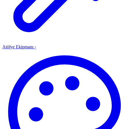
Atölye Ekipmanı
›