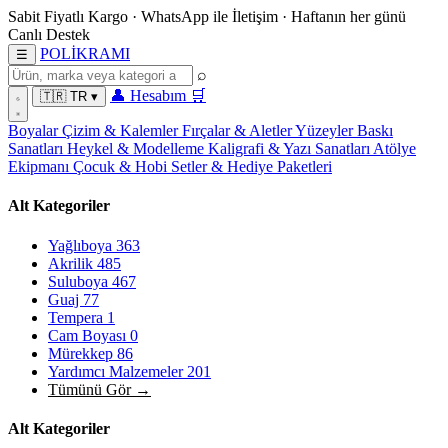
Sabit Fiyatlı Kargo
·
WhatsApp
ile İletişim
·
Haftanın her günü
Canlı Destek
POL
İ
KRAMI
☰
⌕
👤
Hesabım
🛒
🇹🇷
TR
▾
Boyalar
Çizim & Kalemler
Fırçalar & Aletler
Yüzeyler
Baskı
Sanatları
Heykel & Modelleme
Kaligrafi & Yazı Sanatları
Atölye
Ekipmanı
Çocuk & Hobi
Setler & Hediye Paketleri
Alt Kategoriler
Yağlıboya
363
Akrilik
485
Suluboya
467
Guaj
77
Tempera
1
Cam Boyası
0
Mürekkep
86
Yardımcı Malzemeler
201
Tümünü Gör →
Alt Kategoriler