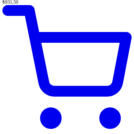
₺931,50