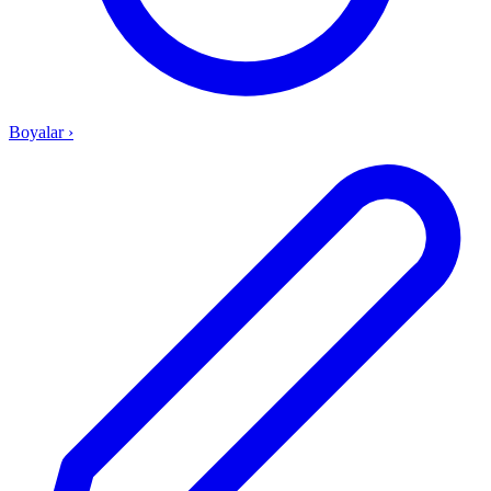
Boyalar
›