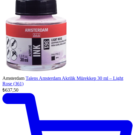
Amsterdam
Talens Amsterdam Akrilik Mürekkep 30 ml – Light
Rose (361)
₺637,50