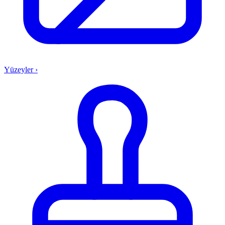
Yüzeyler
›