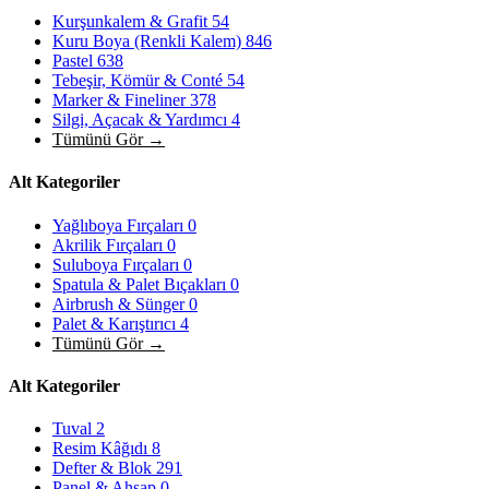
Kurşunkalem & Grafit
54
Kuru Boya (Renkli Kalem)
846
Pastel
638
Tebeşir, Kömür & Conté
54
Marker & Fineliner
378
Silgi, Açacak & Yardımcı
4
Tümünü Gör →
Alt Kategoriler
Yağlıboya Fırçaları
0
Akrilik Fırçaları
0
Suluboya Fırçaları
0
Spatula & Palet Bıçakları
0
Airbrush & Sünger
0
Palet & Karıştırıcı
4
Tümünü Gör →
Alt Kategoriler
Tuval
2
Resim Kâğıdı
8
Defter & Blok
291
Panel & Ahşap
0