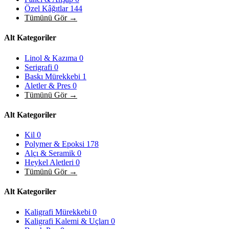
Özel Kâğıtlar
144
Tümünü Gör →
Alt Kategoriler
Linol & Kazıma
0
Serigrafi
0
Baskı Mürekkebi
1
Aletler & Pres
0
Tümünü Gör →
Alt Kategoriler
Kil
0
Polymer & Epoksi
178
Alçı & Seramik
0
Heykel Aletleri
0
Tümünü Gör →
Alt Kategoriler
Kaligrafi Mürekkebi
0
Kaligrafi Kalemi & Uçları
0