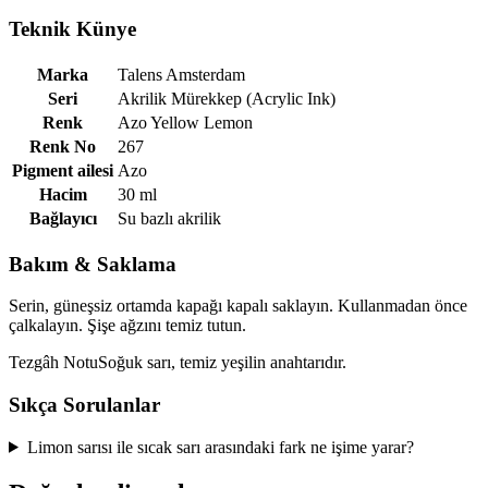
Teknik Künye
Marka
Talens Amsterdam
Seri
Akrilik Mürekkep (Acrylic Ink)
Renk
Azo Yellow Lemon
Renk No
267
Pigment ailesi
Azo
Hacim
30 ml
Bağlayıcı
Su bazlı akrilik
Bakım & Saklama
Serin, güneşsiz ortamda kapağı kapalı saklayın. Kullanmadan önce
çalkalayın. Şişe ağzını temiz tutun.
Tezgâh Notu
Soğuk sarı, temiz yeşilin anahtarıdır.
Sıkça Sorulanlar
Limon sarısı ile sıcak sarı arasındaki fark ne işime yarar?