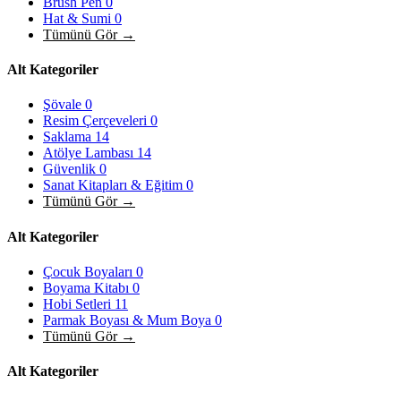
Brush Pen
0
Hat & Sumi
0
Tümünü Gör →
Alt Kategoriler
Şövale
0
Resim Çerçeveleri
0
Saklama
14
Atölye Lambası
14
Güvenlik
0
Sanat Kitapları & Eğitim
0
Tümünü Gör →
Alt Kategoriler
Çocuk Boyaları
0
Boyama Kitabı
0
Hobi Setleri
11
Parmak Boyası & Mum Boya
0
Tümünü Gör →
Alt Kategoriler