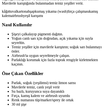
Mavilerle karıştığında bulanmadan temiz yeşiller verir.
kâğıt
tuval
karton
ahşap
kumaş
yıkama (wash)
fırça çalışması
kamış
kalem
airbrush
yeşil karışımı
Nasıl Kullanılır
Şişeyi çalkalayıp pigmenti dağıtın.
Yoğun canlı sarı için doğrudan, açık yıkama için suyla
seyreltin.
Temiz yeşiller için mavilerle karıştırın; soğuk sarı bulanmayı
önler.
Airbrush'ta uygun seyreltmeyle çalışın.
Parlaklığı korumak için fazla toprak rengiyle kirletmekten
kaçının.
Öne Çıkan Özellikler
Parlak, soğuk (yeşilimsi) temiz limon sarısı
Mavilerle temiz, canlı yeşil verir
Su bazlı, kuruyunca suya dayanıklı
Fırça, kamış kalem ve airbrush uyumlu
Renk numarası tüp/marker/sprey ile ortak
30 ml şişe