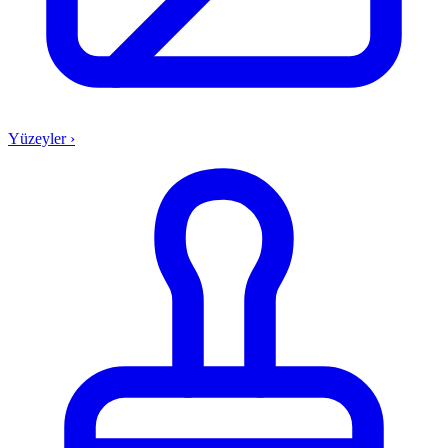
Yüzeyler
›