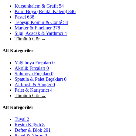
Kurşunkalem & Grafit
54
Kuru Boya (Renkli Kalem)
846
Pastel
638
Tebeşir, Kömür & Conté
54
Marker & Fineliner
378
Silgi, Açacak & Yardımcı
4
Tümünü Gör →
Alt Kategoriler
Yağlıboya Fırçaları
0
Akrilik Fırçaları
0
Suluboya Fırçaları
0
Spatula & Palet Bıçakları
0
Airbrush & Sünger
0
Palet & Karıştırıcı
4
Tümünü Gör →
Alt Kategoriler
Tuval
2
Resim Kâğıdı
8
Defter & Blok
291
Panel & Ahşap
0