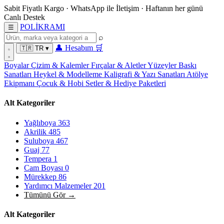
Sabit Fiyatlı Kargo
·
WhatsApp
ile İletişim
·
Haftanın her günü
Canlı Destek
POL
İ
KRAMI
☰
⌕
👤
Hesabım
🛒
🇹🇷
TR
▾
Boyalar
Çizim & Kalemler
Fırçalar & Aletler
Yüzeyler
Baskı
Sanatları
Heykel & Modelleme
Kaligrafi & Yazı Sanatları
Atölye
Ekipmanı
Çocuk & Hobi
Setler & Hediye Paketleri
Alt Kategoriler
Yağlıboya
363
Akrilik
485
Suluboya
467
Guaj
77
Tempera
1
Cam Boyası
0
Mürekkep
86
Yardımcı Malzemeler
201
Tümünü Gör →
Alt Kategoriler