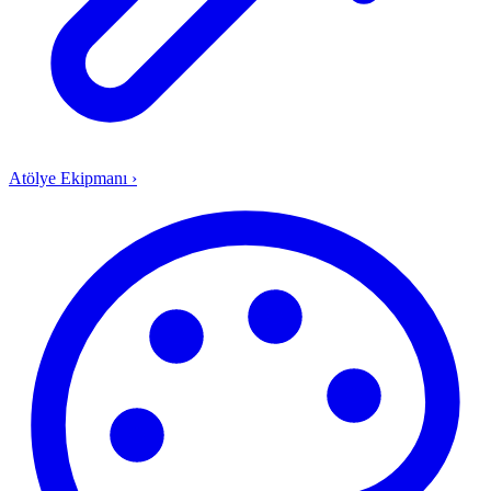
Atölye Ekipmanı
›