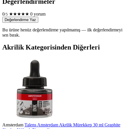
Değerlendirmeler
0
★
★
★
★
★
0 yorum
/5
Değerlendirme Yaz
Bu ürüne henüz değerlendirme yapılmamış — ilk değerlendirmeyi
sen bırak.
Akrilik Kategorisinden Diğerleri
Amsterdam
Talens Amsterdam Akrilik Mürekkep 30 ml Graphite