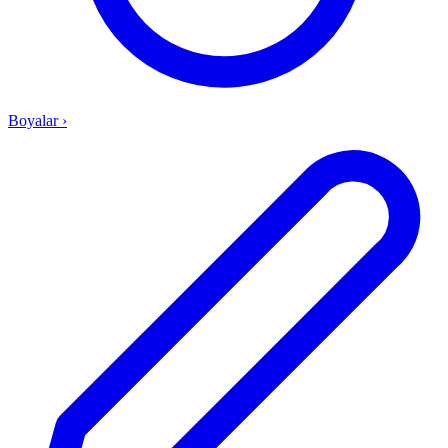
Boyalar
›