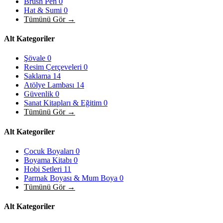
Brush Pen
0
Hat & Sumi
0
Tümünü Gör →
Alt Kategoriler
Şövale
0
Resim Çerçeveleri
0
Saklama
14
Atölye Lambası
14
Güvenlik
0
Sanat Kitapları & Eğitim
0
Tümünü Gör →
Alt Kategoriler
Çocuk Boyaları
0
Boyama Kitabı
0
Hobi Setleri
11
Parmak Boyası & Mum Boya
0
Tümünü Gör →
Alt Kategoriler