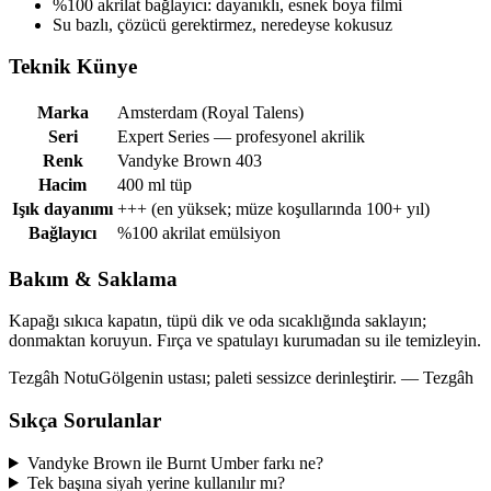
%100 akrilat bağlayıcı: dayanıklı, esnek boya filmi
Su bazlı, çözücü gerektirmez, neredeyse kokusuz
Teknik Künye
Marka
Amsterdam (Royal Talens)
Seri
Expert Series — profesyonel akrilik
Renk
Vandyke Brown 403
Hacim
400 ml tüp
Işık dayanımı
+++ (en yüksek; müze koşullarında 100+ yıl)
Bağlayıcı
%100 akrilat emülsiyon
Bakım & Saklama
Kapağı sıkıca kapatın, tüpü dik ve oda sıcaklığında saklayın;
donmaktan koruyun. Fırça ve spatulayı kurumadan su ile temizleyin.
Tezgâh Notu
Gölgenin ustası; paleti sessizce derinleştirir. — Tezgâh
Sıkça Sorulanlar
Vandyke Brown ile Burnt Umber farkı ne?
Tek başına siyah yerine kullanılır mı?