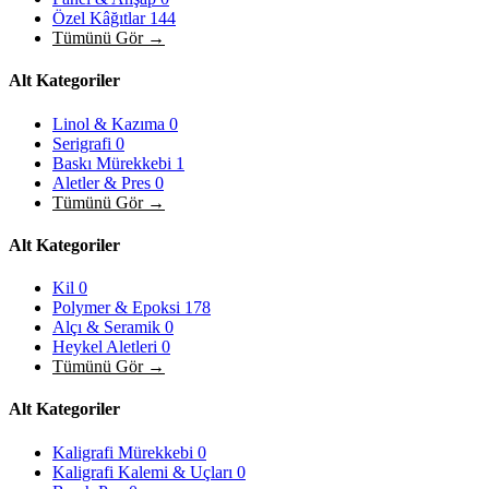
Özel Kâğıtlar
144
Tümünü Gör →
Alt Kategoriler
Linol & Kazıma
0
Serigrafi
0
Baskı Mürekkebi
1
Aletler & Pres
0
Tümünü Gör →
Alt Kategoriler
Kil
0
Polymer & Epoksi
178
Alçı & Seramik
0
Heykel Aletleri
0
Tümünü Gör →
Alt Kategoriler
Kaligrafi Mürekkebi
0
Kaligrafi Kalemi & Uçları
0