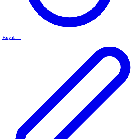
Boyalar
›