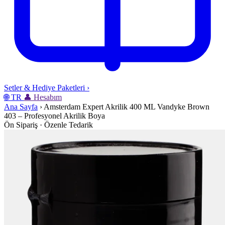
Setler & Hediye Paketleri
›
🌐
TR
👤
Hesabım
Ana Sayfa
›
Amsterdam Expert Akrilik 400 ML Vandyke Brown
403 – Profesyonel Akrilik Boya
Ön Sipariş · Özenle Tedarik