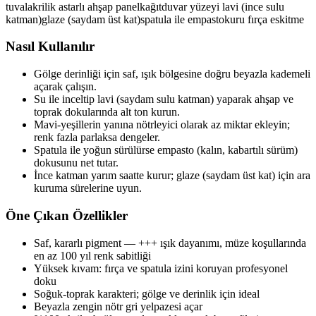
tuval
akrilik astarlı ahşap panel
kağıt
duvar yüzeyi
lavi (ince sulu
katman)
glaze (saydam üst kat)
spatula ile empasto
kuru fırça eskitme
Nasıl Kullanılır
Gölge derinliği için saf, ışık bölgesine doğru beyazla kademeli
açarak çalışın.
Su ile inceltip lavi (saydam sulu katman) yaparak ahşap ve
toprak dokularında alt ton kurun.
Mavi-yeşillerin yanına nötrleyici olarak az miktar ekleyin;
renk fazla parlaksa dengeler.
Spatula ile yoğun sürülürse empasto (kalın, kabartılı sürüm)
dokusunu net tutar.
İnce katman yarım saatte kurur; glaze (saydam üst kat) için ara
kuruma sürelerine uyun.
Öne Çıkan Özellikler
Saf, kararlı pigment — +++ ışık dayanımı, müze koşullarında
en az 100 yıl renk sabitliği
Yüksek kıvam: fırça ve spatula izini koruyan profesyonel
doku
Soğuk-toprak karakteri; gölge ve derinlik için ideal
Beyazla zengin nötr gri yelpazesi açar