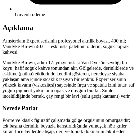
Güvenli ödeme
Açıklama
Amsterdam Expert serisinin profesyonel akrilik boyası, 400 ml;
Vandyke Brown 403 — eski usta paletinin o derin, soğuk-toprak
kahvesi.
Vandyke Brown, adını 17. yüzyıl ustası Van Dyck'in sevdiği bu
koyu, hafif soğuk kahve tonundan alır. Gölgelerde, derinliklerde ve
eskitme (patina) etkilerinde kendini gösteren, neredeyse siyaha
yaklaşan ama içinde sıcaklık taşıyan bir renktir. Expert serisinin
yüksek kıvamı (viskozitesi) sayesinde fırça ve spatula izini tutar; saf,
yoğun pigment yükü tonu opak ve doygun bırakır. Su ile
inceltildiğinde berrak, çay rengi bir lavi (sulu geçiş katmanı) verir.
Nerede Parlar
Portre ve klasik figüratif çalışmada gölge örgüsünün omurgasıdır;
tek başına derinlik, beyazla karıştırıldığında yumuşak nötr griler
kurar. İnce lavilerde ahşap, deri ve toprak dokularını taklit eder.