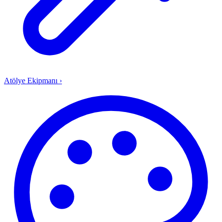
Atölye Ekipmanı
›