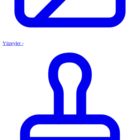
Yüzeyler
›