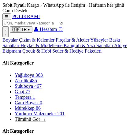
Sabit Fiyatlı Kargo
·
WhatsApp
ile İletişim
·
Haftanın her günü
Canlı Destek
POL
İ
KRAMI
☰
⌕
👤
Hesabım
🛒
🇹🇷
TR
▾
Boyalar
Çizim & Kalemler
Fırçalar & Aletler
Yüzeyler
Baskı
Sanatları
Heykel & Modelleme
Kaligrafi & Yazı Sanatları
Atölye
Ekipmanı
Çocuk & Hobi
Setler & Hediye Paketleri
Alt Kategoriler
Yağlıboya
363
Akrilik
485
Suluboya
467
Guaj
77
Tempera
1
Cam Boyası
0
Mürekkep
86
Yardımcı Malzemeler
201
Tümünü Gör →
Alt Kategoriler