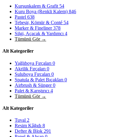
Kurşunkalem & Grafit
54
Kuru Boya (Renkli Kalem)
846
Pastel
638
Tebeşir, Kömür & Conté
54
Marker & Fineliner
378
Silgi, Açacak & Yardımcı
4
Tümünü Gör →
Alt Kategoriler
Yağlıboya Fırçaları
0
Akrilik Fırçaları
0
Suluboya Fırçaları
0
Spatula & Palet Bıçakları
0
Airbrush & Sünger
0
Palet & Karıştırıcı
4
Tümünü Gör →
Alt Kategoriler
Tuval
2
Resim Kâğıdı
8
Defter & Blok
291
Panel & Ahşap
0