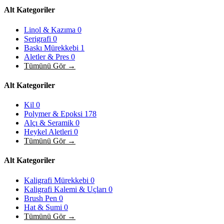
Alt Kategoriler
Linol & Kazıma
0
Serigrafi
0
Baskı Mürekkebi
1
Aletler & Pres
0
Tümünü Gör →
Alt Kategoriler
Kil
0
Polymer & Epoksi
178
Alçı & Seramik
0
Heykel Aletleri
0
Tümünü Gör →
Alt Kategoriler
Kaligrafi Mürekkebi
0
Kaligrafi Kalemi & Uçları
0
Brush Pen
0
Hat & Sumi
0
Tümünü Gör →