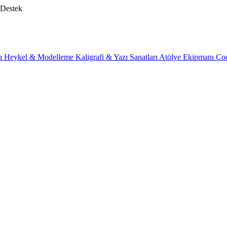
 Destek
rı
Heykel & Modelleme
Kaligrafi & Yazı Sanatları
Atölye Ekipmanı
Ço