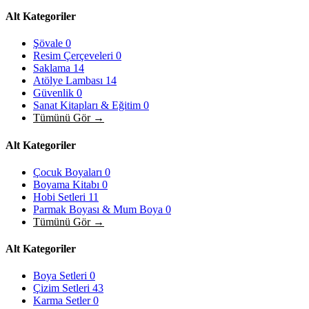
Alt Kategoriler
Şövale
0
Resim Çerçeveleri
0
Saklama
14
Atölye Lambası
14
Güvenlik
0
Sanat Kitapları & Eğitim
0
Tümünü Gör →
Alt Kategoriler
Çocuk Boyaları
0
Boyama Kitabı
0
Hobi Setleri
11
Parmak Boyası & Mum Boya
0
Tümünü Gör →
Alt Kategoriler
Boya Setleri
0
Çizim Setleri
43
Karma Setler
0