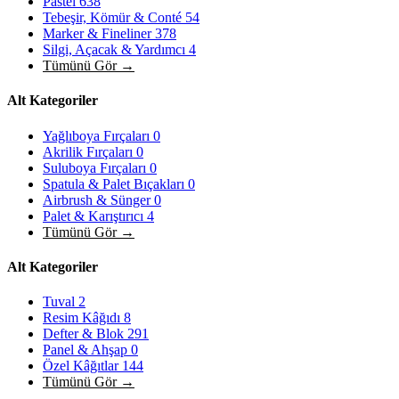
Pastel
638
Tebeşir, Kömür & Conté
54
Marker & Fineliner
378
Silgi, Açacak & Yardımcı
4
Tümünü Gör →
Alt Kategoriler
Yağlıboya Fırçaları
0
Akrilik Fırçaları
0
Suluboya Fırçaları
0
Spatula & Palet Bıçakları
0
Airbrush & Sünger
0
Palet & Karıştırıcı
4
Tümünü Gör →
Alt Kategoriler
Tuval
2
Resim Kâğıdı
8
Defter & Blok
291
Panel & Ahşap
0
Özel Kâğıtlar
144
Tümünü Gör →