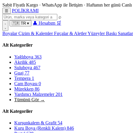
Sabit Fiyatlı Kargo
·
WhatsApp
ile İletişim
·
Haftanın her günü
Canlı
POL
İ
KRAMI
☰
⌕
👤
Hesabım
🛒
🇹🇷
TR
▾
Boyalar
Çizim & Kalemler
Fırçalar & Aletler
Yüzeyler
Baskı Sanatla
Alt Kategoriler
Yağlıboya
363
Akrilik
485
Suluboya
467
Guaj
77
Tempera
1
Cam Boyası
0
Mürekkep
86
Yardımcı Malzemeler
201
Tümünü Gör →
Alt Kategoriler
Kurşunkalem & Grafit
54
Kuru Boya (Renkli Kalem)
846