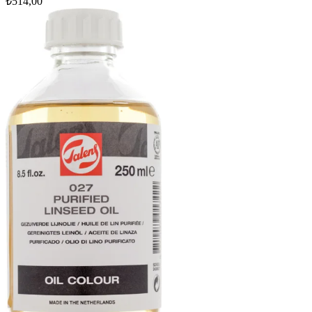
₺514,00