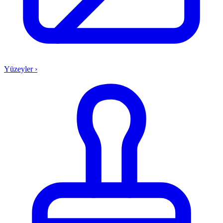
Yüzeyler
›