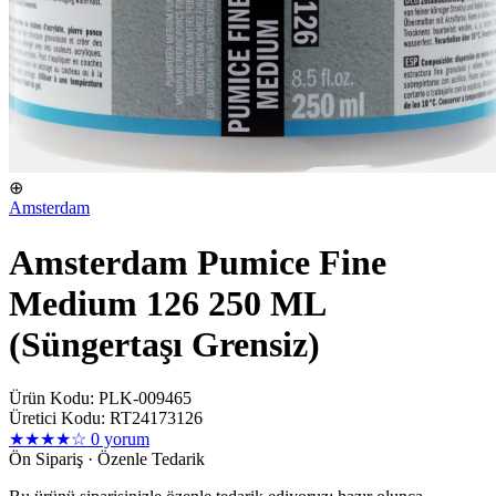
⊕
Amsterdam
Amsterdam Pumice Fine
Medium 126 250 ML
(Süngertaşı Grensiz)
Ürün Kodu: PLK-009465
Üretici Kodu: RT24173126
★★★★☆
0 yorum
Ön Sipariş · Özenle Tedarik