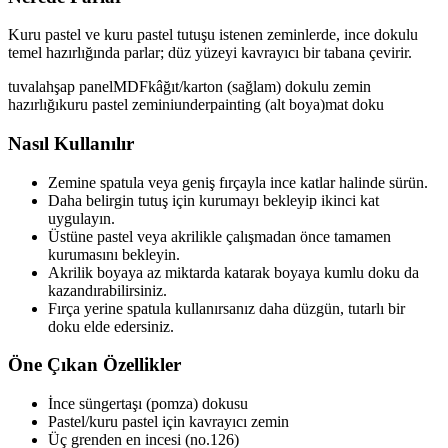
Kuru pastel ve kuru pastel tutuşu istenen zeminlerde, ince dokulu
temel hazırlığında parlar; düz yüzeyi kavrayıcı bir tabana çevirir.
tuval
ahşap panel
MDF
kâğıt/karton (sağlam)
dokulu zemin
hazırlığı
kuru pastel zemini
underpainting (alt boya)
mat doku
Nasıl Kullanılır
Zemine spatula veya geniş fırçayla ince katlar halinde sürün.
Daha belirgin tutuş için kurumayı bekleyip ikinci kat
uygulayın.
Üstüne pastel veya akrilikle çalışmadan önce tamamen
kurumasını bekleyin.
Akrilik boyaya az miktarda katarak boyaya kumlu doku da
kazandırabilirsiniz.
Fırça yerine spatula kullanırsanız daha düzgün, tutarlı bir
doku elde edersiniz.
Öne Çıkan Özellikler
İnce süngertaşı (pomza) dokusu
Pastel/kuru pastel için kavrayıcı zemin
Üç grenden en incesi (no.126)