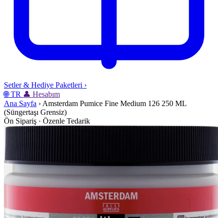
Setler & Hediye Paketleri
›
🌐
TR
👤
Hesabım
Ana Sayfa
›
Amsterdam Pumice Fine Medium 126 250 ML
(Süngertaşı Grensiz)
Ön Sipariş · Özenle Tedarik