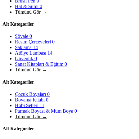
Brush Pen
0
Hat & Sumi
0
Tümünü Gör →
Alt Kategoriler
Şövale
0
Resim Çerçeveleri
0
Saklama
14
Atölye Lambası
14
Güvenlik
0
Sanat Kitapları & Eğitim
0
Tümünü Gör →
Alt Kategoriler
Çocuk Boyaları
0
Boyama Kitabı
0
Hobi Setleri
11
Parmak Boyası & Mum Boya
0
Tümünü Gör →
Alt Kategoriler