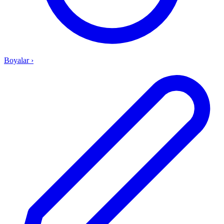
Boyalar
›