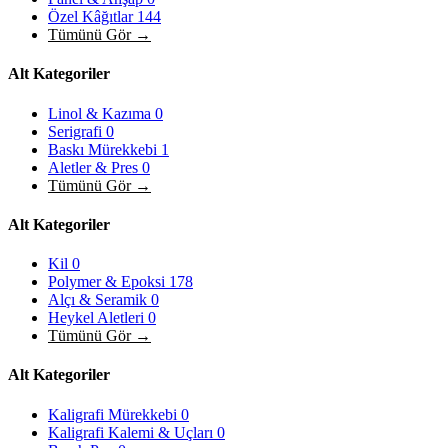
Özel Kâğıtlar
144
Tümünü Gör →
Alt Kategoriler
Linol & Kazıma
0
Serigrafi
0
Baskı Mürekkebi
1
Aletler & Pres
0
Tümünü Gör →
Alt Kategoriler
Kil
0
Polymer & Epoksi
178
Alçı & Seramik
0
Heykel Aletleri
0
Tümünü Gör →
Alt Kategoriler
Kaligrafi Mürekkebi
0
Kaligrafi Kalemi & Uçları
0