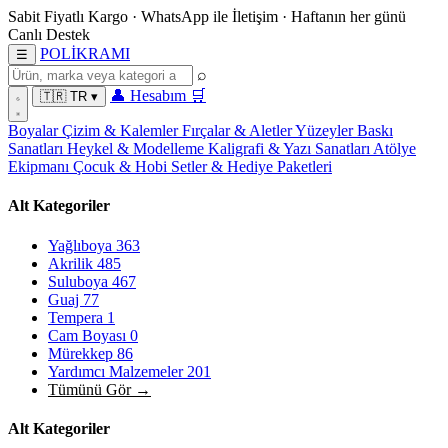
Sabit Fiyatlı Kargo
·
WhatsApp
ile İletişim
·
Haftanın her günü
Canlı Destek
POL
İ
KRAMI
☰
⌕
👤
Hesabım
🛒
🇹🇷
TR
▾
Boyalar
Çizim & Kalemler
Fırçalar & Aletler
Yüzeyler
Baskı
Sanatları
Heykel & Modelleme
Kaligrafi & Yazı Sanatları
Atölye
Ekipmanı
Çocuk & Hobi
Setler & Hediye Paketleri
Alt Kategoriler
Yağlıboya
363
Akrilik
485
Suluboya
467
Guaj
77
Tempera
1
Cam Boyası
0
Mürekkep
86
Yardımcı Malzemeler
201
Tümünü Gör →
Alt Kategoriler