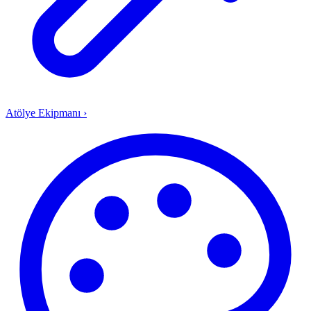
Atölye Ekipmanı
›