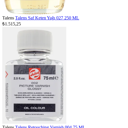
Talens
Talens Saf Keten Yağı 027 250 ML
₺1.515,25
Talens
Talens Retouching Varnish 004 75 ML