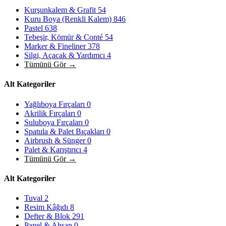
Kurşunkalem & Grafit
54
Kuru Boya (Renkli Kalem)
846
Pastel
638
Tebeşir, Kömür & Conté
54
Marker & Fineliner
378
Silgi, Açacak & Yardımcı
4
Tümünü Gör →
Alt Kategoriler
Yağlıboya Fırçaları
0
Akrilik Fırçaları
0
Suluboya Fırçaları
0
Spatula & Palet Bıçakları
0
Airbrush & Sünger
0
Palet & Karıştırıcı
4
Tümünü Gör →
Alt Kategoriler
Tuval
2
Resim Kâğıdı
8
Defter & Blok
291
Panel & Ahşap
0