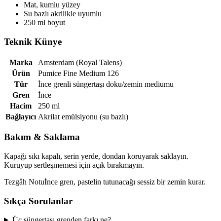
Mat, kumlu yüzey
Su bazlı akrilikle uyumlu
250 ml boyut
Teknik Künye
Marka
Amsterdam (Royal Talens)
Ürün
Pumice Fine Medium 126
Tür
İnce grenli süngertaşı doku/zemin mediumu
Gren
İnce
Hacim
250 ml
Bağlayıcı
Akrilat emülsiyonu (su bazlı)
Bakım & Saklama
Kapağı sıkı kapalı, serin yerde, dondan koruyarak saklayın.
Kuruyup sertleşmemesi için açık bırakmayın.
Tezgâh Notu
İnce gren, pastelin tutunacağı sessiz bir zemin kurar.
Sıkça Sorulanlar
Üç süngertaşı grenden farkı ne?