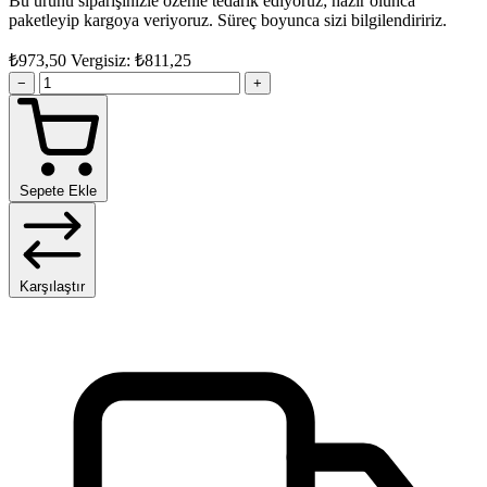
Bu ürünü siparişinizle özenle tedarik ediyoruz; hazır olunca
paketleyip kargoya veriyoruz. Süreç boyunca sizi bilgilendiririz.
₺973,50
Vergisiz: ₺811,25
−
+
Sepete Ekle
Karşılaştır