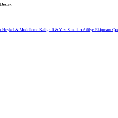
 Destek
rı
Heykel & Modelleme
Kaligrafi & Yazı Sanatları
Atölye Ekipmanı
Ço