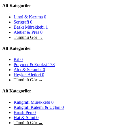
Alt Kategoriler
Linol & Kazıma
0
Serigrafi
0
Baskı Mürekkebi
1
Aletler & Pres
0
Tümünü Gör →
Alt Kategoriler
Kil
0
Polymer & Epoksi
178
Alçı & Seramik
0
Heykel Aletleri
0
Tümünü Gör →
Alt Kategoriler
Kaligrafi Mürekkebi
0
Kaligrafi Kalemi & Uçları
0
Brush Pen
0
Hat & Sumi
0
Tümünü Gör →