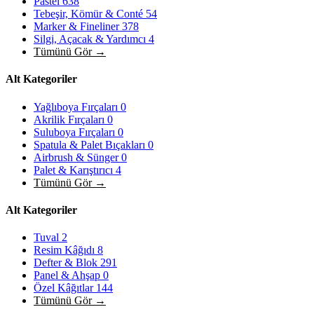
Pastel
638
Tebeşir, Kömür & Conté
54
Marker & Fineliner
378
Silgi, Açacak & Yardımcı
4
Tümünü Gör →
Alt Kategoriler
Yağlıboya Fırçaları
0
Akrilik Fırçaları
0
Suluboya Fırçaları
0
Spatula & Palet Bıçakları
0
Airbrush & Sünger
0
Palet & Karıştırıcı
4
Tümünü Gör →
Alt Kategoriler
Tuval
2
Resim Kâğıdı
8
Defter & Blok
291
Panel & Ahşap
0
Özel Kâğıtlar
144
Tümünü Gör →