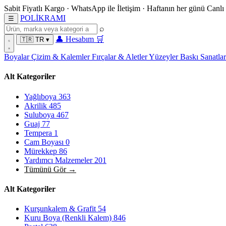
Sabit Fiyatlı Kargo
·
WhatsApp
ile İletişim
·
Haftanın her günü
Canlı
POL
İ
KRAMI
☰
⌕
👤
Hesabım
🛒
🇹🇷
TR
▾
Boyalar
Çizim & Kalemler
Fırçalar & Aletler
Yüzeyler
Baskı Sanatla
Alt Kategoriler
Yağlıboya
363
Akrilik
485
Suluboya
467
Guaj
77
Tempera
1
Cam Boyası
0
Mürekkep
86
Yardımcı Malzemeler
201
Tümünü Gör →
Alt Kategoriler
Kurşunkalem & Grafit
54
Kuru Boya (Renkli Kalem)
846