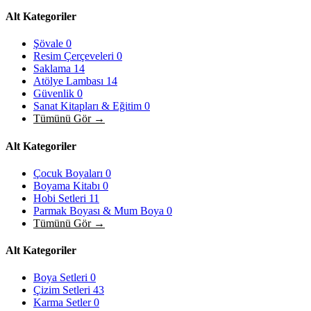
Alt Kategoriler
Şövale
0
Resim Çerçeveleri
0
Saklama
14
Atölye Lambası
14
Güvenlik
0
Sanat Kitapları & Eğitim
0
Tümünü Gör →
Alt Kategoriler
Çocuk Boyaları
0
Boyama Kitabı
0
Hobi Setleri
11
Parmak Boyası & Mum Boya
0
Tümünü Gör →
Alt Kategoriler
Boya Setleri
0
Çizim Setleri
43
Karma Setler
0