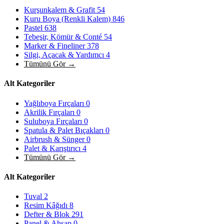
Kurşunkalem & Grafit
54
Kuru Boya (Renkli Kalem)
846
Pastel
638
Tebeşir, Kömür & Conté
54
Marker & Fineliner
378
Silgi, Açacak & Yardımcı
4
Tümünü Gör →
Alt Kategoriler
Yağlıboya Fırçaları
0
Akrilik Fırçaları
0
Suluboya Fırçaları
0
Spatula & Palet Bıçakları
0
Airbrush & Sünger
0
Palet & Karıştırıcı
4
Tümünü Gör →
Alt Kategoriler
Tuval
2
Resim Kâğıdı
8
Defter & Blok
291
Panel & Ahşap
0