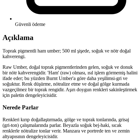
Güvenli ödeme
Açıklama
Toprak pigmentli ham umber; 500 ml şişede, soğuk ve nötr doğal
kahverengi.
Raw Umber, doğal toprak pigmentlerinden gelen, soğuk ve donuk
bir nötr kahverengidir. 'Ham' (raw) olması, ısıl işlem görmemiş halini
ifade eder; bu yüzden Burnt Umber'a göre daha yeşilimsi-gri ve
soğuktur. Renk düşürme, nötralize etme ve doğal gölge kurmada
vazgeçilmez bir toprak rengidir. Aşırı doygun renkleri sakinleştirmek
için paletin dengeleyicisidir.
Nerede Parlar
Renkleri kırıp doğallaştırmada, gölge ve toprak tonlarında, grisaj
(gri-ton) çalışmalarında parlar. Beyazla soğuk bej-haki, sıcak
renklerle nötralize tonlar verir. Manzara ve portrede ten ve zemin
altyapısının dengeleyicisidir.