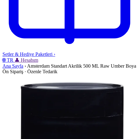
Setler & Hediye Paketleri
›
🌐
TR
👤
Hesabım
Ana Sayfa
›
Amsterdam Standart Akrilik 500 ML Raw Umber Boya
Ön Sipariş · Özenle Tedarik