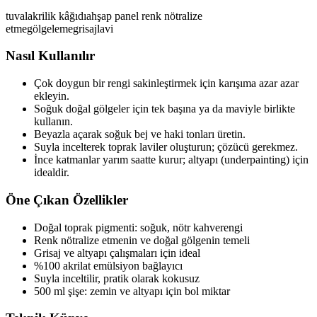
tuval
akrilik kâğıdı
ahşap panel
renk nötralize
etme
gölgeleme
grisaj
lavi
Nasıl Kullanılır
Çok doygun bir rengi sakinleştirmek için karışıma azar azar
ekleyin.
Soğuk doğal gölgeler için tek başına ya da maviyle birlikte
kullanın.
Beyazla açarak soğuk bej ve haki tonları üretin.
Suyla incelterek toprak laviler oluşturun; çözücü gerekmez.
İnce katmanlar yarım saatte kurur; altyapı (underpainting) için
idealdir.
Öne Çıkan Özellikler
Doğal toprak pigmenti: soğuk, nötr kahverengi
Renk nötralize etmenin ve doğal gölgenin temeli
Grisaj ve altyapı çalışmaları için ideal
%100 akrilat emülsiyon bağlayıcı
Suyla inceltilir, pratik olarak kokusuz
500 ml şişe: zemin ve altyapı için bol miktar