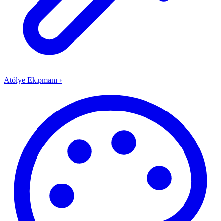
Atölye Ekipmanı
›