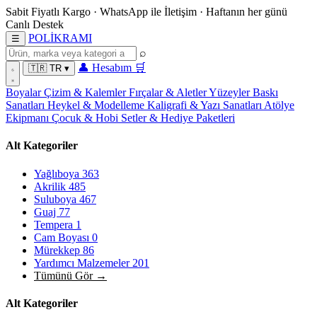
Sabit Fiyatlı Kargo
·
WhatsApp
ile İletişim
·
Haftanın her günü
Canlı Destek
POL
İ
KRAMI
☰
⌕
👤
Hesabım
🛒
🇹🇷
TR
▾
Boyalar
Çizim & Kalemler
Fırçalar & Aletler
Yüzeyler
Baskı
Sanatları
Heykel & Modelleme
Kaligrafi & Yazı Sanatları
Atölye
Ekipmanı
Çocuk & Hobi
Setler & Hediye Paketleri
Alt Kategoriler
Yağlıboya
363
Akrilik
485
Suluboya
467
Guaj
77
Tempera
1
Cam Boyası
0
Mürekkep
86
Yardımcı Malzemeler
201
Tümünü Gör →
Alt Kategoriler