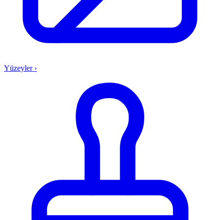
Yüzeyler
›