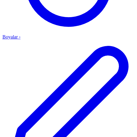
Boyalar
›