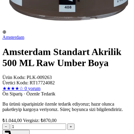
⊕
Amsterdam
Amsterdam Standart Akrilik
500 ML Raw Umber Boya
Ürün Kodu: PLK-009263
Üretici Kodu: RT17724082
★★★★☆
0 yorum
Ön Sipariş · Özenle Tedarik
Bu ürünü siparişinizle özenle tedarik ediyoruz; hazır olunca
paketleyip kargoya veriyoruz. Süreç boyunca sizi bilgilendiririz.
₺1.044,00
Vergisiz: ₺870,00
−
+