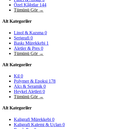
Özel Kâğıtlar
144
Tümünü Gör →
Alt Kategoriler
Linol & Kazıma
0
Serigrafi
0
Baskı Mürekkebi
1
Aletler & Pres
0
Tümünü Gör →
Alt Kategoriler
Kil
0
Polymer & Epoksi
178
Alçı & Seramik
0
Heykel Aletleri
0
Tümünü Gör →
Alt Kategoriler
Kaligrafi Mürekkebi
0
Kaligrafi Kalemi & Uçları
0