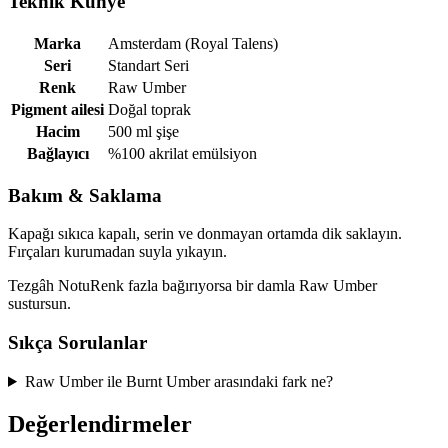
Teknik Künye
Marka
Amsterdam (Royal Talens)
Seri
Standart Seri
Renk
Raw Umber
Pigment ailesi
Doğal toprak
Hacim
500 ml şişe
Bağlayıcı
%100 akrilat emülsiyon
Bakım & Saklama
Kapağı sıkıca kapalı, serin ve donmayan ortamda dik saklayın.
Fırçaları kurumadan suyla yıkayın.
Tezgâh Notu
Renk fazla bağırıyorsa bir damla Raw Umber
sustursun.
Sıkça Sorulanlar
Raw Umber ile Burnt Umber arasındaki fark ne?
Değerlendirmeler