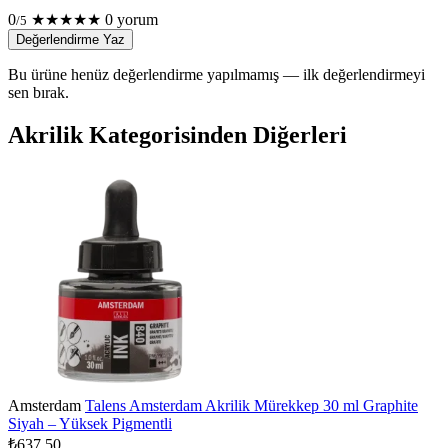
0
★
★
★
★
★
0 yorum
/5
Değerlendirme Yaz
Bu ürüne henüz değerlendirme yapılmamış — ilk değerlendirmeyi
sen bırak.
Akrilik Kategorisinden Diğerleri
Amsterdam
Talens Amsterdam Akrilik Mürekkep 30 ml Graphite
Siyah – Yüksek Pigmentli
₺637,50