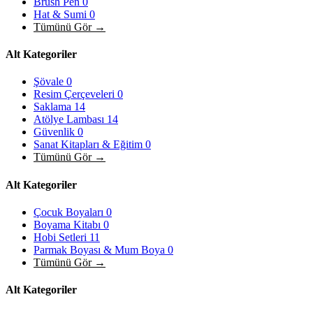
Brush Pen
0
Hat & Sumi
0
Tümünü Gör →
Alt Kategoriler
Şövale
0
Resim Çerçeveleri
0
Saklama
14
Atölye Lambası
14
Güvenlik
0
Sanat Kitapları & Eğitim
0
Tümünü Gör →
Alt Kategoriler
Çocuk Boyaları
0
Boyama Kitabı
0
Hobi Setleri
11
Parmak Boyası & Mum Boya
0
Tümünü Gör →
Alt Kategoriler