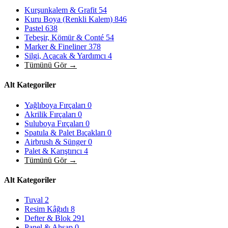
Kurşunkalem & Grafit
54
Kuru Boya (Renkli Kalem)
846
Pastel
638
Tebeşir, Kömür & Conté
54
Marker & Fineliner
378
Silgi, Açacak & Yardımcı
4
Tümünü Gör →
Alt Kategoriler
Yağlıboya Fırçaları
0
Akrilik Fırçaları
0
Suluboya Fırçaları
0
Spatula & Palet Bıçakları
0
Airbrush & Sünger
0
Palet & Karıştırıcı
4
Tümünü Gör →
Alt Kategoriler
Tuval
2
Resim Kâğıdı
8
Defter & Blok
291
Panel & Ahşap
0