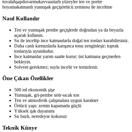
tuval
ahşap
duvar
mukavva
astarlı yüzeyler
ten ve portre
boyama
katmanlı yumuşak geçiş
örtücü zemin
su ile inceltme
Nasıl Kullanılır
Ten ve yumuşak pembe geçişlerde doğrudan ya da beyazla
açarak kullanın.
Su ile inceltip ince katmanlarla doğal ten tonları kurabilirsiniz.
Daha canlı kırmızılarla karışınca tonu zenginleşir; toprak
tonlarıyla uyumludur.
İnce katmanlar yarım saatte kurur; üst katmana geçmeden
bekleyin.
Solvent gerekmez; suyla incelir ve temizlenir.
Öne Çıkan Özellikler
500 ml ekonomik şişe
Yumuşak, gri-pembe nötr-sıcak ton
Ten ve atmosferik çalışmalara uygun karakter
Örtücü yapı: zemin kapamada güçlü
Yüksek ışık dayanımı
Su bazlı, neredeyse kokusuz
Teknik Künye