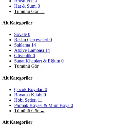
Brush Pen
0
Hat & Sumi
0
Tümünü Gör →
Alt Kategoriler
Şövale
0
Resim Çerçeveleri
0
Saklama
14
Atölye Lambası
14
Güvenlik
0
Sanat Kitapları & Eğitim
0
Tümünü Gör →
Alt Kategoriler
Çocuk Boyaları
0
Boyama Kitabı
0
Hobi Setleri
11
Parmak Boyası & Mum Boya
0
Tümünü Gör →
Alt Kategoriler