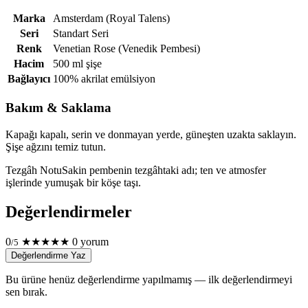
Marka
Amsterdam (Royal Talens)
Seri
Standart Seri
Renk
Venetian Rose (Venedik Pembesi)
Hacim
500 ml şişe
Bağlayıcı
100% akrilat emülsiyon
Bakım & Saklama
Kapağı kapalı, serin ve donmayan yerde, güneşten uzakta saklayın.
Şişe ağzını temiz tutun.
Tezgâh Notu
Sakin pembenin tezgâhtaki adı; ten ve atmosfer
işlerinde yumuşak bir köşe taşı.
Değerlendirmeler
0
★
★
★
★
★
0 yorum
/5
Değerlendirme Yaz
Bu ürüne henüz değerlendirme yapılmamış — ilk değerlendirmeyi
sen bırak.