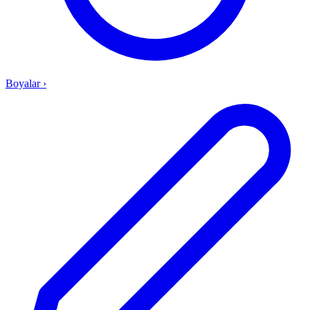
Boyalar
›