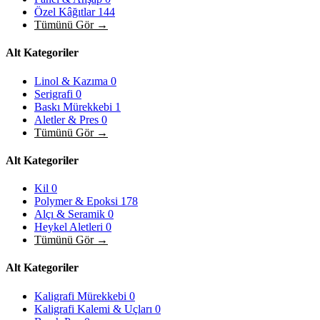
Özel Kâğıtlar
144
Tümünü Gör →
Alt Kategoriler
Linol & Kazıma
0
Serigrafi
0
Baskı Mürekkebi
1
Aletler & Pres
0
Tümünü Gör →
Alt Kategoriler
Kil
0
Polymer & Epoksi
178
Alçı & Seramik
0
Heykel Aletleri
0
Tümünü Gör →
Alt Kategoriler
Kaligrafi Mürekkebi
0
Kaligrafi Kalemi & Uçları
0