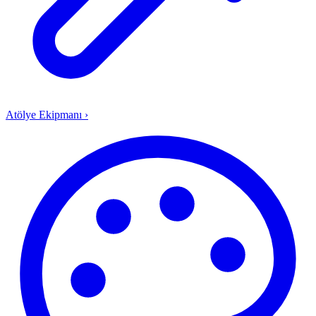
Atölye Ekipmanı
›