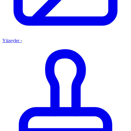
Yüzeyler
›