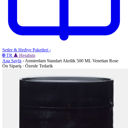
Setler & Hediye Paketleri
›
🌐
TR
👤
Hesabım
Ana Sayfa
›
Amsterdam Standart Akrilik 500 ML Venetian Rose
Ön Sipariş · Özenle Tedarik