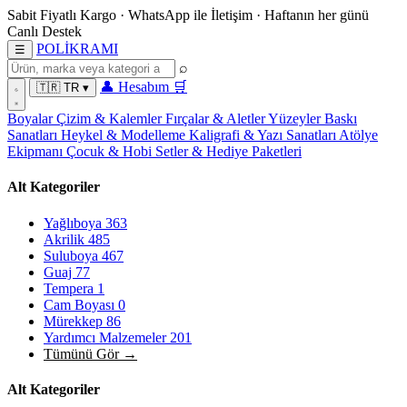
Sabit Fiyatlı Kargo
·
WhatsApp
ile İletişim
·
Haftanın her günü
Canlı Destek
POL
İ
KRAMI
☰
⌕
👤
Hesabım
🛒
🇹🇷
TR
▾
Boyalar
Çizim & Kalemler
Fırçalar & Aletler
Yüzeyler
Baskı
Sanatları
Heykel & Modelleme
Kaligrafi & Yazı Sanatları
Atölye
Ekipmanı
Çocuk & Hobi
Setler & Hediye Paketleri
Alt Kategoriler
Yağlıboya
363
Akrilik
485
Suluboya
467
Guaj
77
Tempera
1
Cam Boyası
0
Mürekkep
86
Yardımcı Malzemeler
201
Tümünü Gör →
Alt Kategoriler