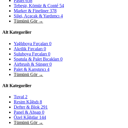
Pastel
638
Tebeşir, Kömür & Conté
54
Marker & Fineliner
378
Silgi, Açacak & Yardımcı
4
Tümünü Gör →
Alt Kategoriler
Yağlıboya Fırçaları
0
Akrilik Fırçaları
0
Suluboya Fırçaları
0
Spatula & Palet Bıçakları
0
Airbrush & Sünger
0
Palet & Karıştırıcı
4
Tümünü Gör →
Alt Kategoriler
Tuval
2
Resim Kâğıdı
8
Defter & Blok
291
Panel & Ahşap
0
Özel Kâğıtlar
144
Tümünü Gör →