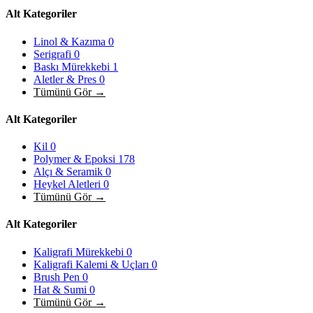
Alt Kategoriler
Linol & Kazıma
0
Serigrafi
0
Baskı Mürekkebi
1
Aletler & Pres
0
Tümünü Gör →
Alt Kategoriler
Kil
0
Polymer & Epoksi
178
Alçı & Seramik
0
Heykel Aletleri
0
Tümünü Gör →
Alt Kategoriler
Kaligrafi Mürekkebi
0
Kaligrafi Kalemi & Uçları
0
Brush Pen
0
Hat & Sumi
0
Tümünü Gör →