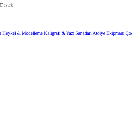
 Destek
rı
Heykel & Modelleme
Kaligrafi & Yazı Sanatları
Atölye Ekipmanı
Ço