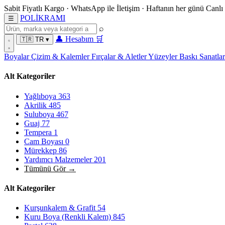
Sabit Fiyatlı Kargo
·
WhatsApp
ile İletişim
·
Haftanın her günü
Canlı
POL
İ
KRAMI
☰
⌕
👤
Hesabım
🛒
🇹🇷
TR
▾
Boyalar
Çizim & Kalemler
Fırçalar & Aletler
Yüzeyler
Baskı Sanatla
Alt Kategoriler
Yağlıboya
363
Akrilik
485
Suluboya
467
Guaj
77
Tempera
1
Cam Boyası
0
Mürekkep
86
Yardımcı Malzemeler
201
Tümünü Gör →
Alt Kategoriler
Kurşunkalem & Grafit
54
Kuru Boya (Renkli Kalem)
845