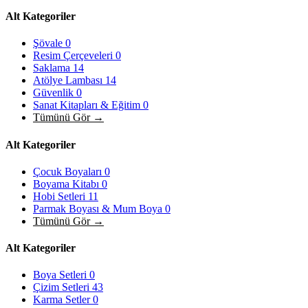
Alt Kategoriler
Şövale
0
Resim Çerçeveleri
0
Saklama
14
Atölye Lambası
14
Güvenlik
0
Sanat Kitapları & Eğitim
0
Tümünü Gör →
Alt Kategoriler
Çocuk Boyaları
0
Boyama Kitabı
0
Hobi Setleri
11
Parmak Boyası & Mum Boya
0
Tümünü Gör →
Alt Kategoriler
Boya Setleri
0
Çizim Setleri
43
Karma Setler
0