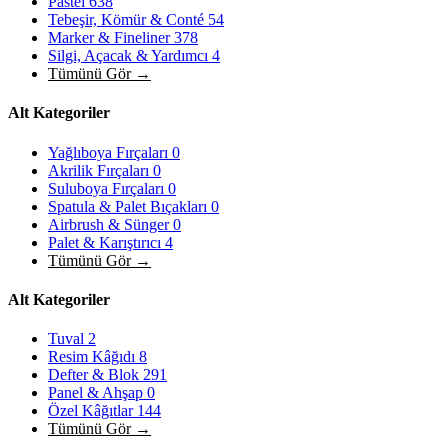
Pastel
638
Tebeşir, Kömür & Conté
54
Marker & Fineliner
378
Silgi, Açacak & Yardımcı
4
Tümünü Gör →
Alt Kategoriler
Yağlıboya Fırçaları
0
Akrilik Fırçaları
0
Suluboya Fırçaları
0
Spatula & Palet Bıçakları
0
Airbrush & Sünger
0
Palet & Karıştırıcı
4
Tümünü Gör →
Alt Kategoriler
Tuval
2
Resim Kâğıdı
8
Defter & Blok
291
Panel & Ahşap
0
Özel Kâğıtlar
144
Tümünü Gör →