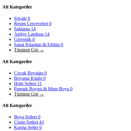
Alt Kategoriler
Şövale
0
Resim Çerçeveleri
0
Saklama
14
Atölye Lambası
14
Güvenlik
0
Sanat Kitapları & Eğitim
0
Tümünü Gör →
Alt Kategoriler
Çocuk Boyaları
0
Boyama Kitabı
0
Hobi Setleri
11
Parmak Boyası & Mum Boya
0
Tümünü Gör →
Alt Kategoriler
Boya Setleri
0
Çizim Setleri
43
Karma Setler
0