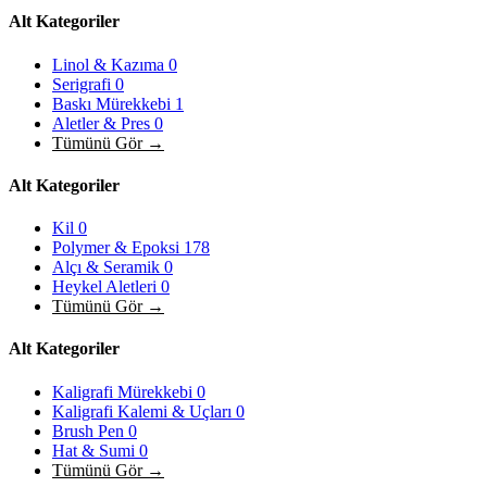
Alt Kategoriler
Linol & Kazıma
0
Serigrafi
0
Baskı Mürekkebi
1
Aletler & Pres
0
Tümünü Gör →
Alt Kategoriler
Kil
0
Polymer & Epoksi
178
Alçı & Seramik
0
Heykel Aletleri
0
Tümünü Gör →
Alt Kategoriler
Kaligrafi Mürekkebi
0
Kaligrafi Kalemi & Uçları
0
Brush Pen
0
Hat & Sumi
0
Tümünü Gör →