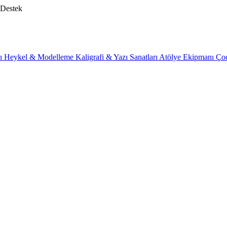
 Destek
rı
Heykel & Modelleme
Kaligrafi & Yazı Sanatları
Atölye Ekipmanı
Ço