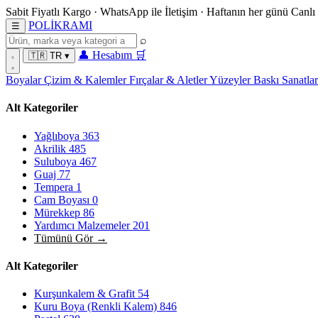
Sabit Fiyatlı Kargo
·
WhatsApp
ile İletişim
·
Haftanın her günü
Canlı
POL
İ
KRAMI
☰
⌕
👤
Hesabım
🛒
🇹🇷
TR
▾
Boyalar
Çizim & Kalemler
Fırçalar & Aletler
Yüzeyler
Baskı Sanatla
Alt Kategoriler
Yağlıboya
363
Akrilik
485
Suluboya
467
Guaj
77
Tempera
1
Cam Boyası
0
Mürekkep
86
Yardımcı Malzemeler
201
Tümünü Gör →
Alt Kategoriler
Kurşunkalem & Grafit
54
Kuru Boya (Renkli Kalem)
846