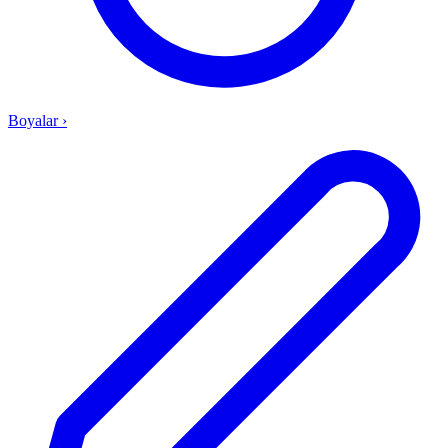
Boyalar
›