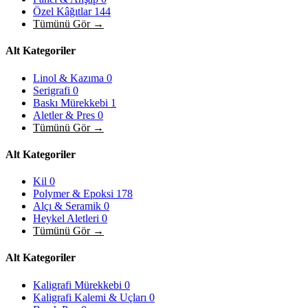
Özel Kâğıtlar
144
Tümünü Gör →
Alt Kategoriler
Linol & Kazıma
0
Serigrafi
0
Baskı Mürekkebi
1
Aletler & Pres
0
Tümünü Gör →
Alt Kategoriler
Kil
0
Polymer & Epoksi
178
Alçı & Seramik
0
Heykel Aletleri
0
Tümünü Gör →
Alt Kategoriler
Kaligrafi Mürekkebi
0
Kaligrafi Kalemi & Uçları
0