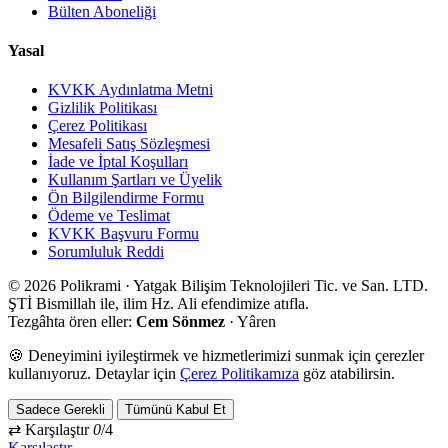
Bülten Aboneliği
Yasal
KVKK Aydınlatma Metni
Gizlilik Politikası
Çerez Politikası
Mesafeli Satış Sözleşmesi
İade ve İptal Koşulları
Kullanım Şartları ve Üyelik
Ön Bilgilendirme Formu
Ödeme ve Teslimat
KVKK Başvuru Formu
Sorumluluk Reddi
© 2026 Polikrami · Yatgak Bilişim Teknolojileri Tic. ve San. LTD.
ŞTİ
Bismillah ile, ilim Hz. Ali efendimize atıfla.
Tezgâhta ören eller:
Cem Sönmez
·
Yâren
🍪 Deneyimini iyileştirmek ve hizmetlerimizi sunmak için çerezler
kullanıyoruz. Detaylar için
Çerez Politikamıza
göz atabilirsin.
Sadece Gerekli
Tümünü Kabul Et
⇄ Karşılaştır
0
/4
Karşılaştır →