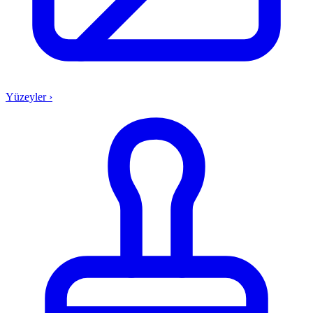
Yüzeyler
›