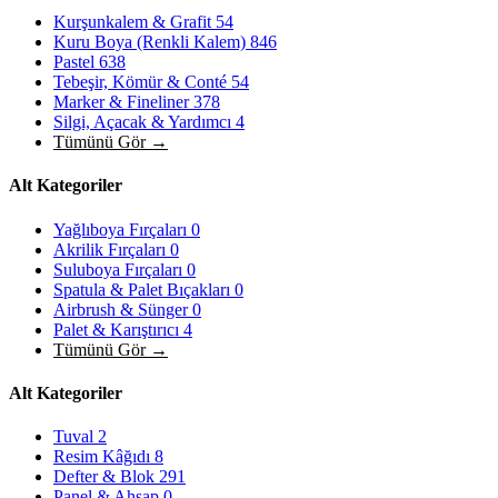
Kurşunkalem & Grafit
54
Kuru Boya (Renkli Kalem)
846
Pastel
638
Tebeşir, Kömür & Conté
54
Marker & Fineliner
378
Silgi, Açacak & Yardımcı
4
Tümünü Gör →
Alt Kategoriler
Yağlıboya Fırçaları
0
Akrilik Fırçaları
0
Suluboya Fırçaları
0
Spatula & Palet Bıçakları
0
Airbrush & Sünger
0
Palet & Karıştırıcı
4
Tümünü Gör →
Alt Kategoriler
Tuval
2
Resim Kâğıdı
8
Defter & Blok
291
Panel & Ahşap
0