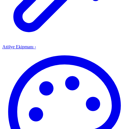
Atölye Ekipmanı
›