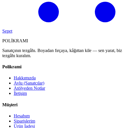
Sepet
POL
İ
KRAMI
Sanatçının tezgâhı. Boyadan fırçaya, kâğıttan kile — sen yarat, biz
tezgâhı kuralım.
Polikrami
Hakkımızda
Avlu (Sanatçılar)
Atölyeden Notlar
İletişim
Müşteri
Hesabım
Siparişlerim
Ürün İadesi