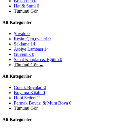
Brush Pen
0
Hat & Sumi
0
Tümünü Gör →
Alt Kategoriler
Şövale
0
Resim Çerçeveleri
0
Saklama
14
Atölye Lambası
14
Güvenlik
0
Sanat Kitapları & Eğitim
0
Tümünü Gör →
Alt Kategoriler
Çocuk Boyaları
0
Boyama Kitabı
0
Hobi Setleri
11
Parmak Boyası & Mum Boya
0
Tümünü Gör →
Alt Kategoriler