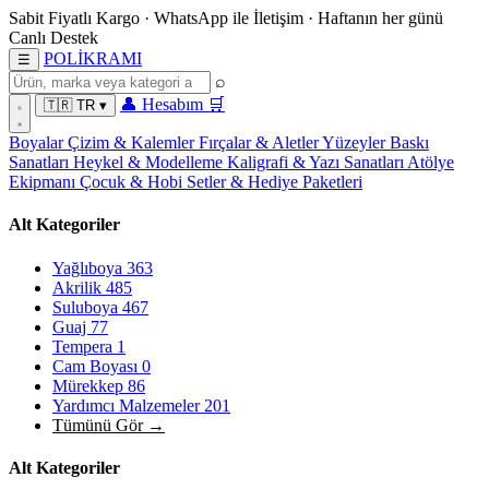
Sabit Fiyatlı Kargo
·
WhatsApp
ile İletişim
·
Haftanın her günü
Canlı Destek
POL
İ
KRAMI
☰
⌕
👤
Hesabım
🛒
🇹🇷
TR
▾
Boyalar
Çizim & Kalemler
Fırçalar & Aletler
Yüzeyler
Baskı
Sanatları
Heykel & Modelleme
Kaligrafi & Yazı Sanatları
Atölye
Ekipmanı
Çocuk & Hobi
Setler & Hediye Paketleri
Alt Kategoriler
Yağlıboya
363
Akrilik
485
Suluboya
467
Guaj
77
Tempera
1
Cam Boyası
0
Mürekkep
86
Yardımcı Malzemeler
201
Tümünü Gör →
Alt Kategoriler