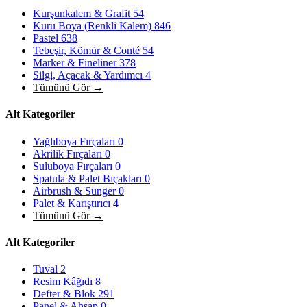
Kurşunkalem & Grafit
54
Kuru Boya (Renkli Kalem)
846
Pastel
638
Tebeşir, Kömür & Conté
54
Marker & Fineliner
378
Silgi, Açacak & Yardımcı
4
Tümünü Gör →
Alt Kategoriler
Yağlıboya Fırçaları
0
Akrilik Fırçaları
0
Suluboya Fırçaları
0
Spatula & Palet Bıçakları
0
Airbrush & Sünger
0
Palet & Karıştırıcı
4
Tümünü Gör →
Alt Kategoriler
Tuval
2
Resim Kâğıdı
8
Defter & Blok
291
Panel & Ahşap
0