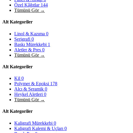
Özel Kâğıtlar
144
Tümünü Gör →
Alt Kategoriler
Linol & Kazıma
0
Serigrafi
0
Baskı Mürekkebi
1
Aletler & Pres
0
Tümünü Gör →
Alt Kategoriler
Kil
0
Polymer & Epoksi
178
Alçı & Seramik
0
Heykel Aletleri
0
Tümünü Gör →
Alt Kategoriler
Kaligrafi Mürekkebi
0
Kaligrafi Kalemi & Uçları
0