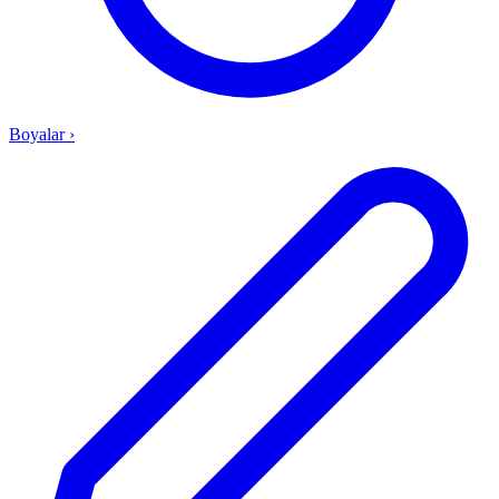
Boyalar
›