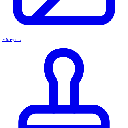
Yüzeyler
›