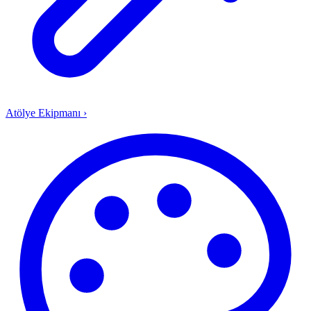
Atölye Ekipmanı
›