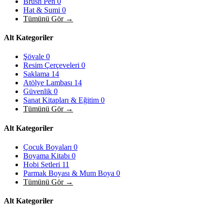
Brush Pen
0
Hat & Sumi
0
Tümünü Gör →
Alt Kategoriler
Şövale
0
Resim Çerçeveleri
0
Saklama
14
Atölye Lambası
14
Güvenlik
0
Sanat Kitapları & Eğitim
0
Tümünü Gör →
Alt Kategoriler
Çocuk Boyaları
0
Boyama Kitabı
0
Hobi Setleri
11
Parmak Boyası & Mum Boya
0
Tümünü Gör →
Alt Kategoriler