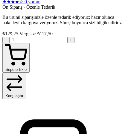
★★★★☆
0 yorum
Ön Sipariş · Özenle Tedarik
Bu ürünü siparişinizle özenle tedarik ediyoruz; hazır olunca
paketleyip kargoya veriyoruz. Süreç boyunca sizi bilgilendiririz.
₺129,25
Vergisiz: ₺117,50
−
+
Sepete Ekle
Karşılaştır