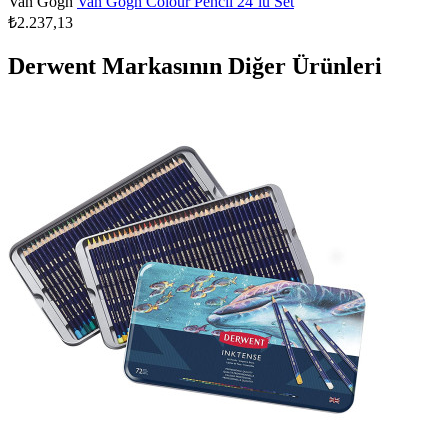
Van Gogh
Van Gogh Colour Pencil 24`lü Set
₺2.237,13
Derwent Markasının Diğer Ürünleri