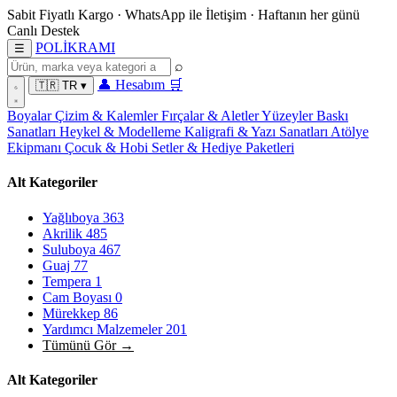
Sabit Fiyatlı Kargo
·
WhatsApp
ile İletişim
·
Haftanın her günü
Canlı Destek
POL
İ
KRAMI
☰
⌕
👤
Hesabım
🛒
🇹🇷
TR
▾
Boyalar
Çizim & Kalemler
Fırçalar & Aletler
Yüzeyler
Baskı
Sanatları
Heykel & Modelleme
Kaligrafi & Yazı Sanatları
Atölye
Ekipmanı
Çocuk & Hobi
Setler & Hediye Paketleri
Alt Kategoriler
Yağlıboya
363
Akrilik
485
Suluboya
467
Guaj
77
Tempera
1
Cam Boyası
0
Mürekkep
86
Yardımcı Malzemeler
201
Tümünü Gör →
Alt Kategoriler