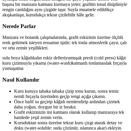
başına bir manzara katmanı kurmaya yeter; grafitin tonal disipliniyle
rengin canlılığını aynı çizgide taşır. Suyla muamele edildikçe
akışkanlaşır, kurudukça tekrar çizilebilir hâle gelir.
Nerede Parlar
Manzara ve botanik çalışmalarında, grafit eskizinin üzerine ölçülü
renk getirmek isteyen ressamın işidir; tek tonla atmosferik çayır, çalı
ve orta zemin yeşillikleri.
sulu boya kâğıdı
kalın eskiz defteri
yumuşak presli (cold press) kâğıt
kuru çizim
suyla yıkama (water-wash)
katmanlı tonlama
ıslak fırçayla
yumuşatma
Nasıl Kullanılır
Kuru kuruya tabaka tabaka çizip tonu kurun, sonra temiz
nemli fırçayla üzerinden geçip rengi açığa çıkarın.
Önce hafif su geçirip kâğıdı nemlendirip ardından çizmek
daha yoğun, doygun bir iz bırakır.
Grafit eskizinizin üst katmanı olarak kullanıp manzaraya tek
hamlede yeşil zemin verin.
Kuruduktan sonra üzerine tekrar kuru çizgi atarak detay ve
doku (water-soluble: suda çözünür, ıslanınca akar) ekleyin.