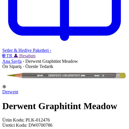
Setler & Hediye Paketleri
›
🌐
TR
👤
Hesabım
Ana Sayfa
›
Derwent Graphitint Meadow
Ön Sipariş · Özenle Tedarik
⊕
Derwent
Derwent Graphitint Meadow
Ürün Kodu: PLK-012476
Üretici Kodu: DW0700786