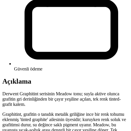
Güvenli ödeme
Açıklama
Derwent Graphitint serisinin Meadow tonu; suyla aktive olunca
grafitin gri derinliğinden bir çayır yeşiline açılan, tek renk tinted-
grafit kalem.
Graphitint, grafitin o tanıdık metalik griliğine ince bir renk tohumu
eklenmiş 'tinted graphite' ailesinin üyesidir; kuruyken renk soluk ve
grafitimsi durur, su değince saklı pigment uyanır. Meadow, bu
uyanışta sıcak-soğuk arası dengeli bir çayır yeşiline döner. Tek