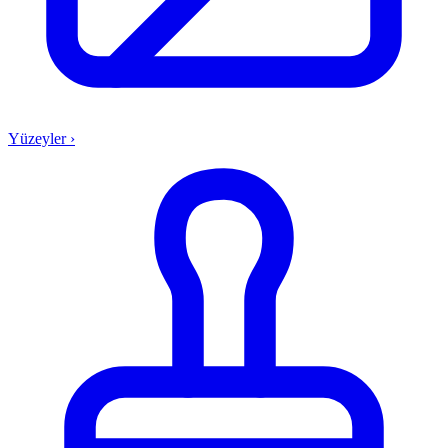
Yüzeyler
›