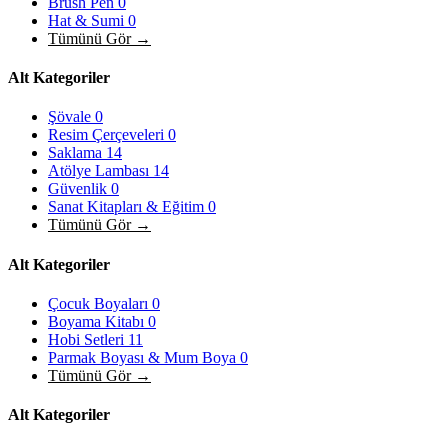
Brush Pen
0
Hat & Sumi
0
Tümünü Gör →
Alt Kategoriler
Şövale
0
Resim Çerçeveleri
0
Saklama
14
Atölye Lambası
14
Güvenlik
0
Sanat Kitapları & Eğitim
0
Tümünü Gör →
Alt Kategoriler
Çocuk Boyaları
0
Boyama Kitabı
0
Hobi Setleri
11
Parmak Boyası & Mum Boya
0
Tümünü Gör →
Alt Kategoriler