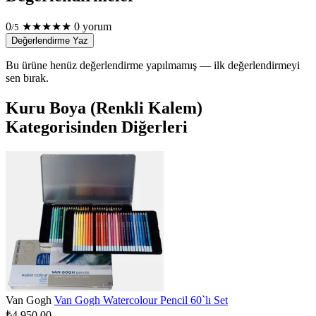
0
★
★
★
★
★
0 yorum
/5
Değerlendirme Yaz
Bu ürüne henüz değerlendirme yapılmamış — ilk değerlendirmeyi
sen bırak.
Kuru Boya (Renkli Kalem)
Kategorisinden Diğerleri
Van Gogh
Van Gogh Watercolour Pencil 60`lı Set
₺4.950,00