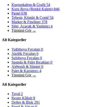
Kurşunkalem & Grafit
54
Kuru Boya (Renkli Kalem)
846
Pastel
638
Tebeşir, Kömür & Conté
54
Marker & Fineliner
378
Silgi, Açacak & Yardımcı
4
Tümünü Gör →
Alt Kategoriler
Yağlıboya Fırçaları
0
Akrilik Fırçaları
0
Suluboya Fırçaları
0
Spatula & Palet Bıçakları
0
Airbrush & Sünger
0
Palet & Karıştırıcı
4
Tümünü Gör →
Alt Kategoriler
Tuval
2
Resim Kâğıdı
8
Defter & Blok
291
Panel & Ahşap
0