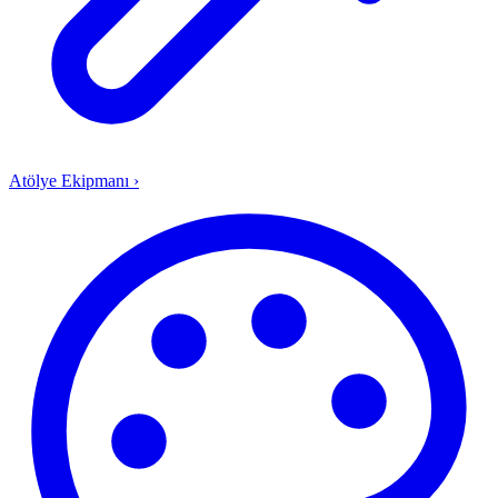
Atölye Ekipmanı
›