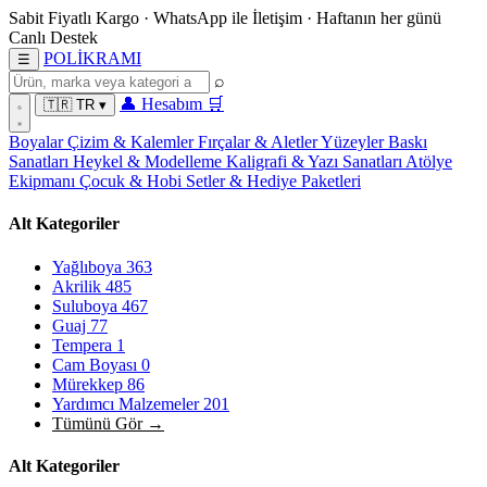
Sabit Fiyatlı Kargo
·
WhatsApp
ile İletişim
·
Haftanın her günü
Canlı Destek
POL
İ
KRAMI
☰
⌕
👤
Hesabım
🛒
🇹🇷
TR
▾
Boyalar
Çizim & Kalemler
Fırçalar & Aletler
Yüzeyler
Baskı
Sanatları
Heykel & Modelleme
Kaligrafi & Yazı Sanatları
Atölye
Ekipmanı
Çocuk & Hobi
Setler & Hediye Paketleri
Alt Kategoriler
Yağlıboya
363
Akrilik
485
Suluboya
467
Guaj
77
Tempera
1
Cam Boyası
0
Mürekkep
86
Yardımcı Malzemeler
201
Tümünü Gör →
Alt Kategoriler