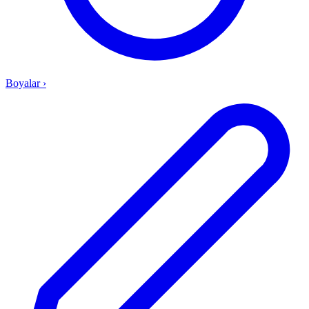
Boyalar
›