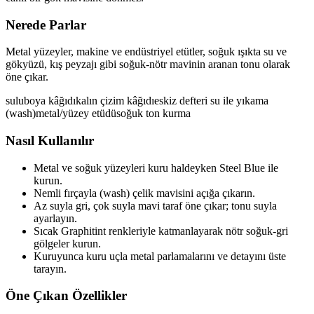
Nerede Parlar
Metal yüzeyler, makine ve endüstriyel etütler, soğuk ışıkta su ve
gökyüzü, kış peyzajı gibi soğuk-nötr mavinin aranan tonu olarak
öne çıkar.
suluboya kâğıdı
kalın çizim kâğıdı
eskiz defteri
su ile yıkama
(wash)
metal/yüzey etüdü
soğuk ton kurma
Nasıl Kullanılır
Metal ve soğuk yüzeyleri kuru haldeyken Steel Blue ile
kurun.
Nemli fırçayla (wash) çelik mavisini açığa çıkarın.
Az suyla gri, çok suyla mavi taraf öne çıkar; tonu suyla
ayarlayın.
Sıcak Graphitint renkleriyle katmanlayarak nötr soğuk-gri
gölgeler kurun.
Kuruyunca kuru uçla metal parlamalarını ve detayını üste
tarayın.
Öne Çıkan Özellikler