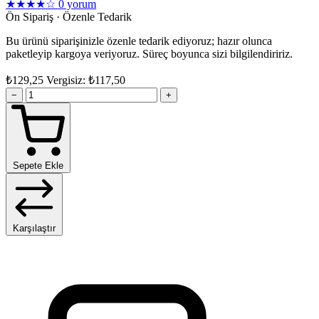
★★★★☆
0 yorum
Ön Sipariş · Özenle Tedarik
Bu ürünü siparişinizle özenle tedarik ediyoruz; hazır olunca
paketleyip kargoya veriyoruz. Süreç boyunca sizi bilgilendiririz.
₺129,25
Vergisiz: ₺117,50
−
+
Sepete Ekle
Karşılaştır