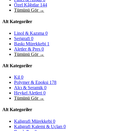
Özel Kâğıtlar
144
Tümünü Gör →
Alt Kategoriler
Linol & Kazıma
0
Serigrafi
0
Baskı Mürekkebi
1
Aletler & Pres
0
Tümünü Gör →
Alt Kategoriler
Kil
0
Polymer & Epoksi
178
Alçı & Seramik
0
Heykel Aletleri
0
Tümünü Gör →
Alt Kategoriler
Kaligrafi Mürekkebi
0
Kaligrafi Kalemi & Uçları
0