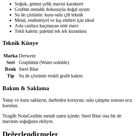
Soğuk, grimsi çelik mavisi karakteri
Grafitin metalik dokusuyla doğal uyum
Su ile çözünür: kuru-sulu çift teknik
Metal, endüstriyel ve kış etütleri için ideal
Asla canlıya kaçmayan nötr mavi
Tekli kalem: paletini tek tek kuranlara
Teknik Künye
Marka
Derwent
Seri
Graphitint (Water-soluble)
Renk
Steel Blue
Tip
Su ile çözünür renkli grafit kalem
Bakım & Saklama
Yatay ve kuru saklayın, darbeden koruyun; sulu çalışma sonrası ucu
kurutun.
Tezgâh Notu
Grafitin metali zaten içinde; Steel Blue ona bir de
mavinin soğuğunu ekliyor.
Değerlendirmeler