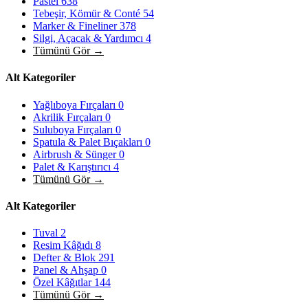
Pastel
638
Tebeşir, Kömür & Conté
54
Marker & Fineliner
378
Silgi, Açacak & Yardımcı
4
Tümünü Gör →
Alt Kategoriler
Yağlıboya Fırçaları
0
Akrilik Fırçaları
0
Suluboya Fırçaları
0
Spatula & Palet Bıçakları
0
Airbrush & Sünger
0
Palet & Karıştırıcı
4
Tümünü Gör →
Alt Kategoriler
Tuval
2
Resim Kâğıdı
8
Defter & Blok
291
Panel & Ahşap
0
Özel Kâğıtlar
144
Tümünü Gör →