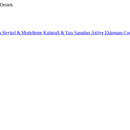
 Destek
rı
Heykel & Modelleme
Kaligrafi & Yazı Sanatları
Atölye Ekipmanı
Ço