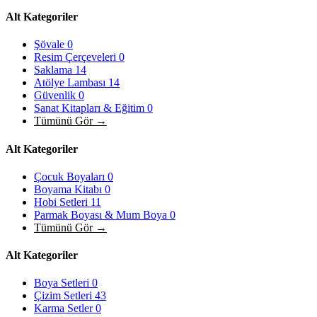
Alt Kategoriler
Şövale
0
Resim Çerçeveleri
0
Saklama
14
Atölye Lambası
14
Güvenlik
0
Sanat Kitapları & Eğitim
0
Tümünü Gör →
Alt Kategoriler
Çocuk Boyaları
0
Boyama Kitabı
0
Hobi Setleri
11
Parmak Boyası & Mum Boya
0
Tümünü Gör →
Alt Kategoriler
Boya Setleri
0
Çizim Setleri
43
Karma Setler
0