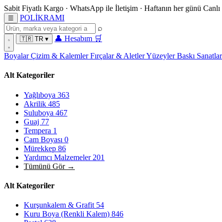
Sabit Fiyatlı Kargo
·
WhatsApp
ile İletişim
·
Haftanın her günü
Canlı
POL
İ
KRAMI
☰
⌕
👤
Hesabım
🛒
🇹🇷
TR
▾
Boyalar
Çizim & Kalemler
Fırçalar & Aletler
Yüzeyler
Baskı Sanatla
Alt Kategoriler
Yağlıboya
363
Akrilik
485
Suluboya
467
Guaj
77
Tempera
1
Cam Boyası
0
Mürekkep
86
Yardımcı Malzemeler
201
Tümünü Gör →
Alt Kategoriler
Kurşunkalem & Grafit
54
Kuru Boya (Renkli Kalem)
846