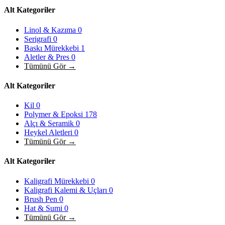
Alt Kategoriler
Linol & Kazıma
0
Serigrafi
0
Baskı Mürekkebi
1
Aletler & Pres
0
Tümünü Gör →
Alt Kategoriler
Kil
0
Polymer & Epoksi
178
Alçı & Seramik
0
Heykel Aletleri
0
Tümünü Gör →
Alt Kategoriler
Kaligrafi Mürekkebi
0
Kaligrafi Kalemi & Uçları
0
Brush Pen
0
Hat & Sumi
0
Tümünü Gör →