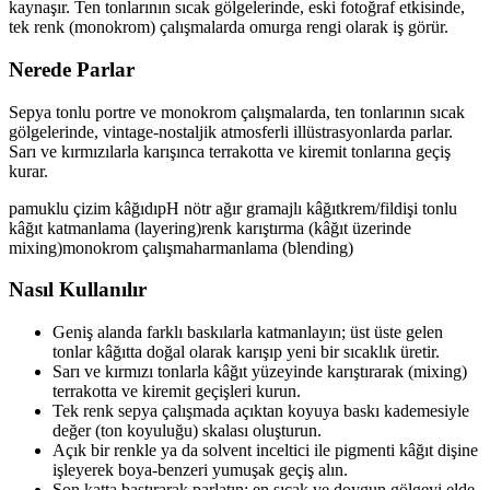
kaynaşır. Ten tonlarının sıcak gölgelerinde, eski fotoğraf etkisinde,
tek renk (monokrom) çalışmalarda omurga rengi olarak iş görür.
Nerede Parlar
Sepya tonlu portre ve monokrom çalışmalarda, ten tonlarının sıcak
gölgelerinde, vintage-nostaljik atmosferli illüstrasyonlarda parlar.
Sarı ve kırmızılarla karışınca terrakotta ve kiremit tonlarına geçiş
kurar.
pamuklu çizim kâğıdı
pH nötr ağır gramajlı kâğıt
krem/fildişi tonlu
kâğıt
katmanlama (layering)
renk karıştırma (kâğıt üzerinde
mixing)
monokrom çalışma
harmanlama (blending)
Nasıl Kullanılır
Geniş alanda farklı baskılarla katmanlayın; üst üste gelen
tonlar kâğıtta doğal olarak karışıp yeni bir sıcaklık üretir.
Sarı ve kırmızı tonlarla kâğıt yüzeyinde karıştırarak (mixing)
terrakotta ve kiremit geçişleri kurun.
Tek renk sepya çalışmada açıktan koyuya baskı kademesiyle
değer (ton koyuluğu) skalası oluşturun.
Açık bir renkle ya da solvent inceltici ile pigmenti kâğıt dişine
işleyerek boya-benzeri yumuşak geçiş alın.
Son katta bastırarak parlatın; en sıcak ve doygun gölgeyi elde