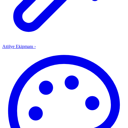
Atölye Ekipmanı
›