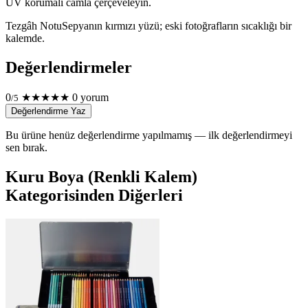
UV korumalı camla çerçeveleyin.
Tezgâh Notu
Sepyanın kırmızı yüzü; eski fotoğrafların sıcaklığı bir
kalemde.
Değerlendirmeler
0
★
★
★
★
★
0 yorum
/5
Değerlendirme Yaz
Bu ürüne henüz değerlendirme yapılmamış — ilk değerlendirmeyi
sen bırak.
Kuru Boya (Renkli Kalem)
Kategorisinden Diğerleri