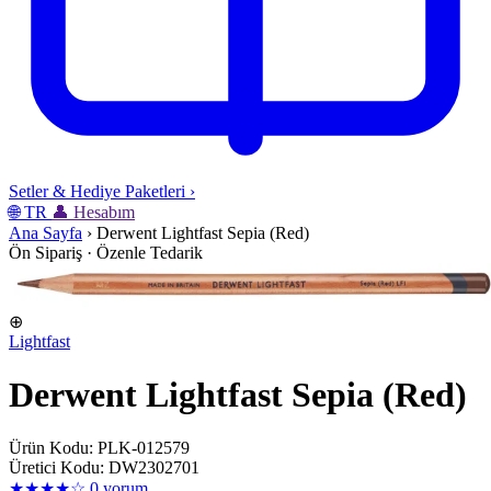
Setler & Hediye Paketleri
›
🌐
TR
👤
Hesabım
Ana Sayfa
›
Derwent Lightfast Sepia (Red)
Ön Sipariş · Özenle Tedarik
⊕
Lightfast
Derwent Lightfast Sepia (Red)
Ürün Kodu: PLK-012579
Üretici Kodu: DW2302701
★★★★☆
0 yorum