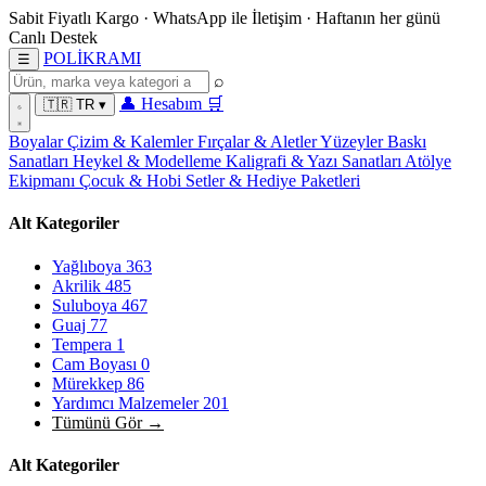
Sabit Fiyatlı Kargo
·
WhatsApp
ile İletişim
·
Haftanın her günü
Canlı Destek
POL
İ
KRAMI
☰
⌕
👤
Hesabım
🛒
🇹🇷
TR
▾
Boyalar
Çizim & Kalemler
Fırçalar & Aletler
Yüzeyler
Baskı
Sanatları
Heykel & Modelleme
Kaligrafi & Yazı Sanatları
Atölye
Ekipmanı
Çocuk & Hobi
Setler & Hediye Paketleri
Alt Kategoriler
Yağlıboya
363
Akrilik
485
Suluboya
467
Guaj
77
Tempera
1
Cam Boyası
0
Mürekkep
86
Yardımcı Malzemeler
201
Tümünü Gör →
Alt Kategoriler