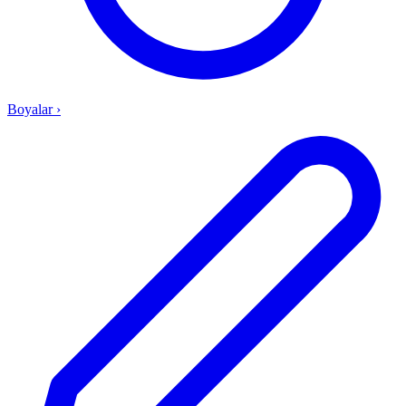
Boyalar
›