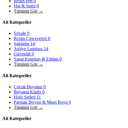
Brush Pen
0
Hat & Sumi
0
Tümünü Gör →
Alt Kategoriler
Şövale
0
Resim Çerçeveleri
0
Saklama
14
Atölye Lambası
14
Güvenlik
0
Sanat Kitapları & Eğitim
0
Tümünü Gör →
Alt Kategoriler
Çocuk Boyaları
0
Boyama Kitabı
0
Hobi Setleri
11
Parmak Boyası & Mum Boya
0
Tümünü Gör →
Alt Kategoriler