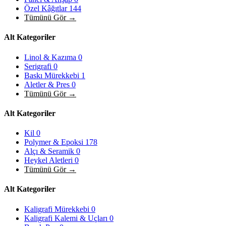
Özel Kâğıtlar
144
Tümünü Gör →
Alt Kategoriler
Linol & Kazıma
0
Serigrafi
0
Baskı Mürekkebi
1
Aletler & Pres
0
Tümünü Gör →
Alt Kategoriler
Kil
0
Polymer & Epoksi
178
Alçı & Seramik
0
Heykel Aletleri
0
Tümünü Gör →
Alt Kategoriler
Kaligrafi Mürekkebi
0
Kaligrafi Kalemi & Uçları
0