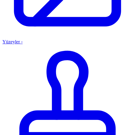
Yüzeyler
›