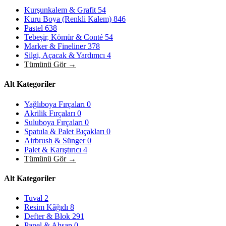
Kurşunkalem & Grafit
54
Kuru Boya (Renkli Kalem)
846
Pastel
638
Tebeşir, Kömür & Conté
54
Marker & Fineliner
378
Silgi, Açacak & Yardımcı
4
Tümünü Gör →
Alt Kategoriler
Yağlıboya Fırçaları
0
Akrilik Fırçaları
0
Suluboya Fırçaları
0
Spatula & Palet Bıçakları
0
Airbrush & Sünger
0
Palet & Karıştırıcı
4
Tümünü Gör →
Alt Kategoriler
Tuval
2
Resim Kâğıdı
8
Defter & Blok
291
Panel & Ahşap
0