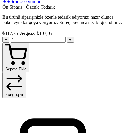
★★★★☆
0 yorum
Ön Sipariş · Özenle Tedarik
Bu ürünü siparişinizle özenle tedarik ediyoruz; hazır olunca
paketleyip kargoya veriyoruz. Süreç boyunca sizi bilgilendiririz.
₺117,75
Vergisiz: ₺107,05
−
+
Sepete Ekle
Karşılaştır