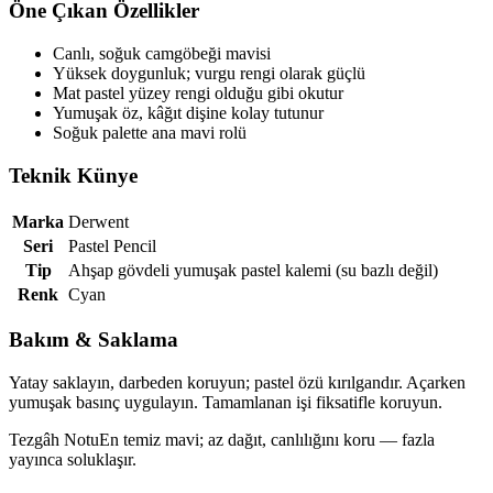
Öne Çıkan Özellikler
Canlı, soğuk camgöbeği mavisi
Yüksek doygunluk; vurgu rengi olarak güçlü
Mat pastel yüzey rengi olduğu gibi okutur
Yumuşak öz, kâğıt dişine kolay tutunur
Soğuk palette ana mavi rolü
Teknik Künye
Marka
Derwent
Seri
Pastel Pencil
Tip
Ahşap gövdeli yumuşak pastel kalemi (su bazlı değil)
Renk
Cyan
Bakım & Saklama
Yatay saklayın, darbeden koruyun; pastel özü kırılgandır. Açarken
yumuşak basınç uygulayın. Tamamlanan işi fiksatifle koruyun.
Tezgâh Notu
En temiz mavi; az dağıt, canlılığını koru — fazla
yayınca soluklaşır.