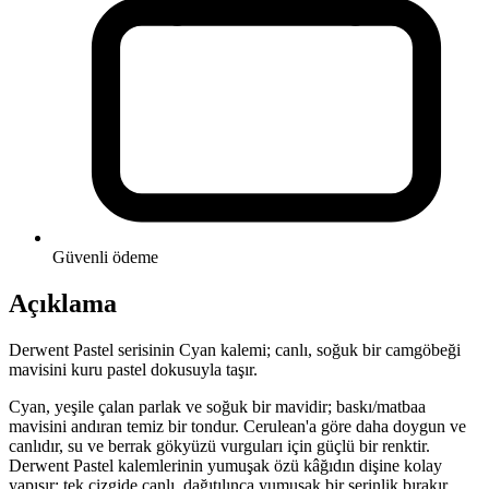
Güvenli ödeme
Açıklama
Derwent Pastel serisinin Cyan kalemi; canlı, soğuk bir camgöbeği
mavisini kuru pastel dokusuyla taşır.
Cyan, yeşile çalan parlak ve soğuk bir mavidir; baskı/matbaa
mavisini andıran temiz bir tondur. Cerulean'a göre daha doygun ve
canlıdır, su ve berrak gökyüzü vurguları için güçlü bir renktir.
Derwent Pastel kalemlerinin yumuşak özü kâğıdın dişine kolay
yapışır; tek çizgide canlı, dağıtılınca yumuşak bir serinlik bırakır.