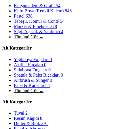
Kurşunkalem & Grafit
54
Kuru Boya (Renkli Kalem)
846
Pastel
638
Tebeşir, Kömür & Conté
54
Marker & Fineliner
378
Silgi, Açacak & Yardımcı
4
Tümünü Gör →
Alt Kategoriler
Yağlıboya Fırçaları
0
Akrilik Fırçaları
0
Suluboya Fırçaları
0
Spatula & Palet Bıçakları
0
Airbrush & Sünger
0
Palet & Karıştırıcı
4
Tümünü Gör →
Alt Kategoriler
Tuval
2
Resim Kâğıdı
8
Defter & Blok
291
Panel & Ahşap
0