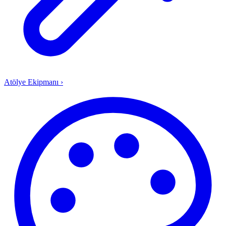
Atölye Ekipmanı
›