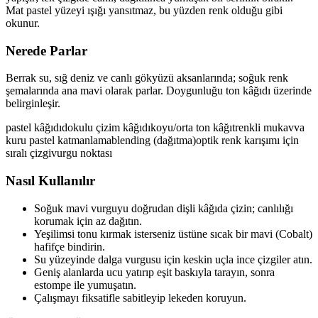
Mat pastel yüzeyi ışığı yansıtmaz, bu yüzden renk olduğu gibi
okunur.
Nerede Parlar
Berrak su, sığ deniz ve canlı gökyüzü aksanlarında; soğuk renk
şemalarında ana mavi olarak parlar. Doygunluğu ton kâğıdı üzerinde
belirginleşir.
pastel kâğıdı
dokulu çizim kâğıdı
koyu/orta ton kâğıt
renkli mukavva
kuru pastel katmanlama
blending (dağıtma)
optik renk karışımı için
sıralı çizgi
vurgu noktası
Nasıl Kullanılır
Soğuk mavi vurguyu doğrudan dişli kâğıda çizin; canlılığı
korumak için az dağıtın.
Yeşilimsi tonu kırmak isterseniz üstüne sıcak bir mavi (Cobalt)
hafifçe bindirin.
Su yüzeyinde dalga vurgusu için keskin uçla ince çizgiler atın.
Geniş alanlarda ucu yatırıp eşit baskıyla tarayın, sonra
estompe ile yumuşatın.
Çalışmayı fiksatifle sabitleyip lekeden koruyun.