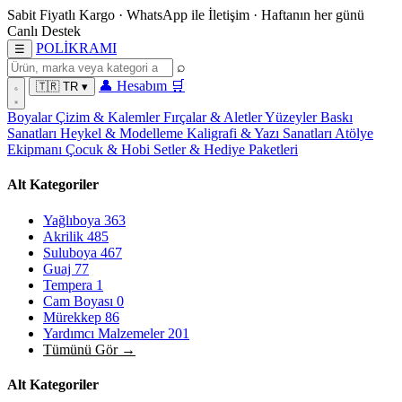
Sabit Fiyatlı Kargo
·
WhatsApp
ile İletişim
·
Haftanın her günü
Canlı Destek
POL
İ
KRAMI
☰
⌕
👤
Hesabım
🛒
🇹🇷
TR
▾
Boyalar
Çizim & Kalemler
Fırçalar & Aletler
Yüzeyler
Baskı
Sanatları
Heykel & Modelleme
Kaligrafi & Yazı Sanatları
Atölye
Ekipmanı
Çocuk & Hobi
Setler & Hediye Paketleri
Alt Kategoriler
Yağlıboya
363
Akrilik
485
Suluboya
467
Guaj
77
Tempera
1
Cam Boyası
0
Mürekkep
86
Yardımcı Malzemeler
201
Tümünü Gör →
Alt Kategoriler