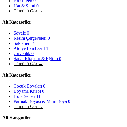
Brush Pen
0
Hat & Sumi
0
Tümünü Gör →
Alt Kategoriler
Şövale
0
Resim Çerçeveleri
0
Saklama
14
Atölye Lambası
14
Güvenlik
0
Sanat Kitapları & Eğitim
0
Tümünü Gör →
Alt Kategoriler
Çocuk Boyaları
0
Boyama Kitabı
0
Hobi Setleri
11
Parmak Boyası & Mum Boya
0
Tümünü Gör →
Alt Kategoriler