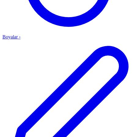
Boyalar
›