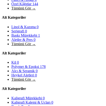
Özel Kâğıtlar
144
Tümünü Gör →
Alt Kategoriler
Linol & Kazıma
0
Serigrafi
0
Baskı Mürekkebi
1
Aletler & Pres
0
Tümünü Gör →
Alt Kategoriler
Kil
0
Polymer & Epoksi
178
Alçı & Seramik
0
Heykel Aletleri
0
Tümünü Gör →
Alt Kategoriler
Kaligrafi Mürekkebi
0
Kaligrafi Kalemi & Uçları
0