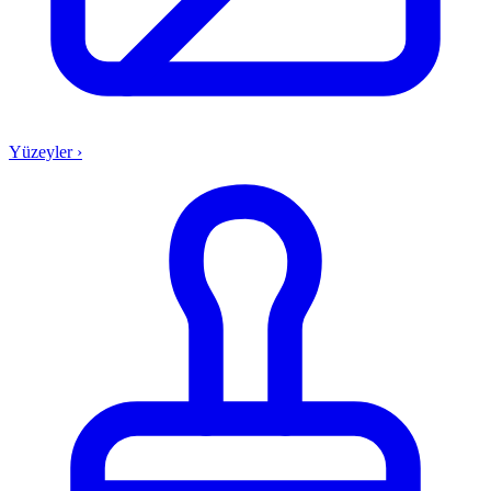
Yüzeyler
›