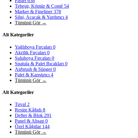
Pastel
638
Tebeşir, Kömür & Conté
54
Marker & Fineliner
378
Silgi, Açacak & Yardımcı
4
Tümünü Gör →
Alt Kategoriler
Yağlıboya Fırçaları
0
Akrilik Fırçaları
0
Suluboya Fırçaları
0
Spatula & Palet Bıçakları
0
Airbrush & Sünger
0
Palet & Karıştırıcı
4
Tümünü Gör →
Alt Kategoriler
Tuval
2
Resim Kâğıdı
8
Defter & Blok
291
Panel & Ahşap
0
Özel Kâğıtlar
144
Tümünü Gör →