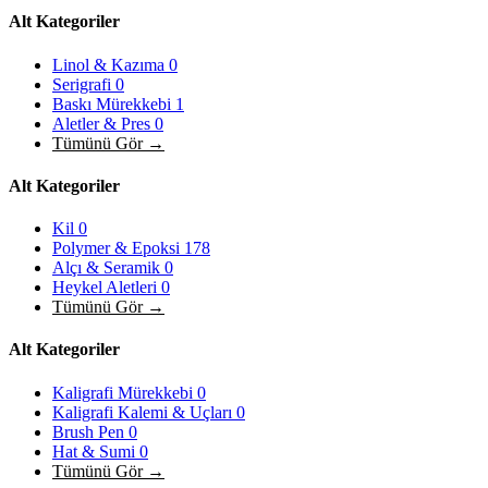
Alt Kategoriler
Linol & Kazıma
0
Serigrafi
0
Baskı Mürekkebi
1
Aletler & Pres
0
Tümünü Gör →
Alt Kategoriler
Kil
0
Polymer & Epoksi
178
Alçı & Seramik
0
Heykel Aletleri
0
Tümünü Gör →
Alt Kategoriler
Kaligrafi Mürekkebi
0
Kaligrafi Kalemi & Uçları
0
Brush Pen
0
Hat & Sumi
0
Tümünü Gör →