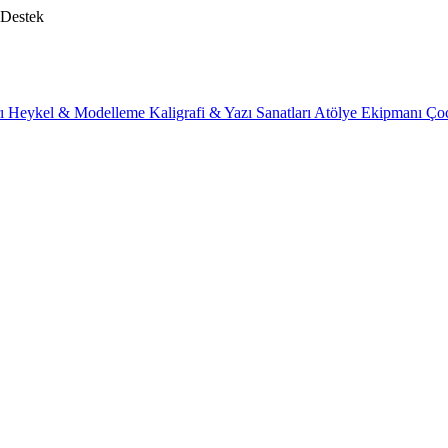
 Destek
rı
Heykel & Modelleme
Kaligrafi & Yazı Sanatları
Atölye Ekipmanı
Ço