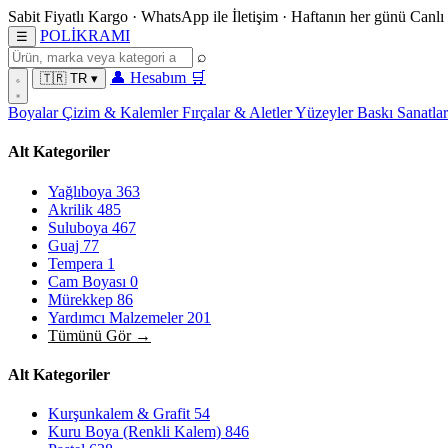
Sabit Fiyatlı Kargo
·
WhatsApp
ile İletişim
·
Haftanın her günü
Canlı
POL
İ
KRAMI
☰
⌕
👤
Hesabım
🛒
🇹🇷
TR
▾
Boyalar
Çizim & Kalemler
Fırçalar & Aletler
Yüzeyler
Baskı Sanatla
Alt Kategoriler
Yağlıboya
363
Akrilik
485
Suluboya
467
Guaj
77
Tempera
1
Cam Boyası
0
Mürekkep
86
Yardımcı Malzemeler
201
Tümünü Gör →
Alt Kategoriler
Kurşunkalem & Grafit
54
Kuru Boya (Renkli Kalem)
846