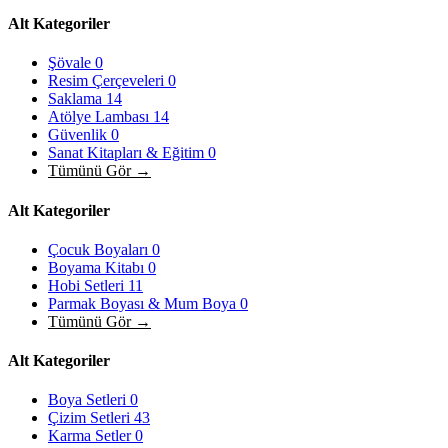
Alt Kategoriler
Şövale
0
Resim Çerçeveleri
0
Saklama
14
Atölye Lambası
14
Güvenlik
0
Sanat Kitapları & Eğitim
0
Tümünü Gör →
Alt Kategoriler
Çocuk Boyaları
0
Boyama Kitabı
0
Hobi Setleri
11
Parmak Boyası & Mum Boya
0
Tümünü Gör →
Alt Kategoriler
Boya Setleri
0
Çizim Setleri
43
Karma Setler
0