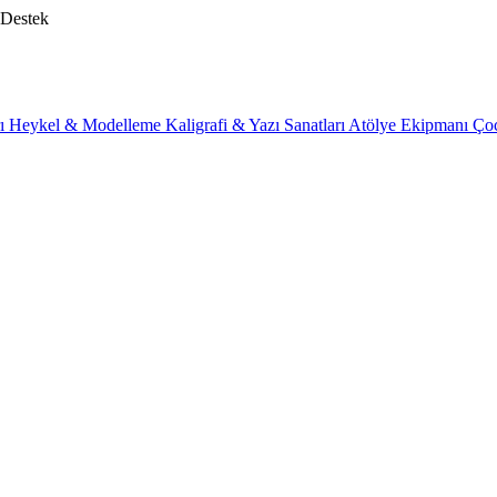
 Destek
rı
Heykel & Modelleme
Kaligrafi & Yazı Sanatları
Atölye Ekipmanı
Ço