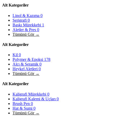
Alt Kategoriler
Linol & Kazıma
0
Serigrafi
0
Baskı Mürekkebi
1
Aletler & Pres
0
Tümünü Gör →
Alt Kategoriler
Kil
0
Polymer & Epoksi
178
Alçı & Seramik
0
Heykel Aletleri
0
Tümünü Gör →
Alt Kategoriler
Kaligrafi Mürekkebi
0
Kaligrafi Kalemi & Uçları
0
Brush Pen
0
Hat & Sumi
0
Tümünü Gör →