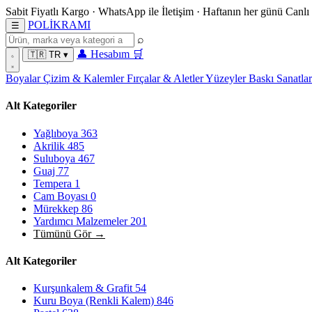
Sabit Fiyatlı Kargo
·
WhatsApp
ile İletişim
·
Haftanın her günü
Canlı
POL
İ
KRAMI
☰
⌕
👤
Hesabım
🛒
🇹🇷
TR
▾
Boyalar
Çizim & Kalemler
Fırçalar & Aletler
Yüzeyler
Baskı Sanatla
Alt Kategoriler
Yağlıboya
363
Akrilik
485
Suluboya
467
Guaj
77
Tempera
1
Cam Boyası
0
Mürekkep
86
Yardımcı Malzemeler
201
Tümünü Gör →
Alt Kategoriler
Kurşunkalem & Grafit
54
Kuru Boya (Renkli Kalem)
846