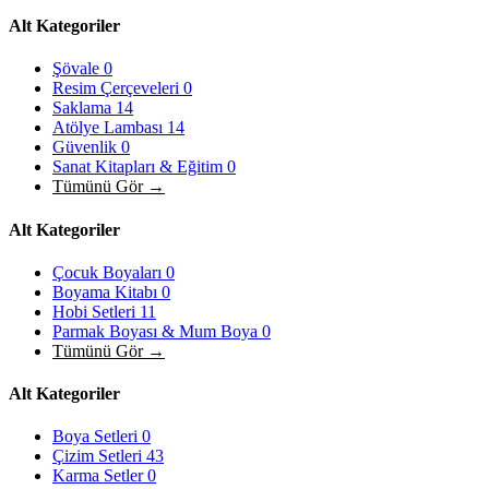
Alt Kategoriler
Şövale
0
Resim Çerçeveleri
0
Saklama
14
Atölye Lambası
14
Güvenlik
0
Sanat Kitapları & Eğitim
0
Tümünü Gör →
Alt Kategoriler
Çocuk Boyaları
0
Boyama Kitabı
0
Hobi Setleri
11
Parmak Boyası & Mum Boya
0
Tümünü Gör →
Alt Kategoriler
Boya Setleri
0
Çizim Setleri
43
Karma Setler
0