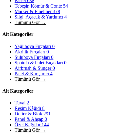
Pastel
638
Tebeşir, Kömür & Conté
54
Marker & Fineliner
378
Silgi, Açacak & Yardımcı
4
Tümünü Gör →
Alt Kategoriler
Yağlıboya Fırçaları
0
Akrilik Fırçaları
0
Suluboya Fırçaları
0
Spatula & Palet Bıçakları
0
Airbrush & Sünger
0
Palet & Karıştırıcı
4
Tümünü Gör →
Alt Kategoriler
Tuval
2
Resim Kâğıdı
8
Defter & Blok
291
Panel & Ahşap
0
Özel Kâğıtlar
144
Tümünü Gör →