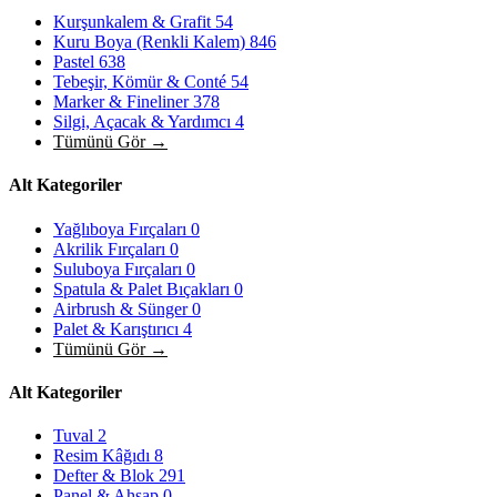
Kurşunkalem & Grafit
54
Kuru Boya (Renkli Kalem)
846
Pastel
638
Tebeşir, Kömür & Conté
54
Marker & Fineliner
378
Silgi, Açacak & Yardımcı
4
Tümünü Gör →
Alt Kategoriler
Yağlıboya Fırçaları
0
Akrilik Fırçaları
0
Suluboya Fırçaları
0
Spatula & Palet Bıçakları
0
Airbrush & Sünger
0
Palet & Karıştırıcı
4
Tümünü Gör →
Alt Kategoriler
Tuval
2
Resim Kâğıdı
8
Defter & Blok
291
Panel & Ahşap
0