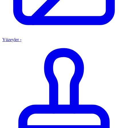
Yüzeyler
›