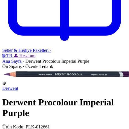
Setler & Hediye Paketleri
›
🌐
TR
👤
Hesabım
Ana Sayfa
›
Derwent Procolour Imperial Purple
Ön Sipariş · Özenle Tedarik
⊕
Derwent
Derwent Procolour Imperial
Purple
Ürün Kodu: PLK-012661