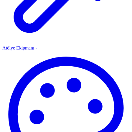
Atölye Ekipmanı
›