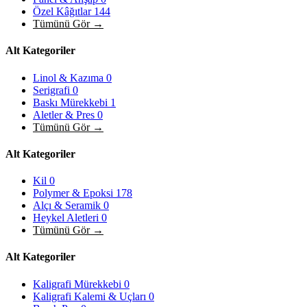
Özel Kâğıtlar
144
Tümünü Gör →
Alt Kategoriler
Linol & Kazıma
0
Serigrafi
0
Baskı Mürekkebi
1
Aletler & Pres
0
Tümünü Gör →
Alt Kategoriler
Kil
0
Polymer & Epoksi
178
Alçı & Seramik
0
Heykel Aletleri
0
Tümünü Gör →
Alt Kategoriler
Kaligrafi Mürekkebi
0
Kaligrafi Kalemi & Uçları
0