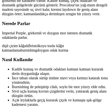
görkemli bir karakteri vardır. Kadife kumaş, çiçek odakları ve
dramatik gölgelerde gücünü gösterir. Procolour'un yağ-mum dengeli
madeni sayesinde uç sivri kalır, kremsi laydown ile geniş alanı
düzgün örter; katmanlandıkça derinleşen zengin bir yüzey verir.
Nerede Parlar
Imperial Purple, görkemli ve doygun mor istenen dramatik
odaklarda parlar.
dişli çizim kâğıdı
Bristol
koyu tonlu kâğıt
katmanlama
burnishing
doygun odak kurma
Nasıl Kullanılır
Kadife kumaş ve dramatik odakları katman katman kurarak
derin doygunluğa ulaşın.
İnce taban olarak sürüp üstüne mavi veya kırmızı katarak tonu
yönlendirin.
Burnishing ile pekiştirip cilalı, soylu bir mor yüzey elde edin.
Sivri uçla kumaş kıvrım çizgilerini verin, yatırarak geniş alanı
düzgün örtün.
Açık leylaklarla geçiş kurarak çiçek ve kumaşta ışık-gölge
kademesi yaratın.