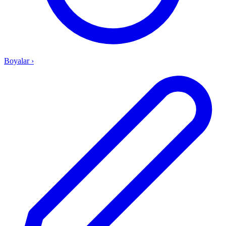
Boyalar
›