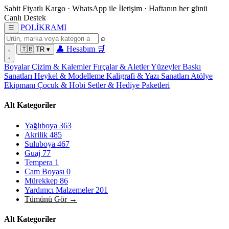
Sabit Fiyatlı Kargo
·
WhatsApp
ile İletişim
·
Haftanın her günü
Canlı Destek
POL
İ
KRAMI
☰
⌕
👤
Hesabım
🛒
🇹🇷
TR
▾
Boyalar
Çizim & Kalemler
Fırçalar & Aletler
Yüzeyler
Baskı
Sanatları
Heykel & Modelleme
Kaligrafi & Yazı Sanatları
Atölye
Ekipmanı
Çocuk & Hobi
Setler & Hediye Paketleri
Alt Kategoriler
Yağlıboya
363
Akrilik
485
Suluboya
467
Guaj
77
Tempera
1
Cam Boyası
0
Mürekkep
86
Yardımcı Malzemeler
201
Tümünü Gör →
Alt Kategoriler