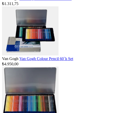
₺1.311,75
Van Gogh
Van Gogh Colour Pencil 60`lı Set
₺4.950,00