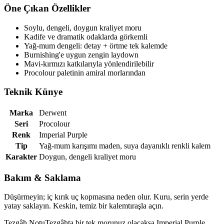
Öne Çıkan Özellikler
Soylu, dengeli, doygun kraliyet moru
Kadife ve dramatik odaklarda görkemli
Yağ-mum dengeli: detay + örtme tek kalemde
Burnishing'e uygun zengin laydown
Mavi-kırmızı katkılarıyla yönlendirilebilir
Procolour paletinin amiral morlarından
Teknik Künye
Marka
Derwent
Seri
Procolour
Renk
Imperial Purple
Tip
Yağ-mum karışımı maden, suya dayanıklı renkli kalem
Karakter
Doygun, dengeli kraliyet moru
Bakım & Saklama
Düşürmeyin; iç kırık uç kopmasına neden olur. Kuru, serin yerde
yatay saklayın. Keskin, temiz bir kalemtıraşla açın.
Tezgâh Notu
Tezgâhta bir tek morunuz olacaksa Imperial Purple