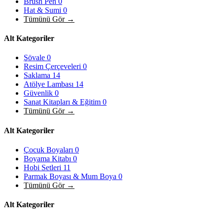
Brush Pen
0
Hat & Sumi
0
Tümünü Gör →
Alt Kategoriler
Şövale
0
Resim Çerçeveleri
0
Saklama
14
Atölye Lambası
14
Güvenlik
0
Sanat Kitapları & Eğitim
0
Tümünü Gör →
Alt Kategoriler
Çocuk Boyaları
0
Boyama Kitabı
0
Hobi Setleri
11
Parmak Boyası & Mum Boya
0
Tümünü Gör →
Alt Kategoriler