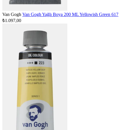
Van Gogh
Van Gogh Yağlı Boya 200 ML Yellowish Green 617
₺1.097,00