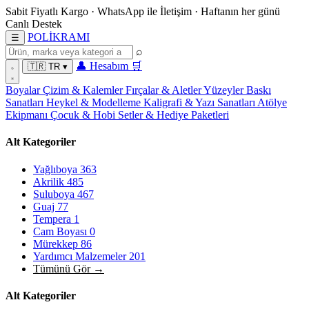
Sabit Fiyatlı Kargo
·
WhatsApp
ile İletişim
·
Haftanın her günü
Canlı Destek
POL
İ
KRAMI
☰
⌕
👤
Hesabım
🛒
🇹🇷
TR
▾
Boyalar
Çizim & Kalemler
Fırçalar & Aletler
Yüzeyler
Baskı
Sanatları
Heykel & Modelleme
Kaligrafi & Yazı Sanatları
Atölye
Ekipmanı
Çocuk & Hobi
Setler & Hediye Paketleri
Alt Kategoriler
Yağlıboya
363
Akrilik
485
Suluboya
467
Guaj
77
Tempera
1
Cam Boyası
0
Mürekkep
86
Yardımcı Malzemeler
201
Tümünü Gör →
Alt Kategoriler