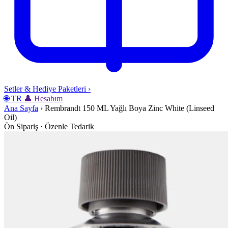
Setler & Hediye Paketleri
›
🌐
TR
👤
Hesabım
Ana Sayfa
›
Rembrandt 150 ML Yağlı Boya Zinc White (Linseed
Oil)
Ön Sipariş · Özenle Tedarik