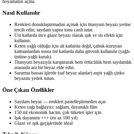
boyama
ton açma
Nasıl Kullanılır
Renkleri donuklaştırmadan açmak için titanyum beyazı yerine
tercih edin; saydam yapısı tonu canlı tutar.
Üst katlarda ince glaze beyazı olarak ışık ve sis efekti için
kullanın.
Keten yağlı olduğu için alt katlarda değil, çabuk-kuruyan
katmanlardan sonra üst katlarda daha güvenli kullanılır (yağlı-
üstüne-yağlı kuralı).
Titanyum beyazıyla karıştırarak hem örtücülük hem saydamlık
arasında ara bir beyaz elde edin.
Sararma hassas işlerde (saf beyaz alanlar) aspir yağlı çinko
beyazını yedek tutun.
Öne Çıkan Özellikler
Saydam beyaz — renkleri pastelleştirmeden açar
Keten yağı bağlayıcı: sağlam, dayanıklı film
150 ml ekonomik hacim, çok tüketen işler için
Işık dayanımı +++ (en az 100 yıl)
Glaze ve ışık geçişlerinde ideal