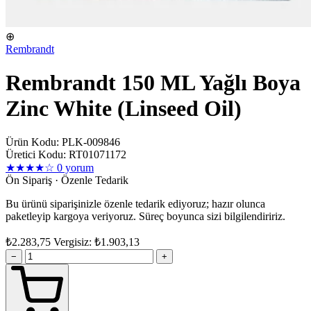
⊕
Rembrandt
Rembrandt 150 ML Yağlı Boya
Zinc White (Linseed Oil)
Ürün Kodu: PLK-009846
Üretici Kodu: RT01071172
★★★★☆
0 yorum
Ön Sipariş · Özenle Tedarik
Bu ürünü siparişinizle özenle tedarik ediyoruz; hazır olunca
paketleyip kargoya veriyoruz. Süreç boyunca sizi bilgilendiririz.
₺2.283,75
Vergisiz: ₺1.903,13
−
+