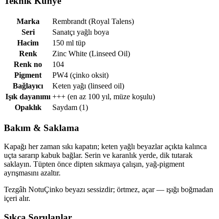
Teknik Künye
Marka
Rembrandt (Royal Talens)
Seri
Sanatçı yağlı boya
Hacim
150 ml tüp
Renk
Zinc White (Linseed Oil)
Renk no
104
Pigment
PW4 (çinko oksit)
Bağlayıcı
Keten yağı (linseed oil)
Işık dayanımı
+++ (en az 100 yıl, müze koşulu)
Opaklık
Saydam (1)
Bakım & Saklama
Kapağı her zaman sıkı kapatın; keten yağlı beyazlar açıkta kalınca
uçta sararıp kabuk bağlar. Serin ve karanlık yerde, dik tutarak
saklayın. Tüpten önce dipten sıkmaya çalışın, yağ-pigment
ayrışmasını azaltır.
Tezgâh Notu
Çinko beyazı sessizdir; örtmez, açar — ışığı boğmadan
içeri alır.
Sıkça Sorulanlar