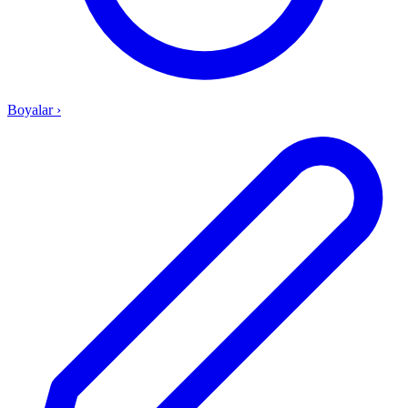
Boyalar
›