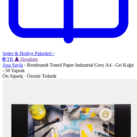
Setler & Hediye Paketleri
›
🌐
TR
👤
Hesabım
Ana Sayfa
›
Rembrandt Toned Paper Industrial Grey A4 - Gri Kağıt
- 50 Yaprak
Ön Sipariş · Özenle Tedarik