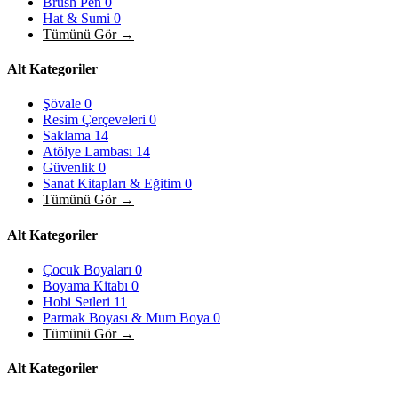
Brush Pen
0
Hat & Sumi
0
Tümünü Gör →
Alt Kategoriler
Şövale
0
Resim Çerçeveleri
0
Saklama
14
Atölye Lambası
14
Güvenlik
0
Sanat Kitapları & Eğitim
0
Tümünü Gör →
Alt Kategoriler
Çocuk Boyaları
0
Boyama Kitabı
0
Hobi Setleri
11
Parmak Boyası & Mum Boya
0
Tümünü Gör →
Alt Kategoriler