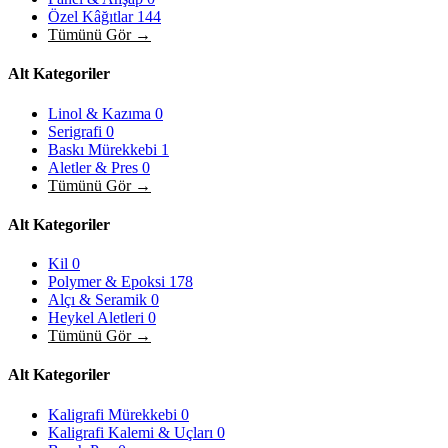
Özel Kâğıtlar
144
Tümünü Gör →
Alt Kategoriler
Linol & Kazıma
0
Serigrafi
0
Baskı Mürekkebi
1
Aletler & Pres
0
Tümünü Gör →
Alt Kategoriler
Kil
0
Polymer & Epoksi
178
Alçı & Seramik
0
Heykel Aletleri
0
Tümünü Gör →
Alt Kategoriler
Kaligrafi Mürekkebi
0
Kaligrafi Kalemi & Uçları
0