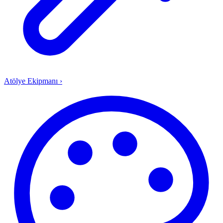
Atölye Ekipmanı
›