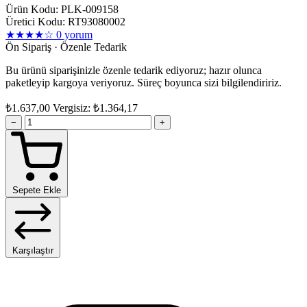
Ürün Kodu: PLK-009158
Üretici Kodu: RT93080002
★★★★☆
0 yorum
Ön Sipariş · Özenle Tedarik
Bu ürünü siparişinizle özenle tedarik ediyoruz; hazır olunca
paketleyip kargoya veriyoruz. Süreç boyunca sizi bilgilendiririz.
₺1.637,00
Vergisiz: ₺1.364,17
−
+
Sepete Ekle
Karşılaştır