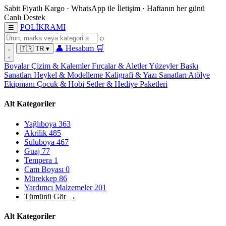
Sabit Fiyatlı Kargo
·
WhatsApp
ile İletişim
·
Haftanın her günü
Canlı Destek
POL
İ
KRAMI
☰
⌕
👤
Hesabım
🛒
🇹🇷
TR
▾
Boyalar
Çizim & Kalemler
Fırçalar & Aletler
Yüzeyler
Baskı
Sanatları
Heykel & Modelleme
Kaligrafi & Yazı Sanatları
Atölye
Ekipmanı
Çocuk & Hobi
Setler & Hediye Paketleri
Alt Kategoriler
Yağlıboya
363
Akrilik
485
Suluboya
467
Guaj
77
Tempera
1
Cam Boyası
0
Mürekkep
86
Yardımcı Malzemeler
201
Tümünü Gör →
Alt Kategoriler