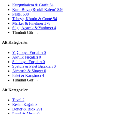
Kurşunkalem & Grafit
54
Kuru Boya (Renkli Kalem)
846
Pastel
638
Tebeşir, Kömür & Conté
54
Marker & Fineliner
378
Silgi, Açacak & Yardımcı
4
Tümünü Gör →
Alt Kategoriler
Yağlıboya Fırçaları
0
Akrilik Fırçaları
0
Suluboya Fırçaları
0
Spatula & Palet Bıçakları
0
Airbrush & Sünger
0
Palet & Karıştırıcı
4
Tümünü Gör →
Alt Kategoriler
Tuval
2
Resim Kâğıdı
8
Defter & Blok
291
Panel & Ahşap
0