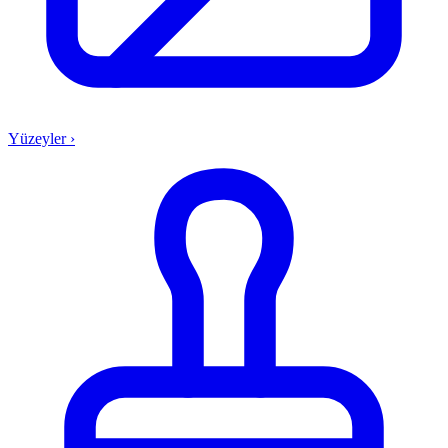
Yüzeyler
›