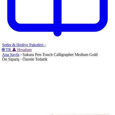
Setler & Hediye Paketleri
›
🌐
TR
👤
Hesabım
Ana Sayfa
›
Sakura Pen-Touch Calligrapher Medium Gold
Ön Sipariş · Özenle Tedarik