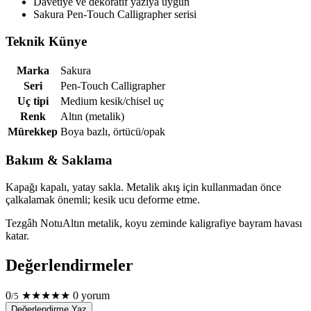
Davetiye ve dekoratif yazıya uygun
Sakura Pen-Touch Calligrapher serisi
Teknik Künye
Marka
Sakura
Seri
Pen-Touch Calligrapher
Uç tipi
Medium kesik/chisel uç
Renk
Altın (metalik)
Mürekkep
Boya bazlı, örtücü/opak
Bakım & Saklama
Kapağı kapalı, yatay sakla. Metalik akış için kullanmadan önce
çalkalamak önemli; kesik ucu deforme etme.
Tezgâh Notu
Altın metalik, koyu zeminde kaligrafiye bayram havası
katar.
Değerlendirmeler
0
★
★
★
★
★
0 yorum
/5
Değerlendirme Yaz