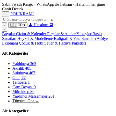
Sabit Fiyatlı Kargo
·
WhatsApp
ile İletişim
·
Haftanın her günü
Canlı Destek
POL
İ
KRAMI
☰
⌕
👤
Hesabım
🛒
🇹🇷
TR
▾
Boyalar
Çizim & Kalemler
Fırçalar & Aletler
Yüzeyler
Baskı
Sanatları
Heykel & Modelleme
Kaligrafi & Yazı Sanatları
Atölye
Ekipmanı
Çocuk & Hobi
Setler & Hediye Paketleri
Alt Kategoriler
Yağlıboya
363
Akrilik
485
Suluboya
467
Guaj
77
Tempera
1
Cam Boyası
0
Mürekkep
86
Yardımcı Malzemeler
201
Tümünü Gör →
Alt Kategoriler