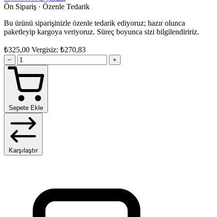
Ön Sipariş · Özenle Tedarik
Bu ürünü siparişinizle özenle tedarik ediyoruz; hazır olunca
paketleyip kargoya veriyoruz. Süreç boyunca sizi bilgilendiririz.
₺325,00
Vergisiz: ₺270,83
−
+
Sepete Ekle
Karşılaştır