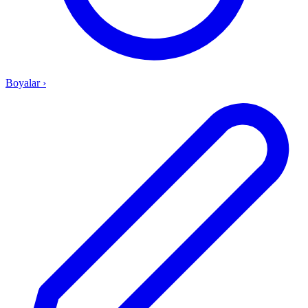
Boyalar
›