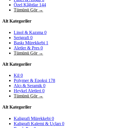
Özel Kâğıtlar
144
Tümünü Gör →
Alt Kategoriler
Linol & Kazıma
0
Serigrafi
0
Baskı Mürekkebi
1
Aletler & Pres
0
Tümünü Gör →
Alt Kategoriler
Kil
0
Polymer & Epoksi
178
Alçı & Seramik
0
Heykel Aletleri
0
Tümünü Gör →
Alt Kategoriler
Kaligrafi Mürekkebi
0
Kaligrafi Kalemi & Uçları
0