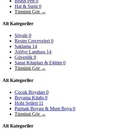
Brush Pen
0
Hat & Sumi
0
Tümünü Gör →
Alt Kategoriler
Şövale
0
Resim Çerçeveleri
0
Saklama
14
Atölye Lambası
14
Güvenlik
0
Sanat Kitapları & Eğitim
0
Tümünü Gör →
Alt Kategoriler
Çocuk Boyaları
0
Boyama Kitabı
0
Hobi Setleri
11
Parmak Boyası & Mum Boya
0
Tümünü Gör →
Alt Kategoriler