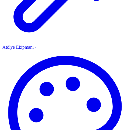
Atölye Ekipmanı
›