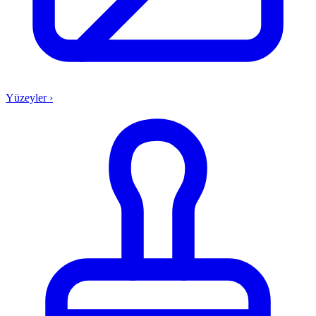
Yüzeyler
›