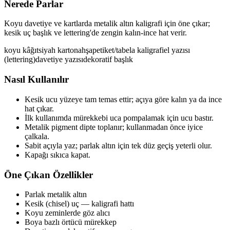
Nerede Parlar
Koyu davetiye ve kartlarda metalik altın kaligrafi için öne çıkar;
kesik uç başlık ve lettering'de zengin kalın-ince hat verir.
koyu kâğıt
siyah karton
ahşap
etiket/tabela
kaligrafi
el yazısı
(lettering)
davetiye yazısı
dekoratif başlık
Nasıl Kullanılır
Kesik ucu yüzeye tam temas ettir; açıya göre kalın ya da ince
hat çıkar.
İlk kullanımda mürekkebi uca pompalamak için ucu bastır.
Metalik pigment dipte toplanır; kullanmadan önce iyice
çalkala.
Sabit açıyla yaz; parlak altın için tek düz geçiş yeterli olur.
Kapağı sıkıca kapat.
Öne Çıkan Özellikler
Parlak metalik altın
Kesik (chisel) uç — kaligrafi hattı
Koyu zeminlerde göz alıcı
Boya bazlı örtücü mürekkep