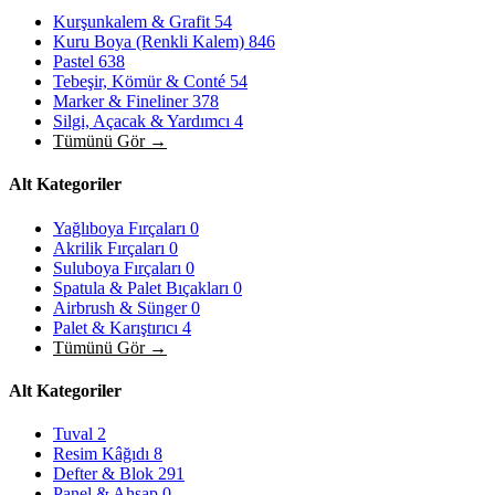
Kurşunkalem & Grafit
54
Kuru Boya (Renkli Kalem)
846
Pastel
638
Tebeşir, Kömür & Conté
54
Marker & Fineliner
378
Silgi, Açacak & Yardımcı
4
Tümünü Gör →
Alt Kategoriler
Yağlıboya Fırçaları
0
Akrilik Fırçaları
0
Suluboya Fırçaları
0
Spatula & Palet Bıçakları
0
Airbrush & Sünger
0
Palet & Karıştırıcı
4
Tümünü Gör →
Alt Kategoriler
Tuval
2
Resim Kâğıdı
8
Defter & Blok
291
Panel & Ahşap
0