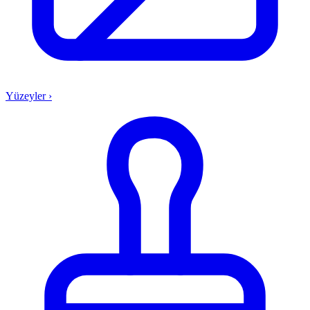
Yüzeyler
›