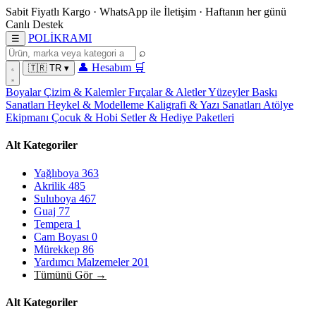
Sabit Fiyatlı Kargo
·
WhatsApp
ile İletişim
·
Haftanın her günü
Canlı Destek
POL
İ
KRAMI
☰
⌕
👤
Hesabım
🛒
🇹🇷
TR
▾
Boyalar
Çizim & Kalemler
Fırçalar & Aletler
Yüzeyler
Baskı
Sanatları
Heykel & Modelleme
Kaligrafi & Yazı Sanatları
Atölye
Ekipmanı
Çocuk & Hobi
Setler & Hediye Paketleri
Alt Kategoriler
Yağlıboya
363
Akrilik
485
Suluboya
467
Guaj
77
Tempera
1
Cam Boyası
0
Mürekkep
86
Yardımcı Malzemeler
201
Tümünü Gör →
Alt Kategoriler