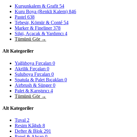
Kurşunkalem & Grafit
54
Kuru Boya (Renkli Kalem)
846
Pastel
638
Tebeşir, Kömür & Conté
54
Marker & Fineliner
378
Silgi, Açacak & Yardımcı
4
Tümünü Gör →
Alt Kategoriler
Yağlıboya Fırçaları
0
Akrilik Fırçaları
0
Suluboya Fırçaları
0
Spatula & Palet Bıçakları
0
Airbrush & Sünger
0
Palet & Karıştırıcı
4
Tümünü Gör →
Alt Kategoriler
Tuval
2
Resim Kâğıdı
8
Defter & Blok
291
Panel & Ahşap
0