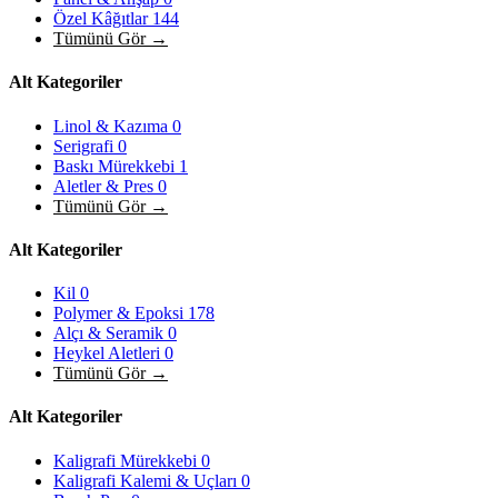
Özel Kâğıtlar
144
Tümünü Gör →
Alt Kategoriler
Linol & Kazıma
0
Serigrafi
0
Baskı Mürekkebi
1
Aletler & Pres
0
Tümünü Gör →
Alt Kategoriler
Kil
0
Polymer & Epoksi
178
Alçı & Seramik
0
Heykel Aletleri
0
Tümünü Gör →
Alt Kategoriler
Kaligrafi Mürekkebi
0
Kaligrafi Kalemi & Uçları
0