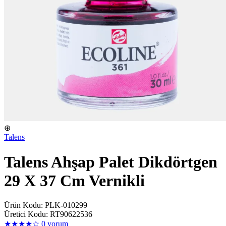
⊕
Talens
Talens Ahşap Palet Dikdörtgen
29 X 37 Cm Vernikli
Ürün Kodu: PLK-010299
Üretici Kodu: RT90622536
★★★★☆
0 yorum