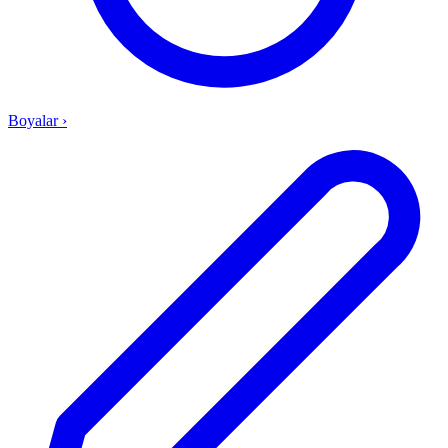
Boyalar
›