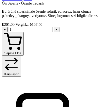
Ön Sipariş · Özenle Tedarik
Bu ürünü siparişinizle özenle tedarik ediyoruz; hazır olunca
paketleyip kargoya veriyoruz. Süreç boyunca sizi bilgilendiririz.
₺201,00
Vergisiz: ₺167,50
−
+
Sepete Ekle
Karşılaştır