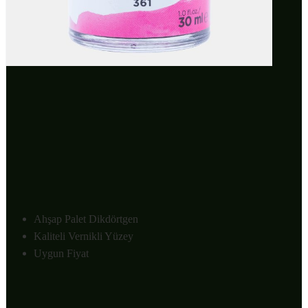
Ahşap Palet Dikdörtgen
Kaliteli Vernikli Yüzey
Uygun Fiyat