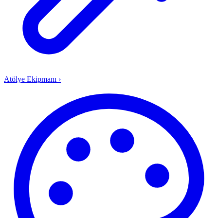
Atölye Ekipmanı
›