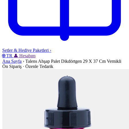
Setler & Hediye Paketleri
›
🌐
TR
👤
Hesabım
Ana Sayfa
›
Talens Ahşap Palet Dikdörtgen 29 X 37 Cm Vernikli
Ön Sipariş · Özenle Tedarik