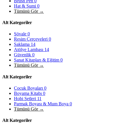
Brush Pen
0
Hat & Sumi
0
Tümünü Gör →
Alt Kategoriler
Şövale
0
Resim Çerçeveleri
0
Saklama
14
Atölye Lambası
14
Güvenlik
0
Sanat Kitapları & Eğitim
0
Tümünü Gör →
Alt Kategoriler
Çocuk Boyaları
0
Boyama Kitabı
0
Hobi Setleri
11
Parmak Boyası & Mum Boya
0
Tümünü Gör →
Alt Kategoriler