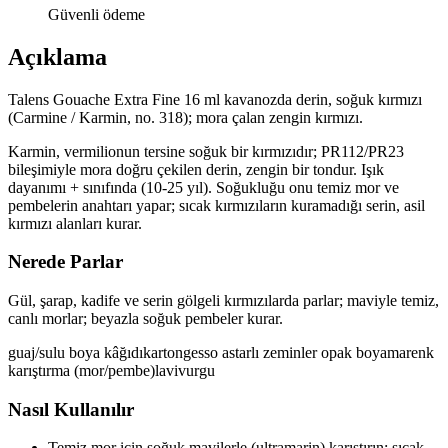
Güvenli ödeme
Açıklama
Talens Gouache Extra Fine 16 ml kavanozda derin, soğuk kırmızı
(Carmine / Karmin, no. 318); mora çalan zengin kırmızı.
Karmin, vermilionun tersine soğuk bir kırmızıdır; PR112/PR23
bileşimiyle mora doğru çekilen derin, zengin bir tondur. Işık
dayanımı + sınıfında (10-25 yıl). Soğukluğu onu temiz mor ve
pembelerin anahtarı yapar; sıcak kırmızıların kuramadığı serin, asil
kırmızı alanları kurar.
Nerede Parlar
Gül, şarap, kadife ve serin gölgeli kırmızılarda parlar; maviyle temiz,
canlı morlar; beyazla soğuk pembeler kurar.
guaj/sulu boya kâğıdı
karton
gesso astarlı zeminler
opak boyama
renk
karıştırma (mor/pembe)
lavi
vurgu
Nasıl Kullanılır
Temiz mor için soğuk mavilerle (ultramarin) karıştırın; sıcak