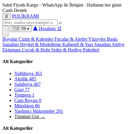
Sabit Fiyatlı Kargo
·
WhatsApp
ile İletişim
·
Haftanın her günü
Canlı Destek
POL
İ
KRAMI
☰
⌕
👤
Hesabım
🛒
🇹🇷
TR
▾
Boyalar
Çizim & Kalemler
Fırçalar & Aletler
Yüzeyler
Baskı
Sanatları
Heykel & Modelleme
Kaligrafi & Yazı Sanatları
Atölye
Ekipmanı
Çocuk & Hobi
Setler & Hediye Paketleri
Alt Kategoriler
Yağlıboya
363
Akrilik
485
Suluboya
467
Guaj
77
Tempera
1
Cam Boyası
0
Mürekkep
86
Yardımcı Malzemeler
201
Tümünü Gör →
Alt Kategoriler