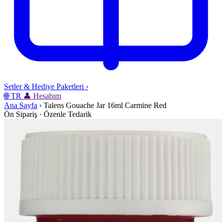
Setler & Hediye Paketleri
›
🌐
TR
👤
Hesabım
Ana Sayfa
›
Talens Gouache Jar 16ml Carmine Red
Ön Sipariş · Özenle Tedarik