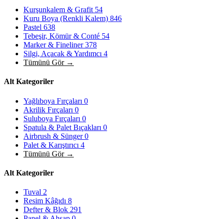
Kurşunkalem & Grafit
54
Kuru Boya (Renkli Kalem)
846
Pastel
638
Tebeşir, Kömür & Conté
54
Marker & Fineliner
378
Silgi, Açacak & Yardımcı
4
Tümünü Gör →
Alt Kategoriler
Yağlıboya Fırçaları
0
Akrilik Fırçaları
0
Suluboya Fırçaları
0
Spatula & Palet Bıçakları
0
Airbrush & Sünger
0
Palet & Karıştırıcı
4
Tümünü Gör →
Alt Kategoriler
Tuval
2
Resim Kâğıdı
8
Defter & Blok
291
Panel & Ahşap
0