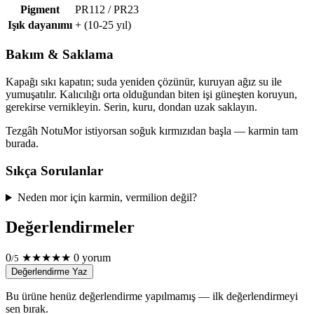
Pigment
PR112 / PR23
Işık dayanımı
+ (10-25 yıl)
Bakım & Saklama
Kapağı sıkı kapatın; suda yeniden çözünür, kuruyan ağız su ile
yumuşatılır. Kalıcılığı orta olduğundan biten işi güneşten koruyun,
gerekirse vernikleyin. Serin, kuru, dondan uzak saklayın.
Tezgâh Notu
Mor istiyorsan soğuk kırmızıdan başla — karmin tam
burada.
Sıkça Sorulanlar
Neden mor için karmin, vermilion değil?
Değerlendirmeler
0
★
★
★
★
★
0 yorum
/5
Değerlendirme Yaz
Bu ürüne henüz değerlendirme yapılmamış — ilk değerlendirmeyi
sen bırak.