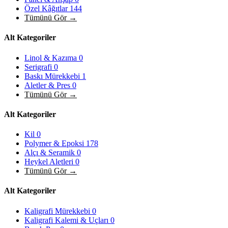
Özel Kâğıtlar
144
Tümünü Gör →
Alt Kategoriler
Linol & Kazıma
0
Serigrafi
0
Baskı Mürekkebi
1
Aletler & Pres
0
Tümünü Gör →
Alt Kategoriler
Kil
0
Polymer & Epoksi
178
Alçı & Seramik
0
Heykel Aletleri
0
Tümünü Gör →
Alt Kategoriler
Kaligrafi Mürekkebi
0
Kaligrafi Kalemi & Uçları
0