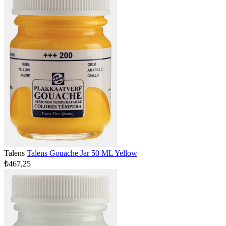
Talens
Talens Gouache Jar 50 ML Yellow
₺467,25