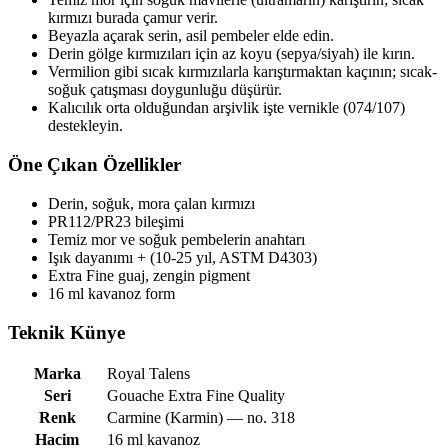
kırmızı burada çamur verir.
Beyazla açarak serin, asil pembeler elde edin.
Derin gölge kırmızıları için az koyu (sepya/siyah) ile kırın.
Vermilion gibi sıcak kırmızılarla karıştırmaktan kaçının; sıcak-
soğuk çatışması doygunluğu düşürür.
Kalıcılık orta olduğundan arşivlik işte vernikle (074/107)
destekleyin.
Öne Çıkan Özellikler
Derin, soğuk, mora çalan kırmızı
PR112/PR23 bileşimi
Temiz mor ve soğuk pembelerin anahtarı
Işık dayanımı + (10-25 yıl, ASTM D4303)
Extra Fine guaj, zengin pigment
16 ml kavanoz form
Teknik Künye
Marka
Royal Talens
Seri
Gouache Extra Fine Quality
Renk
Carmine (Karmin) — no. 318
Hacim
16 ml kavanoz