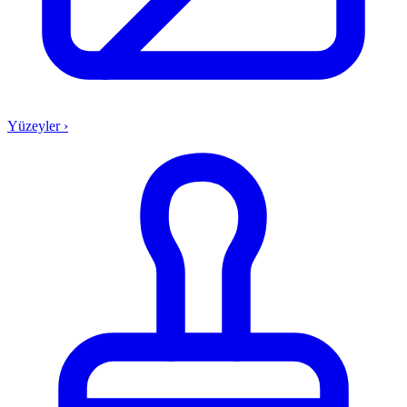
Yüzeyler
›