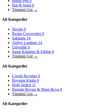
Brush Pen
0
Hat & Sumi
0
Tümünü Gör →
Alt Kategoriler
Şövale
0
Resim Çerçeveleri
0
Saklama
14
Atölye Lambası
14
Güvenlik
0
Sanat Kitapları & Eğitim
0
Tümünü Gör →
Alt Kategoriler
Çocuk Boyaları
0
Boyama Kitabı
0
Hobi Setleri
11
Parmak Boyası & Mum Boya
0
Tümünü Gör →
Alt Kategoriler