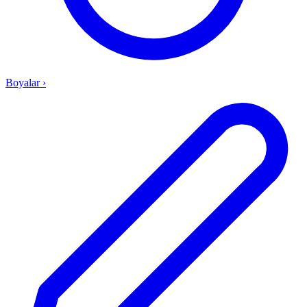
Boyalar
›