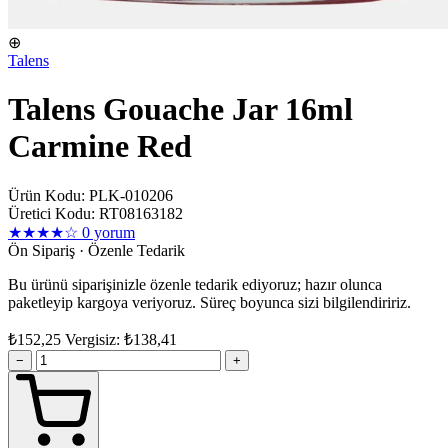
⊕
Talens
Talens Gouache Jar 16ml
Carmine Red
Ürün Kodu: PLK-010206
Üretici Kodu: RT08163182
★★★★☆
0 yorum
Ön Sipariş · Özenle Tedarik
Bu ürünü siparişinizle özenle tedarik ediyoruz; hazır olunca
paketleyip kargoya veriyoruz. Süreç boyunca sizi bilgilendiririz.
₺152,25
Vergisiz: ₺138,41
−
+