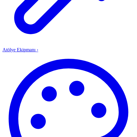
Atölye Ekipmanı
›