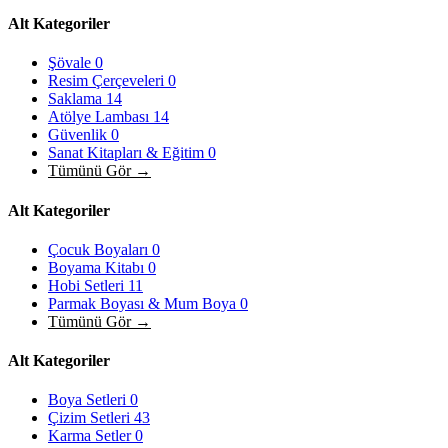
Alt Kategoriler
Şövale
0
Resim Çerçeveleri
0
Saklama
14
Atölye Lambası
14
Güvenlik
0
Sanat Kitapları & Eğitim
0
Tümünü Gör →
Alt Kategoriler
Çocuk Boyaları
0
Boyama Kitabı
0
Hobi Setleri
11
Parmak Boyası & Mum Boya
0
Tümünü Gör →
Alt Kategoriler
Boya Setleri
0
Çizim Setleri
43
Karma Setler
0