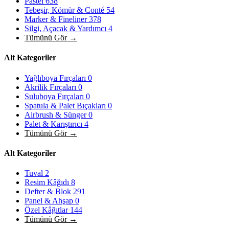
Pastel
638
Tebeşir, Kömür & Conté
54
Marker & Fineliner
378
Silgi, Açacak & Yardımcı
4
Tümünü Gör →
Alt Kategoriler
Yağlıboya Fırçaları
0
Akrilik Fırçaları
0
Suluboya Fırçaları
0
Spatula & Palet Bıçakları
0
Airbrush & Sünger
0
Palet & Karıştırıcı
4
Tümünü Gör →
Alt Kategoriler
Tuval
2
Resim Kâğıdı
8
Defter & Blok
291
Panel & Ahşap
0
Özel Kâğıtlar
144
Tümünü Gör →