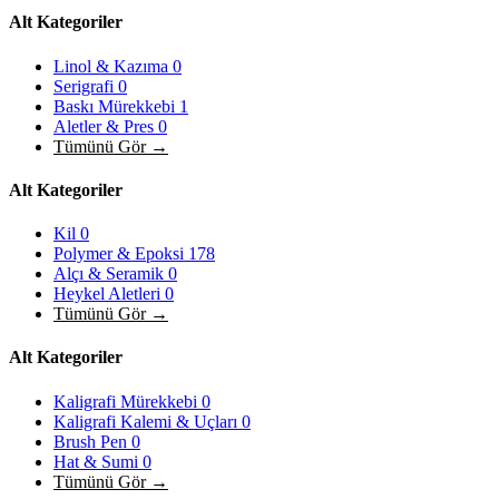
Alt Kategoriler
Linol & Kazıma
0
Serigrafi
0
Baskı Mürekkebi
1
Aletler & Pres
0
Tümünü Gör →
Alt Kategoriler
Kil
0
Polymer & Epoksi
178
Alçı & Seramik
0
Heykel Aletleri
0
Tümünü Gör →
Alt Kategoriler
Kaligrafi Mürekkebi
0
Kaligrafi Kalemi & Uçları
0
Brush Pen
0
Hat & Sumi
0
Tümünü Gör →