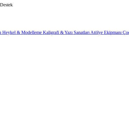
 Destek
rı
Heykel & Modelleme
Kaligrafi & Yazı Sanatları
Atölye Ekipmanı
Ço