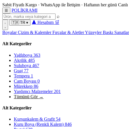
Sabit Fiyatlı Kargo
·
WhatsApp
ile İletişim
·
Haftanın her günü
Canlı
POL
İ
KRAMI
☰
⌕
👤
Hesabım
🛒
🇹🇷
TR
▾
Boyalar
Çizim & Kalemler
Fırçalar & Aletler
Yüzeyler
Baskı Sanatla
Alt Kategoriler
Yağlıboya
363
Akrilik
485
Suluboya
467
Guaj
77
Tempera
1
Cam Boyası
0
Mürekkep
86
Yardımcı Malzemeler
201
Tümünü Gör →
Alt Kategoriler
Kurşunkalem & Grafit
54
Kuru Boya (Renkli Kalem)
846