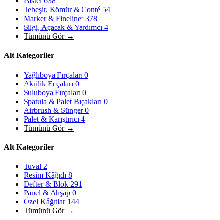
Pastel
638
Tebeşir, Kömür & Conté
54
Marker & Fineliner
378
Silgi, Açacak & Yardımcı
4
Tümünü Gör →
Alt Kategoriler
Yağlıboya Fırçaları
0
Akrilik Fırçaları
0
Suluboya Fırçaları
0
Spatula & Palet Bıçakları
0
Airbrush & Sünger
0
Palet & Karıştırıcı
4
Tümünü Gör →
Alt Kategoriler
Tuval
2
Resim Kâğıdı
8
Defter & Blok
291
Panel & Ahşap
0
Özel Kâğıtlar
144
Tümünü Gör →