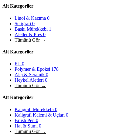
Alt Kategoriler
Linol & Kazıma
0
Serigrafi
0
Baskı Mürekkebi
1
Aletler & Pres
0
Tümünü Gör →
Alt Kategoriler
Kil
0
Polymer & Epoksi
178
Alçı & Seramik
0
Heykel Aletleri
0
Tümünü Gör →
Alt Kategoriler
Kaligrafi Mürekkebi
0
Kaligrafi Kalemi & Uçları
0
Brush Pen
0
Hat & Sumi
0
Tümünü Gör →