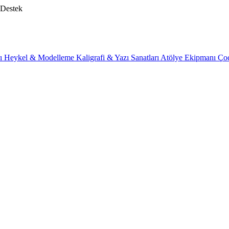
 Destek
rı
Heykel & Modelleme
Kaligrafi & Yazı Sanatları
Atölye Ekipmanı
Ço