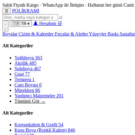
Sabit Fiyatlı Kargo
·
WhatsApp
ile İletişim
·
Haftanın her günü
Canlı
POL
İ
KRAMI
☰
⌕
👤
Hesabım
🛒
🇹🇷
TR
▾
Boyalar
Çizim & Kalemler
Fırçalar & Aletler
Yüzeyler
Baskı Sanatla
Alt Kategoriler
Yağlıboya
363
Akrilik
485
Suluboya
467
Guaj
77
Tempera
1
Cam Boyası
0
Mürekkep
86
Yardımcı Malzemeler
201
Tümünü Gör →
Alt Kategoriler
Kurşunkalem & Grafit
54
Kuru Boya (Renkli Kalem)
846