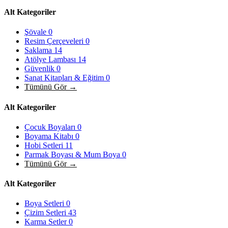
Alt Kategoriler
Şövale
0
Resim Çerçeveleri
0
Saklama
14
Atölye Lambası
14
Güvenlik
0
Sanat Kitapları & Eğitim
0
Tümünü Gör →
Alt Kategoriler
Çocuk Boyaları
0
Boyama Kitabı
0
Hobi Setleri
11
Parmak Boyası & Mum Boya
0
Tümünü Gör →
Alt Kategoriler
Boya Setleri
0
Çizim Setleri
43
Karma Setler
0