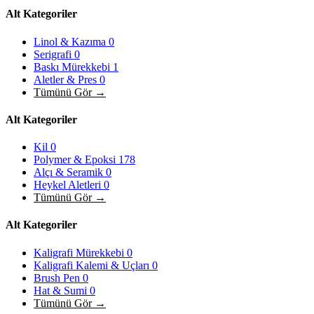
Alt Kategoriler
Linol & Kazıma
0
Serigrafi
0
Baskı Mürekkebi
1
Aletler & Pres
0
Tümünü Gör →
Alt Kategoriler
Kil
0
Polymer & Epoksi
178
Alçı & Seramik
0
Heykel Aletleri
0
Tümünü Gör →
Alt Kategoriler
Kaligrafi Mürekkebi
0
Kaligrafi Kalemi & Uçları
0
Brush Pen
0
Hat & Sumi
0
Tümünü Gör →