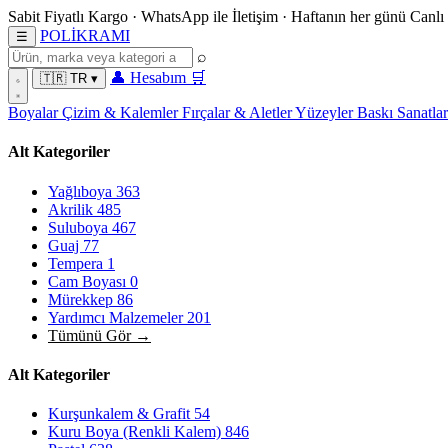
Sabit Fiyatlı Kargo
·
WhatsApp
ile İletişim
·
Haftanın her günü
Canlı
POL
İ
KRAMI
☰
⌕
👤
Hesabım
🛒
🇹🇷
TR
▾
Boyalar
Çizim & Kalemler
Fırçalar & Aletler
Yüzeyler
Baskı Sanatla
Alt Kategoriler
Yağlıboya
363
Akrilik
485
Suluboya
467
Guaj
77
Tempera
1
Cam Boyası
0
Mürekkep
86
Yardımcı Malzemeler
201
Tümünü Gör →
Alt Kategoriler
Kurşunkalem & Grafit
54
Kuru Boya (Renkli Kalem)
846