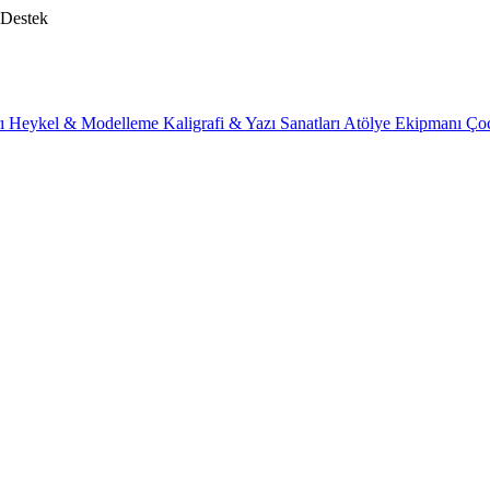
 Destek
rı
Heykel & Modelleme
Kaligrafi & Yazı Sanatları
Atölye Ekipmanı
Ço