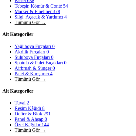
Pastel
638
Tebeşir, Kömür & Conté
54
Marker & Fineliner
378
Silgi, Açacak & Yardımcı
4
Tümünü Gör →
Alt Kategoriler
Yağlıboya Fırçaları
0
Akrilik Fırçaları
0
Suluboya Fırçaları
0
Spatula & Palet Bıçakları
0
Airbrush & Sünger
0
Palet & Karıştırıcı
4
Tümünü Gör →
Alt Kategoriler
Tuval
2
Resim Kâğıdı
8
Defter & Blok
291
Panel & Ahşap
0
Özel Kâğıtlar
144
Tümünü Gör →