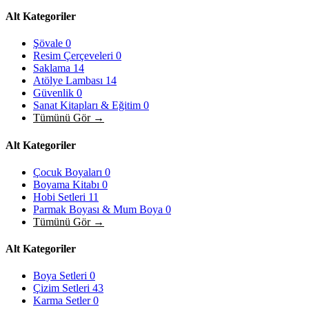
Alt Kategoriler
Şövale
0
Resim Çerçeveleri
0
Saklama
14
Atölye Lambası
14
Güvenlik
0
Sanat Kitapları & Eğitim
0
Tümünü Gör →
Alt Kategoriler
Çocuk Boyaları
0
Boyama Kitabı
0
Hobi Setleri
11
Parmak Boyası & Mum Boya
0
Tümünü Gör →
Alt Kategoriler
Boya Setleri
0
Çizim Setleri
43
Karma Setler
0