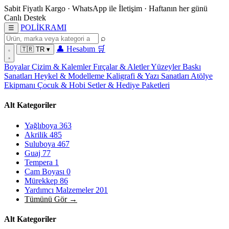
Sabit Fiyatlı Kargo
·
WhatsApp
ile İletişim
·
Haftanın her günü
Canlı Destek
POL
İ
KRAMI
☰
⌕
👤
Hesabım
🛒
🇹🇷
TR
▾
Boyalar
Çizim & Kalemler
Fırçalar & Aletler
Yüzeyler
Baskı
Sanatları
Heykel & Modelleme
Kaligrafi & Yazı Sanatları
Atölye
Ekipmanı
Çocuk & Hobi
Setler & Hediye Paketleri
Alt Kategoriler
Yağlıboya
363
Akrilik
485
Suluboya
467
Guaj
77
Tempera
1
Cam Boyası
0
Mürekkep
86
Yardımcı Malzemeler
201
Tümünü Gör →
Alt Kategoriler