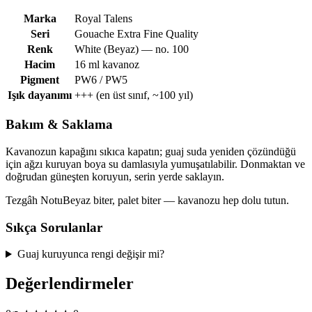
Marka
Royal Talens
Seri
Gouache Extra Fine Quality
Renk
White (Beyaz) — no. 100
Hacim
16 ml kavanoz
Pigment
PW6 / PW5
Işık dayanımı
+++ (en üst sınıf, ~100 yıl)
Bakım & Saklama
Kavanozun kapağını sıkıca kapatın; guaj suda yeniden çözündüğü
için ağzı kuruyan boya su damlasıyla yumuşatılabilir. Donmaktan ve
doğrudan güneşten koruyun, serin yerde saklayın.
Tezgâh Notu
Beyaz biter, palet biter — kavanozu hep dolu tutun.
Sıkça Sorulanlar
Guaj kuruyunca rengi değişir mi?
Değerlendirmeler