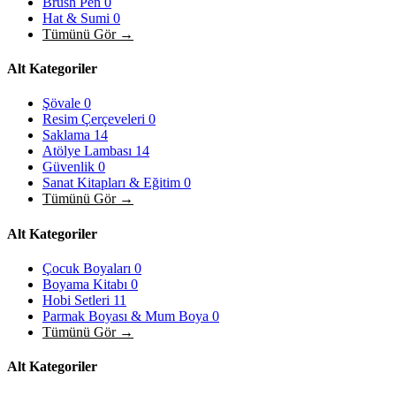
Brush Pen
0
Hat & Sumi
0
Tümünü Gör →
Alt Kategoriler
Şövale
0
Resim Çerçeveleri
0
Saklama
14
Atölye Lambası
14
Güvenlik
0
Sanat Kitapları & Eğitim
0
Tümünü Gör →
Alt Kategoriler
Çocuk Boyaları
0
Boyama Kitabı
0
Hobi Setleri
11
Parmak Boyası & Mum Boya
0
Tümünü Gör →
Alt Kategoriler