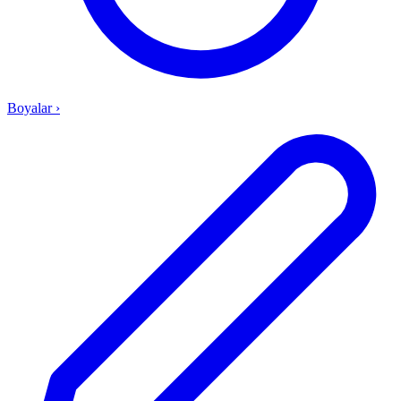
Boyalar
›