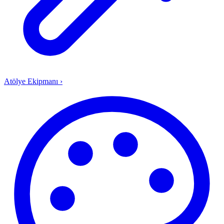
Atölye Ekipmanı
›