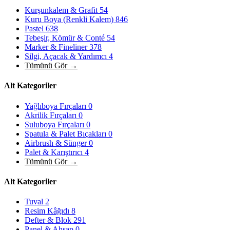
Kurşunkalem & Grafit
54
Kuru Boya (Renkli Kalem)
846
Pastel
638
Tebeşir, Kömür & Conté
54
Marker & Fineliner
378
Silgi, Açacak & Yardımcı
4
Tümünü Gör →
Alt Kategoriler
Yağlıboya Fırçaları
0
Akrilik Fırçaları
0
Suluboya Fırçaları
0
Spatula & Palet Bıçakları
0
Airbrush & Sünger
0
Palet & Karıştırıcı
4
Tümünü Gör →
Alt Kategoriler
Tuval
2
Resim Kâğıdı
8
Defter & Blok
291
Panel & Ahşap
0