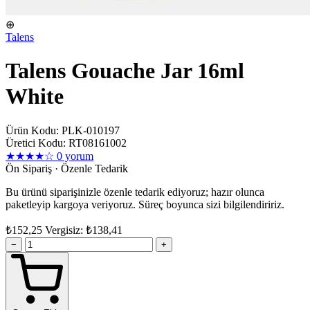
⊕
Talens
Talens Gouache Jar 16ml
White
Ürün Kodu: PLK-010197
Üretici Kodu: RT08161002
★★★★☆
0 yorum
Ön Sipariş · Özenle Tedarik
Bu ürünü siparişinizle özenle tedarik ediyoruz; hazır olunca
paketleyip kargoya veriyoruz. Süreç boyunca sizi bilgilendiririz.
₺152,25
Vergisiz: ₺138,41
−
+