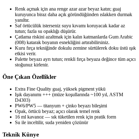
Renk açmak için ana renge azar azar beyaz katın; guaj
kuruyunca biraz daha açık göründüğünden ıslakken durmak
yanıltır.
Saf örtücülük isterseniz suyu kıvamı koruyacak kadar az
tutun; fazla su opaklığı düşürür.
Çatlama riskini azaltmak için kalın katmanlarda Gum Arabic
(008) katarak boyanın esnekliğini artırabilirsiniz.
Kuru fırça tekniğinde dokulu zemine sürtülerek doku üstü ışık
etkisi verir.
Palette beyazı ayrı tutun; renkli fırça beyaza değince tüm açıcı
stoğunuz kirlenir.
Öne Çıkan Özellikler
Extra Fine Quality guaj, yüksek pigment yükü
Işık dayanımı +++ (müze koşullarında ~100 yıl, ASTM
D4303)
PW6/PW5 — titanyum + çinko beyazı bileşimi
Opak, örtücü beyaz; açıcı olarak temel renk
16 ml kavanoz — sık tüketilen renk için pratik form
Su ile inceltilir, suda yeniden çözünür
Teknik Künye