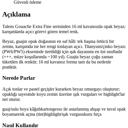
Güvenli ödeme
Açıklama
Talens Gouache Extra Fine serisinden 16 ml kavanozda opak beyaz;
karışımlarda açıcı görevi gören temel renk.
Beyaz, guajın opak doğasının en saf hâli: tek başına örtücü bir
zemin, karışımda ise her rengi tonlayan açıcı. Titanyum/çinko beyazı
(PW6/PW5) ekseninde üretildiği için ışık dayanımı en üst sınıftadır
(+++, müze koşullarında ~100 yıl). Guajta beyaz çoğu zaman
tüketilen ilk renktir; 16 ml kavanoz formu tam da bu nedenle
pratiktir.
Nerede Parlar
Açık tonlar ve pastel geçişler kurarken beyaz omurgayı oluşturur;
opaklığı sayesinde koyu zemin üzerine ışık vurguları ve highlight'lar
net oturur.
guaj/sulu boya kâğıdı
karton
gesso ile astarlanmış ahşap ve tuval
opak
boyama
renk açma (tint)
highlight/ışık vurgusu
kuru fırça
Nasıl Kullanılır