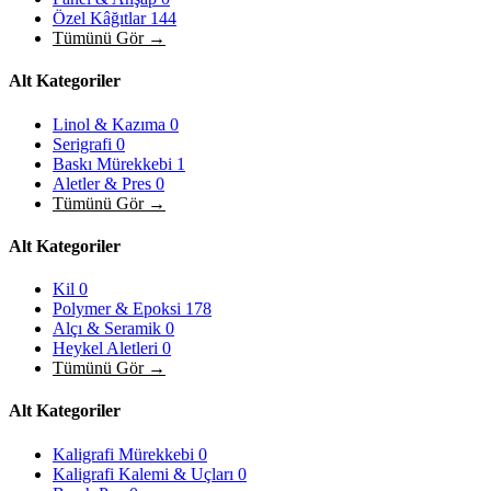
Özel Kâğıtlar
144
Tümünü Gör →
Alt Kategoriler
Linol & Kazıma
0
Serigrafi
0
Baskı Mürekkebi
1
Aletler & Pres
0
Tümünü Gör →
Alt Kategoriler
Kil
0
Polymer & Epoksi
178
Alçı & Seramik
0
Heykel Aletleri
0
Tümünü Gör →
Alt Kategoriler
Kaligrafi Mürekkebi
0
Kaligrafi Kalemi & Uçları
0