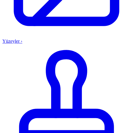
Yüzeyler
›