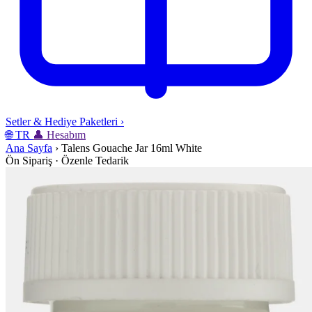
Setler & Hediye Paketleri
›
🌐
TR
👤
Hesabım
Ana Sayfa
›
Talens Gouache Jar 16ml White
Ön Sipariş · Özenle Tedarik