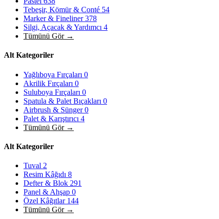
Pastel
638
Tebeşir, Kömür & Conté
54
Marker & Fineliner
378
Silgi, Açacak & Yardımcı
4
Tümünü Gör →
Alt Kategoriler
Yağlıboya Fırçaları
0
Akrilik Fırçaları
0
Suluboya Fırçaları
0
Spatula & Palet Bıçakları
0
Airbrush & Sünger
0
Palet & Karıştırıcı
4
Tümünü Gör →
Alt Kategoriler
Tuval
2
Resim Kâğıdı
8
Defter & Blok
291
Panel & Ahşap
0
Özel Kâğıtlar
144
Tümünü Gör →