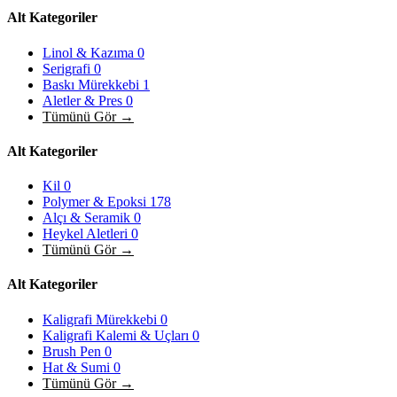
Alt Kategoriler
Linol & Kazıma
0
Serigrafi
0
Baskı Mürekkebi
1
Aletler & Pres
0
Tümünü Gör →
Alt Kategoriler
Kil
0
Polymer & Epoksi
178
Alçı & Seramik
0
Heykel Aletleri
0
Tümünü Gör →
Alt Kategoriler
Kaligrafi Mürekkebi
0
Kaligrafi Kalemi & Uçları
0
Brush Pen
0
Hat & Sumi
0
Tümünü Gör →