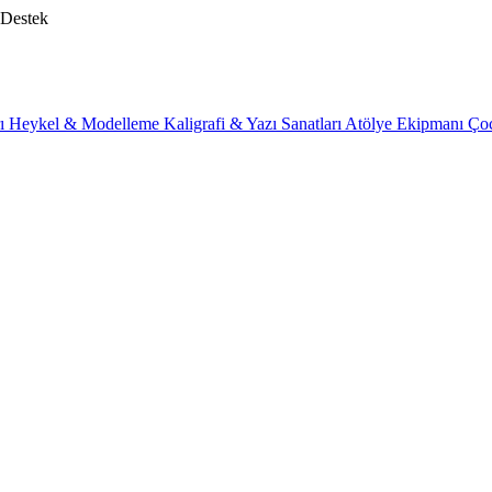
 Destek
rı
Heykel & Modelleme
Kaligrafi & Yazı Sanatları
Atölye Ekipmanı
Ço