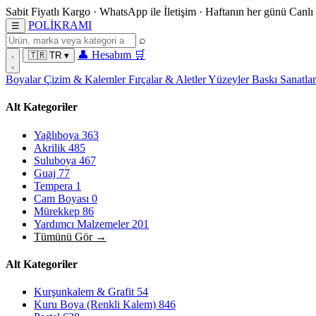
Sabit Fiyatlı Kargo
·
WhatsApp
ile İletişim
·
Haftanın her günü
Canlı
POL
İ
KRAMI
☰
⌕
👤
Hesabım
🛒
🇹🇷
TR
▾
Boyalar
Çizim & Kalemler
Fırçalar & Aletler
Yüzeyler
Baskı Sanatla
Alt Kategoriler
Yağlıboya
363
Akrilik
485
Suluboya
467
Guaj
77
Tempera
1
Cam Boyası
0
Mürekkep
86
Yardımcı Malzemeler
201
Tümünü Gör →
Alt Kategoriler
Kurşunkalem & Grafit
54
Kuru Boya (Renkli Kalem)
846