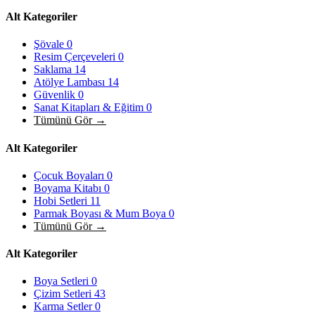
Alt Kategoriler
Şövale
0
Resim Çerçeveleri
0
Saklama
14
Atölye Lambası
14
Güvenlik
0
Sanat Kitapları & Eğitim
0
Tümünü Gör →
Alt Kategoriler
Çocuk Boyaları
0
Boyama Kitabı
0
Hobi Setleri
11
Parmak Boyası & Mum Boya
0
Tümünü Gör →
Alt Kategoriler
Boya Setleri
0
Çizim Setleri
43
Karma Setler
0