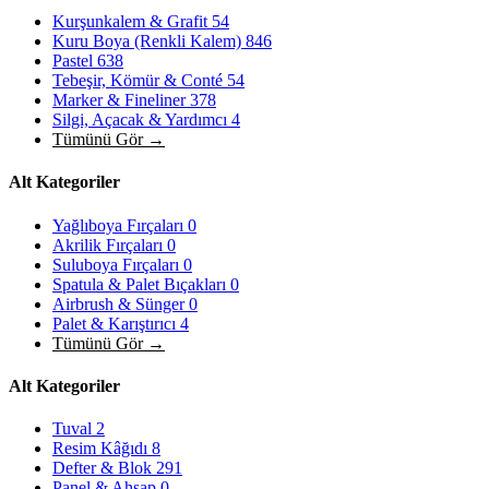
Kurşunkalem & Grafit
54
Kuru Boya (Renkli Kalem)
846
Pastel
638
Tebeşir, Kömür & Conté
54
Marker & Fineliner
378
Silgi, Açacak & Yardımcı
4
Tümünü Gör →
Alt Kategoriler
Yağlıboya Fırçaları
0
Akrilik Fırçaları
0
Suluboya Fırçaları
0
Spatula & Palet Bıçakları
0
Airbrush & Sünger
0
Palet & Karıştırıcı
4
Tümünü Gör →
Alt Kategoriler
Tuval
2
Resim Kâğıdı
8
Defter & Blok
291
Panel & Ahşap
0