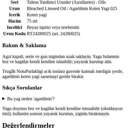
Seri
Talens Yardimci Urunler (Auxiliaries) - Oils
Urun
Bleached Linseed Oil / Agartilmis Keten Yagi 025
Icerik
Keten yagi
Hacim
75 ml
Inceltici
Beyaz ispirto veya terebentin
Urun Kodu
RT24280025 (art. 24280025)
Bakım & Saklama
Agzi kapali, serin ve gun isigindan uzak saklayin. Yaga bulanmis
bez ve kagitlar kendi kendine isinabilir; yayarak kurutup atin.
Tezgâh Notu
Parlakligi acik tonlara guvenle katmak istedigin yerde,
agartilmis keten yagi sararmayi geride birakir.
Sıkça Sorulanlar
Bu yag neden 'agartilmis'?
Yaga doymus bez ve kagitlar kendi kendine tutusabilir (oksidasyon
isisi); kullanim sonrasi yayarak kurutun, yiginla birakmayin.
Değerlendirmeler