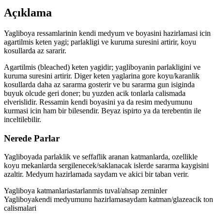
Açıklama
Yagliboya ressamlarinin kendi medyum ve boyasini hazirlamasi icin
agartilmis keten yagi; parlakligi ve kuruma suresini artirir, koyu
kosullarda az sararir.
Agartilmis (bleached) keten yagidir; yagliboyanin parlakligini ve
kuruma suresini artirir. Diger keten yaglarina gore koyu/karanlik
kosullarda daha az sararma gosterir ve bu sararma gun isiginda
buyuk olcude geri doner; bu yuzden acik tonlarla calismada
elverislidir. Ressamin kendi boyasini ya da resim medyumunu
kurmasi icin ham bir bilesendir. Beyaz ispirto ya da terebentin ile
inceltilebilir.
Nerede Parlar
Yagliboyada parlaklik ve seffaflik aranan katmanlarda, ozellikle
koyu mekanlarda sergilenecek/saklanacak islerde sararma kaygisini
azaltir. Medyum hazirlamada saydam ve akici bir taban verir.
Yagliboya katmanlari
astarlanmis tuval/ahsap zeminler
Yagliboya
kendi medyumunu hazirlama
saydam katman/glaze
acik ton
calismalari