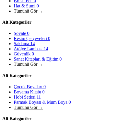
Brush Pen
0
Hat & Sumi
0
Tümünü Gör →
Alt Kategoriler
Şövale
0
Resim Çerçeveleri
0
Saklama
14
Atölye Lambası
14
Güvenlik
0
Sanat Kitapları & Eğitim
0
Tümünü Gör →
Alt Kategoriler
Çocuk Boyaları
0
Boyama Kitabı
0
Hobi Setleri
11
Parmak Boyası & Mum Boya
0
Tümünü Gör →
Alt Kategoriler