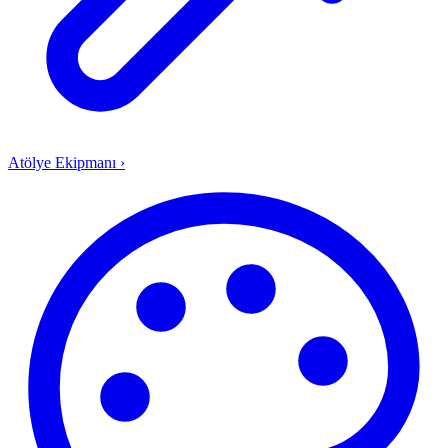
Atölye Ekipmanı
›