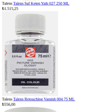
Talens
Talens Saf Keten Yağı 027 250 ML
₺1.515,25
Talens
Talens Retouching Varnish 004 75 ML
₺556,00