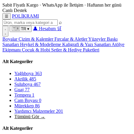
Sabit Fiyatlı Kargo
·
WhatsApp
ile İletişim
·
Haftanın her günü
Canlı Destek
POL
İ
KRAMI
☰
⌕
👤
Hesabım
🛒
🇹🇷
TR
▾
Boyalar
Çizim & Kalemler
Fırçalar & Aletler
Yüzeyler
Baskı
Sanatları
Heykel & Modelleme
Kaligrafi & Yazı Sanatları
Atölye
Ekipmanı
Çocuk & Hobi
Setler & Hediye Paketleri
Alt Kategoriler
Yağlıboya
363
Akrilik
485
Suluboya
467
Guaj
77
Tempera
1
Cam Boyası
0
Mürekkep
86
Yardımcı Malzemeler
201
Tümünü Gör →
Alt Kategoriler