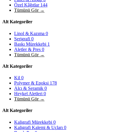
Özel Kâğıtlar
144
Tümünü Gör →
Alt Kategoriler
Linol & Kazıma
0
Serigrafi
0
Baskı Mürekkebi
1
Aletler & Pres
0
Tümünü Gör →
Alt Kategoriler
Kil
0
Polymer & Epoksi
178
Alçı & Seramik
0
Heykel Aletleri
0
Tümünü Gör →
Alt Kategoriler
Kaligrafi Mürekkebi
0
Kaligrafi Kalemi & Uçları
0