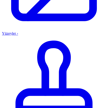
Yüzeyler
›