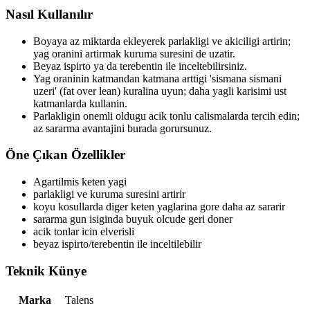
Nasıl Kullanılır
Boyaya az miktarda ekleyerek parlakligi ve akiciligi artirin;
yag oranini artirmak kuruma suresini de uzatir.
Beyaz ispirto ya da terebentin ile inceltebilirsiniz.
Yag oraninin katmandan katmana arttigi 'sismana sismani
uzeri' (fat over lean) kuralina uyun; daha yagli karisimi ust
katmanlarda kullanin.
Parlakligin onemli oldugu acik tonlu calismalarda tercih edin;
az sararma avantajini burada gorursunuz.
Öne Çıkan Özellikler
Agartilmis keten yagi
parlakligi ve kuruma suresini artirir
koyu kosullarda diger keten yaglarina gore daha az sararir
sararma gun isiginda buyuk olcude geri doner
acik tonlar icin elverisli
beyaz ispirto/terebentin ile inceltilebilir
Teknik Künye
Marka
Talens