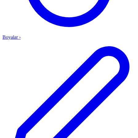
Boyalar
›