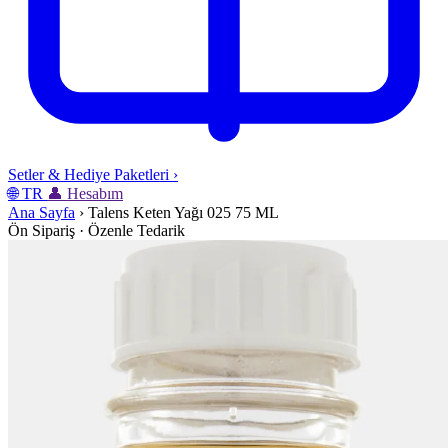
Setler & Hediye Paketleri
›
🌐
TR
👤
Hesabım
Ana Sayfa
›
Talens Keten Yağı 025 75 ML
Ön Sipariş · Özenle Tedarik