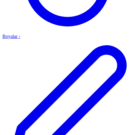
Boyalar
›