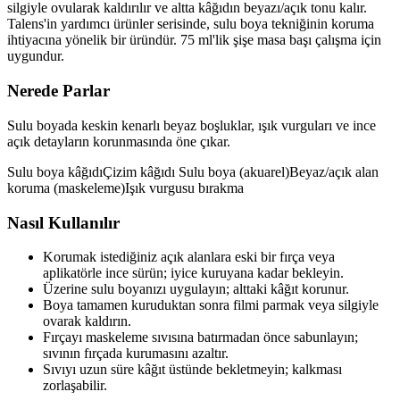
silgiyle ovularak kaldırılır ve altta kâğıdın beyazı/açık tonu kalır.
Talens'in yardımcı ürünler serisinde, sulu boya tekniğinin koruma
ihtiyacına yönelik bir üründür. 75 ml'lik şişe masa başı çalışma için
uygundur.
Nerede Parlar
Sulu boyada keskin kenarlı beyaz boşluklar, ışık vurguları ve ince
açık detayların korunmasında öne çıkar.
Sulu boya kâğıdı
Çizim kâğıdı
Sulu boya (akuarel)
Beyaz/açık alan
koruma (maskeleme)
Işık vurgusu bırakma
Nasıl Kullanılır
Korumak istediğiniz açık alanlara eski bir fırça veya
aplikatörle ince sürün; iyice kuruyana kadar bekleyin.
Üzerine sulu boyanızı uygulayın; alttaki kâğıt korunur.
Boya tamamen kuruduktan sonra filmi parmak veya silgiyle
ovarak kaldırın.
Fırçayı maskeleme sıvısına batırmadan önce sabunlayın;
sıvının fırçada kurumasını azaltır.
Sıvıyı uzun süre kâğıt üstünde bekletmeyin; kalkması
zorlaşabilir.