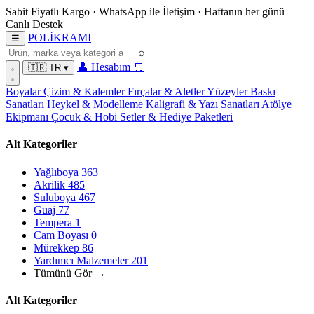
Sabit Fiyatlı Kargo
·
WhatsApp
ile İletişim
·
Haftanın her günü
Canlı Destek
POL
İ
KRAMI
☰
⌕
👤
Hesabım
🛒
🇹🇷
TR
▾
Boyalar
Çizim & Kalemler
Fırçalar & Aletler
Yüzeyler
Baskı
Sanatları
Heykel & Modelleme
Kaligrafi & Yazı Sanatları
Atölye
Ekipmanı
Çocuk & Hobi
Setler & Hediye Paketleri
Alt Kategoriler
Yağlıboya
363
Akrilik
485
Suluboya
467
Guaj
77
Tempera
1
Cam Boyası
0
Mürekkep
86
Yardımcı Malzemeler
201
Tümünü Gör →
Alt Kategoriler