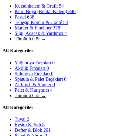
Kurşunkalem & Grafit
54
Kuru Boya (Renkli Kalem)
846
Pastel
638
Tebeşir, Kömür & Conté
54
Marker & Fineliner
378
Silgi, Açacak & Yardımcı
4
Tümünü Gör →
Alt Kategoriler
Yağlıboya Fırçaları
0
Akrilik Fırçaları
0
Suluboya Fırçaları
0
Spatula & Palet Bıçakları
0
Airbrush & Sünger
0
Palet & Karıştırıcı
4
Tümünü Gör →
Alt Kategoriler
Tuval
2
Resim Kâğıdı
8
Defter & Blok
291
Panel & Ahşap
0