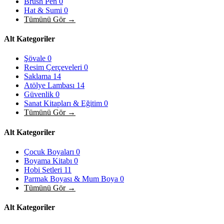
Brush Pen
0
Hat & Sumi
0
Tümünü Gör →
Alt Kategoriler
Şövale
0
Resim Çerçeveleri
0
Saklama
14
Atölye Lambası
14
Güvenlik
0
Sanat Kitapları & Eğitim
0
Tümünü Gör →
Alt Kategoriler
Çocuk Boyaları
0
Boyama Kitabı
0
Hobi Setleri
11
Parmak Boyası & Mum Boya
0
Tümünü Gör →
Alt Kategoriler