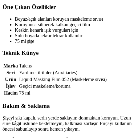
Öne Çıkan Özellikler
Beyaz/açık alanları koruyan maskeleme sıvısı
Kuruyunca silinerek kalkan geçici film
Keskin kenarlı ışık vurguları için
Sulu boyada tekrar tekrar kullanılır
75 ml şişe
Teknik Künye
Marka
Talens
Seri
Yardımcı ürünler (Auxiliaries)
Ürün
Liquid Masking Film 052 (Maskeleme sıvısı)
İşlev
Geçici maskeleme/koruma
Hacim
75 ml
Bakım & Saklama
Şişeyi sıkı kapalı, serin yerde saklayın; donmaktan koruyun. Uzun
süre kâğıt üstünde bekletmeyin, kalkması zorlaşır. Fırçayı kullanım
öncesi sabunlayıp sonra hemen yıkayın.