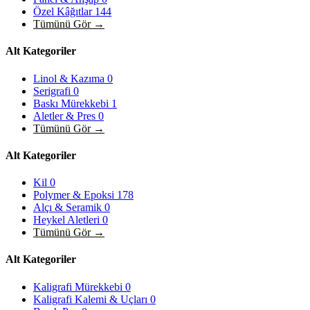
Özel Kâğıtlar
144
Tümünü Gör →
Alt Kategoriler
Linol & Kazıma
0
Serigrafi
0
Baskı Mürekkebi
1
Aletler & Pres
0
Tümünü Gör →
Alt Kategoriler
Kil
0
Polymer & Epoksi
178
Alçı & Seramik
0
Heykel Aletleri
0
Tümünü Gör →
Alt Kategoriler
Kaligrafi Mürekkebi
0
Kaligrafi Kalemi & Uçları
0