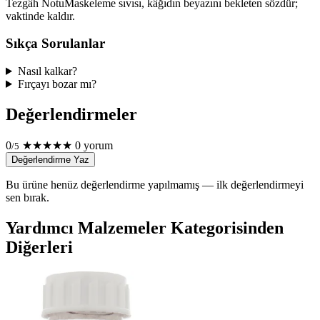
Tezgâh Notu
Maskeleme sıvısı, kâğıdın beyazını bekleten sözdür;
vaktinde kaldır.
Sıkça Sorulanlar
Nasıl kalkar?
Fırçayı bozar mı?
Değerlendirmeler
0
★
★
★
★
★
0 yorum
/5
Değerlendirme Yaz
Bu ürüne henüz değerlendirme yapılmamış — ilk değerlendirmeyi
sen bırak.
Yardımcı Malzemeler Kategorisinden
Diğerleri