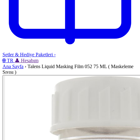
Setler & Hediye Paketleri
›
🌐
TR
👤
Hesabım
Ana Sayfa
›
Talens Liquid Masking Film 052 75 ML ( Maskeleme
Sıvısı )