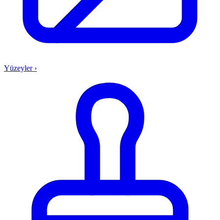
Yüzeyler
›