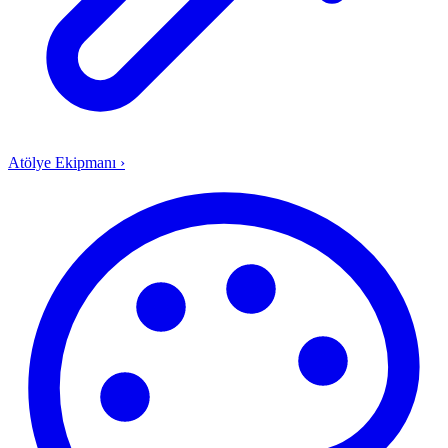
Atölye Ekipmanı
›